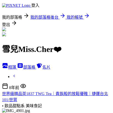
登入
我的部落格
我的部落格後台
我的帳號
登出
雪兒Miss.Cher❤️
相簿
部落格
名片
8年前
世界級精品茶1837 TWG Tea｜貴族般的放鬆優雅｜捷運台北
101/世貿
• 飲品甜點系
美味食記