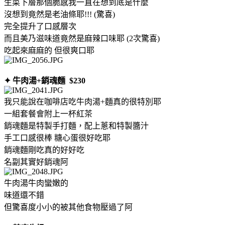
生菜下層那個脆感我一直在想到底是什麼
沒想到竟然是老油條耶!!! (驚喜)
完全提升了口感層次
而且美乃滋味道竟然是麻辣口味耶 (2次驚喜)
吃起來麻麻的 但很爽口耶
✦ 牛肉湯+銷魂麵
$230
我只能說在咖啡店吃牛肉湯+麵真的很特別耶
一組套餐會附上一杯紅茶
銷魂麵是特製手打麵，配上蔥和特製醬汁
手工口感很棒 糖心蛋很好吃耶
銷魂麵剛吃真的好好吃
名副其實好銷魂阿
牛肉湯牛肉蠻嫩的
味道還不錯
但驚喜度小小的被其他食物壓過了阿