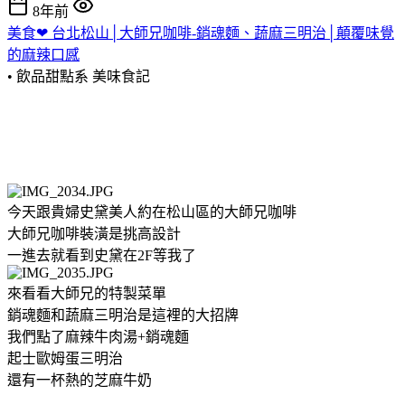
8年前
美食❤ 台北松山│大師兄咖啡-銷魂麵、蔬麻三明治│顛覆味覺
的麻辣口感
• 飲品甜點系
美味食記
今天跟貴婦史黛美人約在松山區的大師兄咖啡
大師兄咖啡裝潢是挑高設計
一進去就看到史黛在2F等我了
來看看大師兄的特製菜單
銷魂麵和蔬麻三明治是這裡的大招牌
我們點了麻辣牛肉湯+銷魂麵
起士歐姆蛋三明治
還有一杯熱的芝麻牛奶