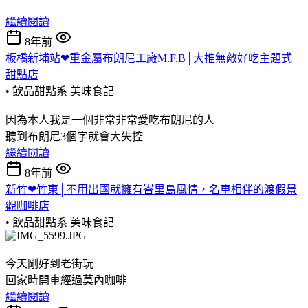
繼續閱讀
8年前
板橋新埔站❤重金屬布朗尼工廠M.F.B│大推無敵好吃主題式
甜點店
• 飲品甜點系
美味食記
因為本人我是一個非常非常愛吃布朗尼的人
聽到布朗尼3個字就會大失控
繼續閱讀
8年前
新竹❤竹東│不用出國就擁有峇里島風情，名車相伴的渡假景
觀咖啡店
• 飲品甜點系
美味食記
今天剛好到老街玩
回家時開車經過莫內咖啡
繼續閱讀