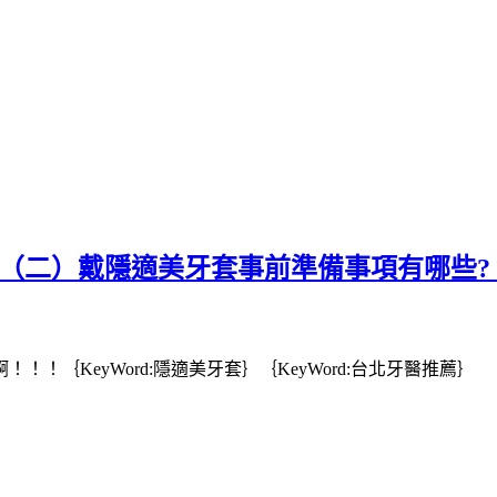
正（二）戴隱適美牙套事前準備事項有哪些? 
啊！！！
｛
KeyWord:隱適美牙套
｝｛
KeyWord:台北牙醫推薦
｝