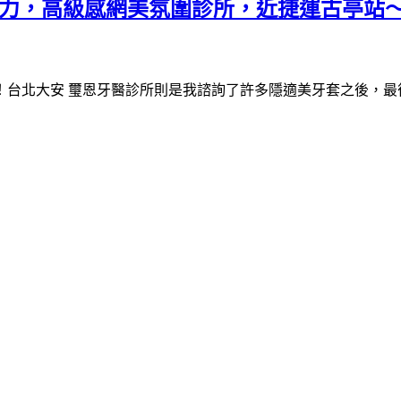
壓力，高級感網美氛圍診所，近捷運古亭站～
！台北大安 璽恩牙醫診所則是我諮詢了許多隱適美牙套之後，最