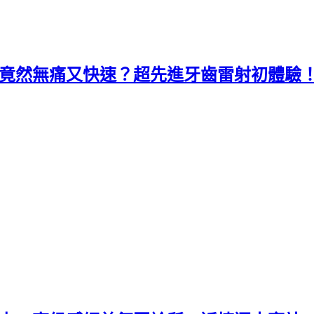
齒竟然無痛又快速？超先進牙齒雷射初體驗