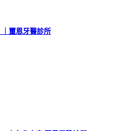
！｜璽恩牙醫診所