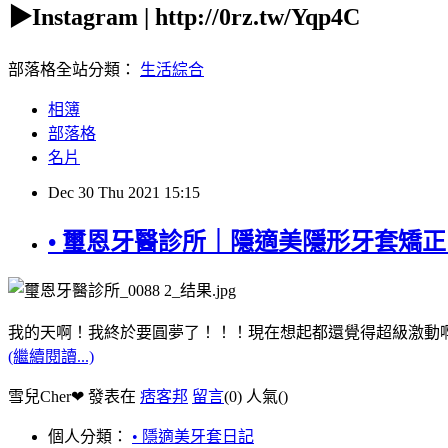
▶Instagram | http://0rz.tw/Yqp4C
部落格全站分類：
生活綜合
相簿
部落格
名片
Dec
30
Thu
2021
15:15
• 璽恩牙醫診所｜隱適美隱形牙套矯
我的天啊！我終於要圓夢了！！！現在想起都還覺得超級激動
(繼續閱讀...)
雪兒Cher❤ 發表在
痞客邦
留言
(0)
人氣(
)
個人分類：
• 隱適美牙套日記