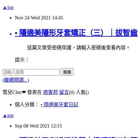
▲top
Nov
24
Wed
2021
14:45
• 隱適美隱形牙套矯正（三）｜拔智
這篇文章受密碼保護，請輸入密碼後查看內容。
提示：
解鎖
(繼續閱讀...)
雪兒Cher❤ 發表在
痞客邦
留言
(0)
人氣(
)
個人分類：
• 隱適美牙套日記
▲top
Sep
08
Wed
2021
12:15