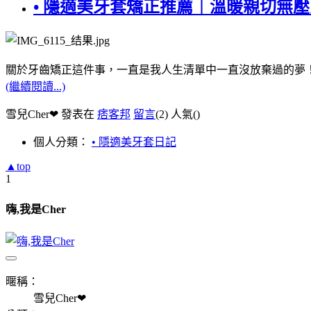
• 隱適美牙套矯正推薦｜溫暖親切無
關於牙齒矯正這件事，一直是我人生清單中一直沒放棄過的夢
(繼續閱讀...)
雪兒Cher❤ 發表在
痞客邦
留言
(2)
人氣(
)
個人分類：
• 隱適美牙套日記
▲top
1
嗨,我是Cher
暱稱：
雪兒Cher❤