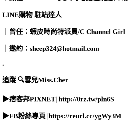
LINE購物 駐站達人
｜曾任：蝦皮時尚特派員/C Channel Girl
｜邀約：sheep324@hotmail.com
.
追蹤 🔍雪兒Miss.Cher
▶痞客邦PIXNET| http://0rz.tw/pln6S
▶FB粉絲專頁 |https://reurl.cc/ygWy3M