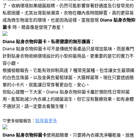
了，收納環境如果細菌超標，仍然可能影響穿著舒適度及引發常見的
私密困擾。尤其台灣氣候潮濕，衣物在櫃內長時間靜置，真的更容易
成為微生物滋生的環境。也是因為這樣，當我發現
Diana 貼身衣物抑
菌卡
時，簡直像是發現了救星！
Diana 貼身衣物抑菌卡，私密健康的無形護盾：
Diana 貼身衣物抑菌卡可不是傳統芳香產品只是增加氣味，而是專門
針對貼身衣物收納環境設計的小型抑菌用品，
更重要的是它的實力不
容小覷。
根據檢驗報告，它能有效抑制高達 7 種常見菌種，包含讓女生最頭痛
的白色念珠菌，以及金黃色葡萄球菌、大腸桿菌等。現在只要透過簡
單的小卡片，就能讓日常穿著更自在、安心。
但
貼心提醒一下大家
，Diana 貼身衣物抑菌卡屬於預防性日常抑菌
用，能幫助減少內衣褲上的細菌滋生，但它沒有醫療效果，如有身體
不適狀況，請一定要去看醫生喔！
♡
點我看更多
更多檢驗報告：
Diana 貼身衣物抑菌卡
使用超簡單，只要將內衣褲洗淨曬乾後，放進