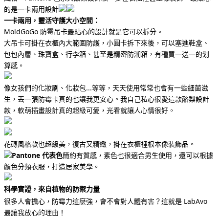
的是一卡兩用設計
一卡兩用，靈活守護大小空間：
MoldGoGo 防霉吊卡最貼心的設計就是它可以拆分。
大吊卡可掛在衣櫃內大範圍防護，小圓卡拆下來後，可以塞進鞋盒、
包包內層、珠寶盒、行李箱、甚至是精密防潮箱，有種
買一送一的划
算感。
像女孩們的化妝刷、化妝包...等等，天天使用常常也會有一些細菌滋
生，丟一張防霉卡真的也讓我更安心。我自己私心很愛這款酪梨設計
款，軟萌插畫設計真的超級可愛，光看就讓人心情很好。
花磚風格款也超級美，復古又精緻，掛在衣櫃裡根本像裝飾品。
Pantone 代表色
簡約有質感，素色也很適合男生使用，還可以根據
顏色分類衣服，打造居家美學。
科學實證，來自植物的防禦力量
很多人會擔心，防霉力這麼強，會不會對人體有害？這就是 LabAvo
最讓我放心的理由！