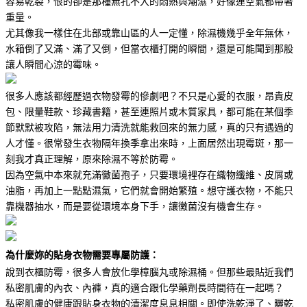
容易乾裂，恨的卻是那種無孔不入的悶熱與潮濕，好像連空氣都帶著
重量。
尤其像我一樣住在北部或靠山區的人一定懂，除濕機幾乎全年無休，
水箱倒了又滿、滿了又倒，但當衣櫃打開的瞬間，還是可能聞到那股
讓人瞬間心涼的霉味。
很多人應該都經歷過衣物發霉的慘劇吧？不只是心愛的衣服，昂貴皮
包、限量鞋款、珍藏書籍，甚至連照片或木質家具，都可能在某個季
節默默被攻陷，無法用力清洗就能救回來的無力感，真的只有遇過的
人才懂。很常發生衣物隔年換季拿出來時，上面居然出現霉斑，那一
刻我才真正理解，原來除濕不等於防霉。
因為空氣中本來就充滿黴菌孢子，只要環境裡存在織物纖維、皮屑或
油脂，再加上一點點濕氣，它們就會開始繁殖。想守護衣物，不能只
靠機器抽水，而是要從環境本身下手，讓黴菌沒有機會生存。
為什麼妳的貼身衣物需要專屬防護：
說到衣櫃防霉，很多人會放化學樟腦丸或除濕桶。但那些最貼近我們
私密肌膚的內衣、內褲，真的適合跟化學藥劑長時間待在一起嗎？
私密肌膚的健康跟貼身衣物的清潔度息息相關。即使洗乾淨了、曬乾