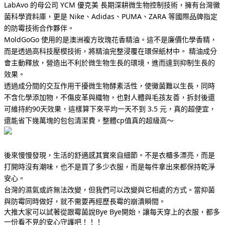
LabAvo 的母公司 YCM 優克美 長期深耕微生物控制技術，擁有台灣黴
菌科學資料庫，更是 Nike、Adidas、PUMA、ZARA 等國際品牌指定
的防霉技術合作夥伴。
MoldGoGo 使用的是澳洲複方玫瑰花香精油。這不是廉價化學香精，
而是透過高科技壓模技術，將精油完整浸覆在環保紙材中。 精油成分
會主動釋放，營造出不利於微生物生長的環境，進而達到抑制生長的
效果。
透過成分間的交互作用干擾微生物酵素活性，使黴菌難以生長，同時
不含化學添加物，不傷皮革與織物，也對人體與毛孩友善，拆封後還
可維持約90天效果，這樣算下來平均一天不到 3.5 元，真的超便宜，
還能省下幾萬塊的包包清潔費，整體cp值真的超級高～
後來
慢慢發現，生活的舒適感其實來自細節。不是衣櫃多漂亮，而是
打開時沒有潮味，也不是買了多少衣服，而是每件拿出來都保持乾淨
安心。
台灣的濕氣或許無法改變，但我們可以改變與它相處的方式。當抑菌
與防霉同時做好，就不需要再經歷長霉的崩潰瞬間。
大推大家可以試著從跟霉菌說Bye Bye開始，讓每天穿上的衣服，都多
一份看不見的安心守護吧！！！