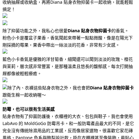
收納抽屜或收納盒，再將Diana 貼身衣物抑菌卡一起收納，就能輕鬆
搞定！
除了抑菌功能之外，我私心也很愛
Diana 貼身衣物抑菌卡
的香氣。
粉色小卡是覆盆子果香，香氣聞起來帶著一點點微酸，像是在陽光下
剛採摘的莓果，果香中帶出一絲淡淡的花香，非常有少女感。
藍色小卡香氣是優雅的洋甘菊香，細聞還可以聞到淡淡的玫瑰、橙花
與茉莉，層次感非常豐富，是那種溫柔且悠長的馥郁感，每次打開抽
屜都像被輕輕療癒。
除了內、衣褲這些貼身衣物之外，我也會把
Diana 貼身衣物抑菌卡
跟衛生棉一起收納喔～
防霉，也可以很有生活美感
貼身衣物有了抑菌防護後，衣櫃裡的大衣、包包與鞋子，我也會使用
LabAvo 的 MoldGoGo 防霉吊卡。
和一般防霉產品最大的不同，是它
完全沒有傳統除濕用品的工業感，反而像居家選物。很喜歡它家花磚
風格、Pantone 色系與酪梨設計款，掛在衣櫃裡甚至像裝飾，最貼心