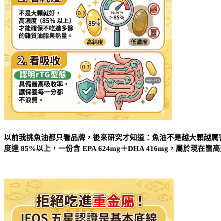
以前我挑魚油都只看品牌，後來研究才知道：魚油不是越大顆越厲害，重點
度達 85%以上，一份含 EPA 624mg＋DHA 416mg，屬於