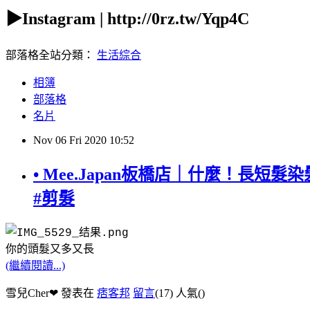
▶Instagram | http://0rz.tw/Yqp4C
部落格全站分類：
生活綜合
相簿
部落格
名片
Nov
06
Fri
2020
10:52
• Mee.Japan板橋店｜什麼！長短髮
#剪髮
你的頭髮又多又長
(繼續閱讀...)
雪兒Cher❤ 發表在
痞客邦
留言
(17)
人氣(
)