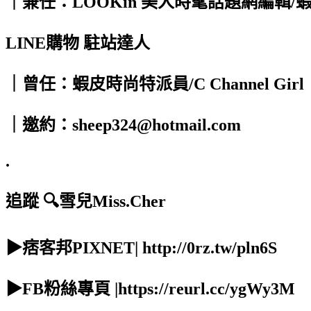
｜兼任：LOOKin 美人時髦話題網編輯/
LINE購物 駐站達人
｜曾任：蝦皮時尚特派員/C Channel Girl
｜邀約：sheep324@hotmail.com
.
追蹤 🔍雪兒Miss.Cher
▶痞客邦PIXNET| http://0rz.tw/pln6S
▶FB粉絲專頁 |https://reurl.cc/ygWy3M