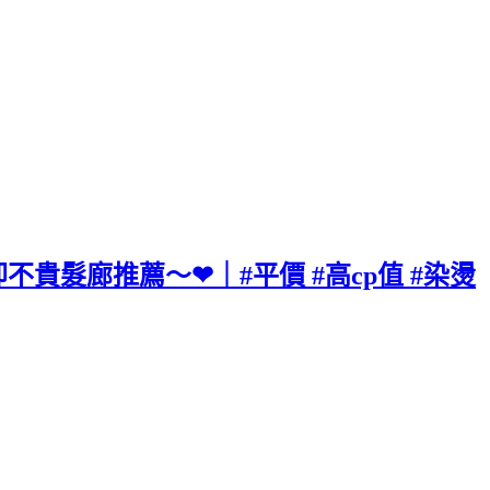
貴卻不貴髮廊推薦～❤｜#平價 #高cp值 #染燙