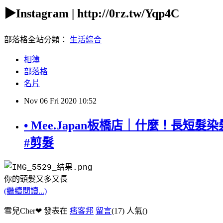
▶Instagram | http://0rz.tw/Yqp4C
部落格全站分類：
生活綜合
相簿
部落格
名片
Nov
06
Fri
2020
10:52
• Mee.Japan板橋店｜什麼！長短髮
#剪髮
你的頭髮又多又長
(繼續閱讀...)
雪兒Cher❤ 發表在
痞客邦
留言
(17)
人氣(
)