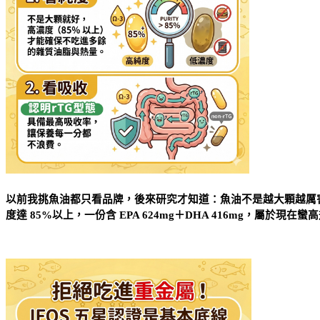
以前我挑魚油都只看品牌，後來研究才知道：魚油不是越大顆越厲害，重點
度達 85%以上，一份含 EPA 624mg＋DHA 416mg，屬於