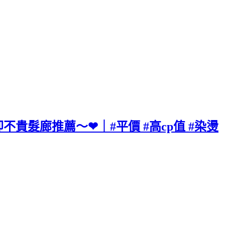
貴卻不貴髮廊推薦～❤｜#平價 #高cp值 #染燙