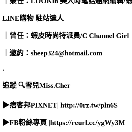
｜兼任：LOOKin 美人時髦話題網編輯/
LINE購物 駐站達人
｜曾任：蝦皮時尚特派員/C Channel Girl
｜邀約：sheep324@hotmail.com
.
追蹤 🔍雪兒Miss.Cher
▶痞客邦PIXNET| http://0rz.tw/pln6S
▶FB粉絲專頁 |https://reurl.cc/ygWy3M