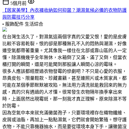
5個月前
【居家美學】內衣褲收納如何抑菌？潮濕氣候必備的衣物防護
與防霉技巧分享
• 服飾配件
生活綜合
在台灣生活久了，對濕氣這兩個字真的又愛又恨！愛的是皮膚
比較不容易乾裂，恨的卻是那種無孔不入的悶熱與潮濕，好像
連空氣都帶著重量。尤其像我一樣住在北部或靠山區的人一定
懂，除濕機幾乎全年無休，水箱倒了又滿、滿了又倒，但當衣
櫃打開的瞬間，還是可能聞到那股讓人瞬間心涼的霉味。
很多人應該都經歷過衣物發霉的慘劇吧？不只是心愛的衣服，
昂貴皮包、限量鞋款、珍藏書籍，甚至連照片或木質家具，都
可能在某個季節默默被攻陷，無法用力清洗就能救回來的無力
感，真的只有遇過的人才懂。很常發生衣物隔年換季拿出來
時，上面居然出現霉斑，那一刻我才真正理解，原來除濕不等
於防霉。
因為空氣中本來就充滿黴菌孢子，只要環境裡存在織物纖維、
皮屑或油脂，再加上一點點濕氣，它們就會開始繁殖。想守護
衣物，不能只靠機器抽水，而是要從環境本身下手，讓黴菌沒