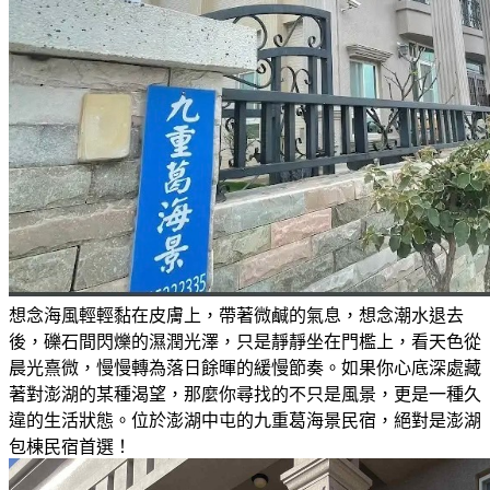
想念海風輕輕黏在皮膚上，帶著微鹹的氣息，想念潮水退去
後，礫石間閃爍的濕潤光澤，只是靜靜坐在門檻上，看天色從
晨光熹微，慢慢轉為落日餘暉的緩慢節奏。如果你心底深處藏
著對澎湖的某種渴望，那麼你尋找的不只是風景，更是一種久
違的生活狀態。位於澎湖中屯的九重葛海景民宿，絕對是澎湖
包棟民宿首選！