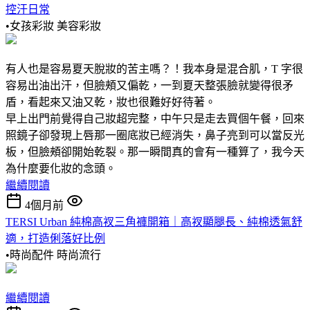
控汗日常
•女孩彩妝
美容彩妝
有人也是容易夏天脫妝的苦主嗎？！我本身是混合肌，T 字很
容易出油出汗，但臉頰又偏乾，一到夏天整張臉就變得很矛
盾，看起來又油又乾，妝也很難好好待著。
早上出門前覺得自己妝超完整，中午只是走去買個午餐，回來
照鏡子卻發現上唇那一圈底妝已經消失，鼻子亮到可以當反光
板，但臉頰卻開始乾裂。那一瞬間真的會有一種算了，我今天
為什麼要化妝的念頭。
繼續閱讀
4個月前
TERSI Urban 純棉高衩三角褲開箱｜高衩顯腿長、純棉透氣舒
適，打造俐落好比例
•時尚配件
時尚流行
繼續閱讀