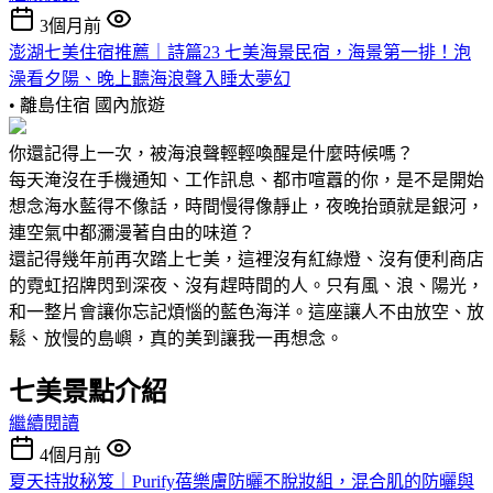
3個月前
澎湖七美住宿推薦｜詩篇23 七美海景民宿，海景第一排！泡
澡看夕陽、晚上聽海浪聲入睡太夢幻
• 離島住宿
國內旅遊
你還記得上一次，被海浪聲輕輕喚醒是什麼時候嗎？
每天淹沒在手機通知、工作訊息、都市喧囂的你，是不是開始
想念海水藍得不像話，時間慢得像靜止，夜晚抬頭就是銀河，
連空氣中都瀰漫著自由的味道？
還記得幾年前再次踏上七美，這裡沒有紅綠燈、沒有便利商店
的霓虹招牌閃到深夜、沒有趕時間的人。只有風、浪、陽光，
和一整片會讓你忘記煩惱的藍色海洋。這座讓人不由放空、放
鬆、放慢的島嶼，真的美到讓我一再想念。
七美景點介紹
繼續閱讀
4個月前
夏天持妝秘笈｜Purify蓓樂膚防曬不脫妝組，混合肌的防曬與