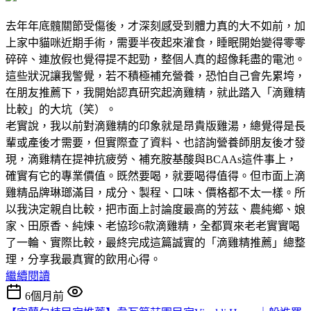
去年年底髖關節受傷後，才深刻感受到體力真的大不如前，加
上家中貓咪近期手術，需要半夜起來灌食，睡眠開始變得零零
碎碎、連放假也覺得提不起勁，整個人真的超像耗盡的電池。
這些狀況讓我警覺，若不積極補充營養，恐怕自己會先累垮，
在朋友推薦下，我開始認真研究起滴雞精，就此踏入「滴雞精
比較」的大坑（笑）。
老實說，我以前對滴雞精的印象就是昂貴版雞湯，總覺得是長
輩或產後才需要，但實際查了資料、也諮詢營養師朋友後才發
現，滴雞精在提神抗疲勞、補充胺基酸與BCAAs這件事上，
確實有它的專業價值。既然要喝，就要喝得值得。但市面上滴
雞精品牌琳瑯滿目，成分、製程、口味、價格都不太一樣。所
以我決定親自比較，把市面上討論度最高的芳茲、農純鄉、娘
家、田原香、純煉、老協珍6款滴雞精，全都買來老老實實喝
了一輪、實際比較，最終完成這篇誠實的「滴雞精推薦」總整
理，分享我最真實的飲用心得。
繼續閱讀
6個月前