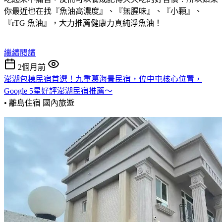
你最近也在找『魚油高濃度』、『無腥味』、『小顆』、
『rTG 魚油』，大力推薦健康力真純淨魚油！
繼續閱讀
2個月前
澎湖包棟民宿首選！九重葛海景民宿，位中屯核心位置，
Google 5星好評澎湖民宿推薦～
• 離島住宿
國內旅遊