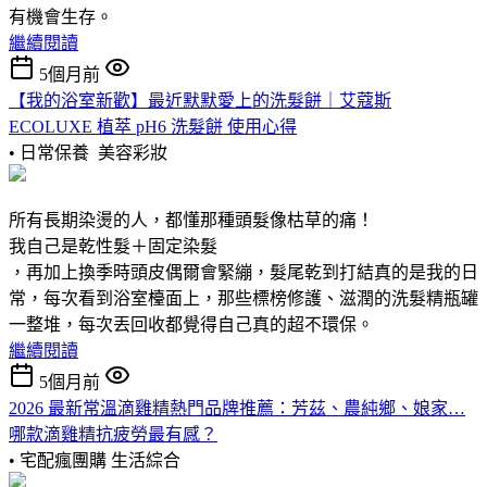
有機會生存。
繼續閱讀
5個月前
【我的浴室新歡】最近默默愛上的洗髮餅｜艾蔻斯
ECOLUXE 植萃 pH6 洗髮餅 使用心得
• 日常保養
美容彩妝
所有長期染燙的人，都懂那種頭髮像枯草的痛！
我自己是乾性髮＋固定染髮
，再加上換季時頭皮偶爾會緊繃，髮尾乾到打結真的是我的日
常，每次看到浴室檯面上，那些標榜修護、滋潤的洗髮精瓶罐
一整堆，每次丟回收都覺得自己真的超不環保。
繼續閱讀
5個月前
2026 最新常溫滴雞精熱門品牌推薦：芳茲、農純鄉、娘家…
哪款滴雞精抗疲勞最有感？
• 宅配瘋團購
生活綜合