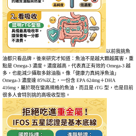
以前我挑魚
油都只看品牌，後來研究才知道：魚油不是越大顆越厲害，重
點是 Omega-3 濃度。濃度越高，代表真正有效的 Omega-3 越
多，也能減少攝取多餘油脂。像「健康力真純淨魚油」
Omega-3 濃度達 85%以上，一份含 EPA 624mg＋DHA
416mg，屬於現在蠻高規格的魚油，而且是 rTG 型，也是目前
很多人會特別挑的高吸收型態。