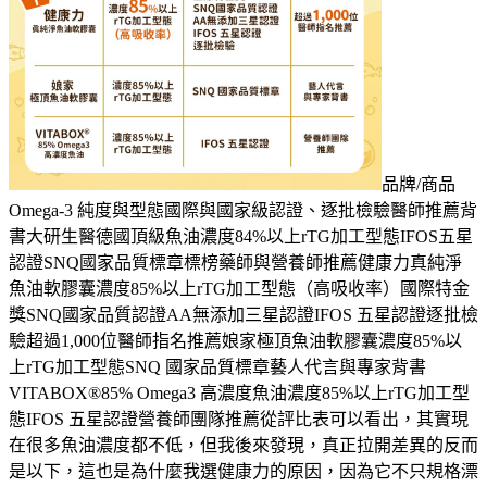
品牌/商品
Omega-3 純度與型態國際與國家級認證、逐批檢驗醫師推薦背
書大研生醫德國頂級魚油濃度84%以上rTG加工型態IFOS五星
認證SNQ國家品質標章標榜藥師與營養師推薦健康力真純淨
魚油軟膠囊濃度85%以上rTG加工型態（高吸收率）國際特金
獎SNQ國家品質認證AA無添加三星認證IFOS 五星認證逐批檢
驗超過1,000位醫師指名推薦娘家極頂魚油軟膠囊濃度85%以
上rTG加工型態SNQ 國家品質標章藝人代言與專家背書
VITABOX®85% Omega3 高濃度魚油濃度85%以上rTG加工型
態IFOS 五星認證營養師團隊推薦從評比表可以看出，其實現
在很多魚油濃度都不低，但我後來發現，真正拉開差異的反而
是以下，這也是為什麼我選健康力的原因，因為它不只規格漂