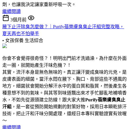
劑，也讓我決定讓家重新呼吸一次。
繼續閱讀
3個月前
腋下止汗除臭怎麼做？｜Purify蓓樂膚臭臭止汗組完整攻略，
夏天再也不怕舉手
• 女孩保養
生活綜合
你會不會覺得很奇怪？！明明出門前才洗過澡，為什麼在外面
走一圈，就開始產生汗味危機？！
其實，流汗本身是無色無味的。真正讓汗變成臭味的元兇，是
皮膚表面的細菌。當汗水悶在腋下、胸口、背部這些不通風的
地方，細菌就會開始分解汗水中的蛋白質和脂質，然後產生各
種意想不到的氣味。與其等到味道飄出來才手忙腳亂地補噴香
水，不如先從源頭建立防線！跟大家大推
Purify蓓樂膚臭臭止
汗組
，是一套從預防開始規劃的對策好物，採用日本瞬乾排汗
技術，把止汗和汗味分開處理，還經日本專科實驗證實有效喔
～
繼續閱讀