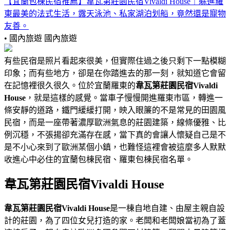
【宜蘭包棟民宿推薦】韋瓦第莊園民宿Vivaldi House｜躲進羅
東最美的法式生活，露天泳池、私家湖泊划船，竟然還是寵物
友善。
• 國內旅遊
國內旅遊
有些民宿是照片看起來很美，但實際住過之後只剩下一點模糊
印象；而有些地方，卻是在你踏進去的那一刻，就知道它會留
在記憶裡很久很久。位於宜蘭羅東的
韋瓦第莊園民宿Vivaldi
House
，就是這樣的感覺。當車子慢慢開進羅東市區，轉進一
條安靜的道路，鐵門緩緩打開，映入眼簾的不是常見的田園風
民宿，而是一座帶著濃厚歐洲氣息的莊園建築，線條優雅、比
例沉穩，不張揚卻充滿存在感，當下真的會讓人懷疑自己是不
是不小心來到了歐洲某個小鎮，也難怪這裡會被這麼多人默默
收進心中必住的宜蘭包棟民宿、羅東包棟民宿名單。
韋瓦第莊園民宿Vivaldi House
韋瓦第莊園民宿Vivaldi House
是一棟自地自建、由屋主親自設
計的莊園，為了四位女兒打造的家。老闆和老闆娘當初為了蓋