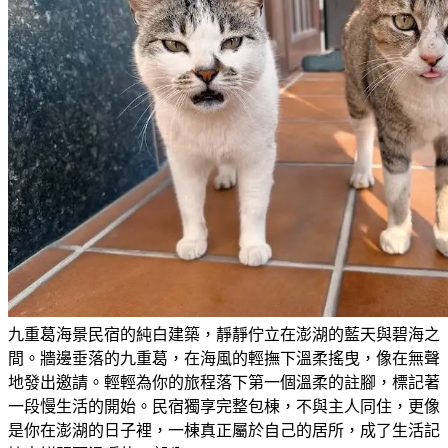
九重葛海景民宿的純白建築，靜靜佇立在澎湖的藍天與碧海之
間。牆邊垂落的九重葛，在海風的輕撫下溫柔搖曳，像在無聲
地發出邀請。輕輕為你的旅程落下第一個溫柔的註腳，標記著
一段慢生活的開始。民宿獨享完整包棟，不與主人同住，更像
是你在澎湖的日子裡，一棟真正屬於自己的居所，成了生活記