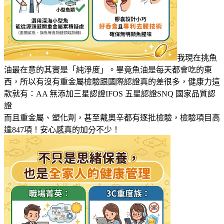
我現在挑魚
油最在意的其實是「純淨度」。畢竟魚油是每天都會吃的東
西，所以有沒有重金屬檢驗跟國際認證真的差很多，健康力這
款就有：AA 無添加三星認證IFOS 五星認證SNQ 國家品質認
證
而且重金屬、塑化劑，甚至戴奧辛都有逐批檢驗，檢驗項目高
達847項！安心感真的加分不少！