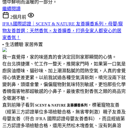
憶中鮮明而溫暖的一部分。
繼續閱讀
2個月前
IFRA國際認證｜SCENT & NATURE 友善擴香系列，母嬰/寵
物友善首選：天然香氛 × 友善擴香，打造全家人都安心的居
家香氛！
• 生活體驗
家居佈置
我一直覺得，家的味道真的會決定回到家那瞬間的心情。
在台北擠捷運、忙工作一整天，推開家門時，如果第一口氣是
廚房油煙味、貓砂味、加上潮濕黏膩的悶熱空氣，人真的會覺
得心情更差更累。以前我試過各種空氣清新劑，噴完沒兩下就
變刺鼻，頭還會暈，偏偏寵物對氣味特別敏感，更怕那些化學
香精傷害牠那超敏感的小鼻子，最後索性對香氛之類的商品完
全敬謝不敏。
直到前陣子看到
，標著寵物友善
SCENT & NATURE 友善擴香系列
（經第三方認證單位多項檢驗合格，無害零刺激）親子友善及
母嬰友善（符合 IFRA 國際認證母嬰友善香料），而且經過第
三方認證多項檢驗合格，還用天然松木塊香氣、沒有刺鼻溶