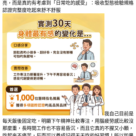
亮，而是真的有考慮到「日常吃的感受」：吸收型態檢驗規格
認證完整度吃起來舒不舒服
我自己目前是
每天飯後固定吃，明顯下午精神比較專注，用腦疲勞感比較沒
那麼重，長時間工作也不容易昏沉，而且它真的不腥又小顆，
吃起來不痛苦，反而可以養成記得天天吃的好習慣！所以如果