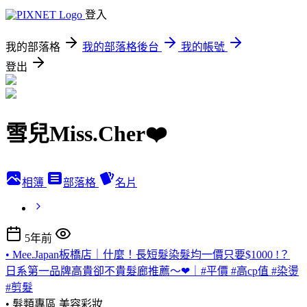
登入
我的部落格
我的部落格後台
我的帳號
登出
雪兒Miss.Cher❤️
相簿
部落格
名片
5年前
• Mee.Japan板橋店｜什麼！長短髮染髮均一價只要$1000 !？
日系第一品牌高貴卻不貴髮廊推薦～❤｜#平價 #高cp值 #染燙
#剪髮
• 髮類專區
美容彩妝