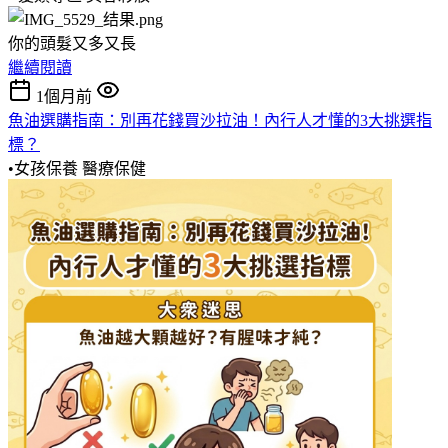
你的頭髮又多又長
繼續閱讀
1個月前
魚油選購指南：別再花錢買沙拉油！內行人才懂的3大挑選指
標？
•女孩保養
醫療保健