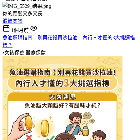
你的頭髮又多又長
繼續閱讀
1個月前
魚油選購指南：別再花錢買沙拉油！內行人才懂的3大挑選指
標？
•女孩保養
醫療保健