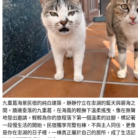
九重葛海景民宿的純白建築，靜靜佇立在澎湖的藍天與碧海之
間。牆邊垂落的九重葛，在海風的輕撫下溫柔搖曳，像在無聲
地發出邀請。輕輕為你的旅程落下第一個溫柔的註腳，標記著
一段慢生活的開始。民宿獨享完整包棟，不與主人同住，更像
是你在澎湖的日子裡，一棟真正屬於自己的居所，成了生活記