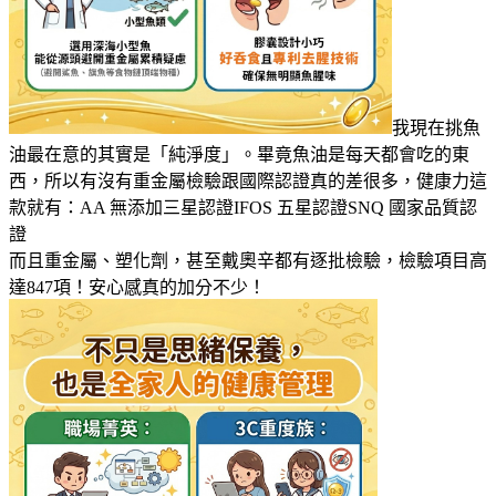
我現在挑魚
油最在意的其實是「純淨度」。畢竟魚油是每天都會吃的東
西，所以有沒有重金屬檢驗跟國際認證真的差很多，健康力這
款就有：AA 無添加三星認證IFOS 五星認證SNQ 國家品質認
證
而且重金屬、塑化劑，甚至戴奧辛都有逐批檢驗，檢驗項目高
達847項！安心感真的加分不少！