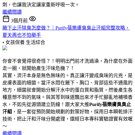
劑，也讓我決定讓家重新呼吸一次。
繼續閱讀
3個月前
腋下止汗除臭怎麼做？｜Purify蓓樂膚臭臭止汗組完整攻略，
夏天再也不怕舉手
• 女孩保養
生活綜合
你會不會覺得很奇怪？！明明出門前才洗過澡，為什麼在外面
走一圈，就開始產生汗味危機？！
其實，流汗本身是無色無味的。真正讓汗變成臭味的元兇，是
皮膚表面的細菌。當汗水悶在腋下、胸口、背部這些不通風的
地方，細菌就會開始分解汗水中的蛋白質和脂質，然後產生各
種意想不到的氣味。與其等到味道飄出來才手忙腳亂地補噴香
水，不如先從源頭建立防線！跟大家大推
Purify蓓樂膚臭臭止
汗組
，是一套從預防開始規劃的對策好物，採用日本瞬乾排汗
技術，把止汗和汗味分開處理，還經日本專科實驗證實有效喔
～
繼續閱讀