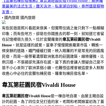
【宜蘭包棟民宿推薦】韋瓦第莊園民宿Vivaldi House｜躲進羅
東最美的法式生活，露天泳池、私家湖泊划船，竟然還是寵物
友善。
• 國內旅遊
國內旅遊
有些民宿是照片看起來很美，但實際住過之後只剩下一點模糊
印象；而有些地方，卻是在你踏進去的那一刻，就知道它會留
在記憶裡很久很久。位於宜蘭羅東的
韋瓦第莊園民宿Vivaldi
House
，就是這樣的感覺。當車子慢慢開進羅東市區，轉進一
條安靜的道路，鐵門緩緩打開，映入眼簾的不是常見的田園風
民宿，而是一座帶著濃厚歐洲氣息的莊園建築，線條優雅、比
例沉穩，不張揚卻充滿存在感，當下真的會讓人懷疑自己是不
是不小心來到了歐洲某個小鎮，也難怪這裡會被這麼多人默默
收進心中必住的宜蘭包棟民宿、羅東包棟民宿名單。
韋瓦第莊園民宿Vivaldi House
韋瓦第莊園民宿Vivaldi House
是一棟自地自建、由屋主親自設
計的莊園，為了四位女兒打造的家。老闆和老闆娘當初為了蓋