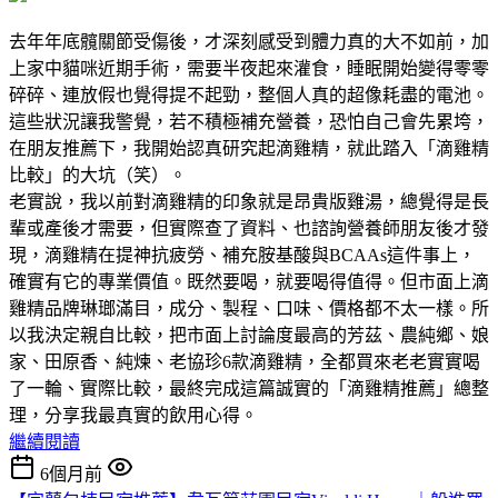
去年年底髖關節受傷後，才深刻感受到體力真的大不如前，加
上家中貓咪近期手術，需要半夜起來灌食，睡眠開始變得零零
碎碎、連放假也覺得提不起勁，整個人真的超像耗盡的電池。
這些狀況讓我警覺，若不積極補充營養，恐怕自己會先累垮，
在朋友推薦下，我開始認真研究起滴雞精，就此踏入「滴雞精
比較」的大坑（笑）。
老實說，我以前對滴雞精的印象就是昂貴版雞湯，總覺得是長
輩或產後才需要，但實際查了資料、也諮詢營養師朋友後才發
現，滴雞精在提神抗疲勞、補充胺基酸與BCAAs這件事上，
確實有它的專業價值。既然要喝，就要喝得值得。但市面上滴
雞精品牌琳瑯滿目，成分、製程、口味、價格都不太一樣。所
以我決定親自比較，把市面上討論度最高的芳茲、農純鄉、娘
家、田原香、純煉、老協珍6款滴雞精，全都買來老老實實喝
了一輪、實際比較，最終完成這篇誠實的「滴雞精推薦」總整
理，分享我最真實的飲用心得。
繼續閱讀
6個月前