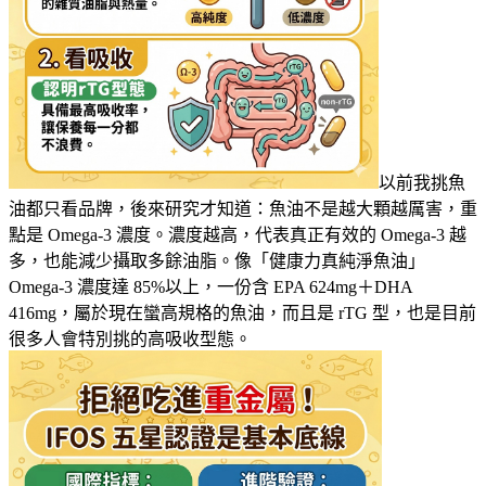
以前我挑魚
油都只看品牌，後來研究才知道：魚油不是越大顆越厲害，重
點是 Omega-3 濃度。濃度越高，代表真正有效的 Omega-3 越
多，也能減少攝取多餘油脂。像「健康力真純淨魚油」
Omega-3 濃度達 85%以上，一份含 EPA 624mg＋DHA
416mg，屬於現在蠻高規格的魚油，而且是 rTG 型，也是目前
很多人會特別挑的高吸收型態。