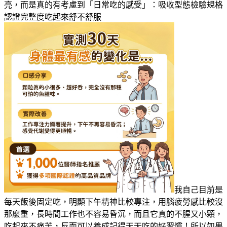
亮，而是真的有考慮到「日常吃的感受」：吸收型態檢驗規格
認證完整度吃起來舒不舒服
我自己目前是
每天飯後固定吃，明顯下午精神比較專注，用腦疲勞感比較沒
那麼重，長時間工作也不容易昏沉，而且它真的不腥又小顆，
吃起來不痛苦，反而可以養成記得天天吃的好習慣！所以如果