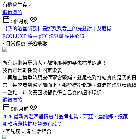
有機會生存。
繼續閱讀
5個月前
【我的浴室新歡】最近默默愛上的洗髮餅｜艾蔻斯
ECOLUXE 植萃 pH6 洗髮餅 使用心得
• 日常保養
美容彩妝
所有長期染燙的人，都懂那種頭髮像枯草的痛！
我自己是乾性髮＋固定染髮
，再加上換季時頭皮偶爾會緊繃，髮尾乾到打結真的是我的日
常，每次看到浴室檯面上，那些標榜修護、滋潤的洗髮精瓶罐
一整堆，每次丟回收都覺得自己真的超不環保。
繼續閱讀
5個月前
2026 最新常溫滴雞精熱門品牌推薦：芳茲、農純鄉、娘家…
哪款滴雞精抗疲勞最有感？
• 宅配瘋團購
生活綜合