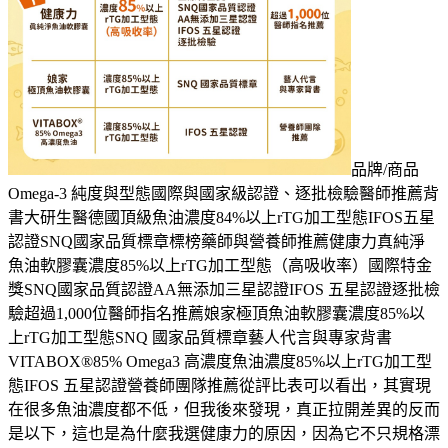
品牌/商品
Omega-3 純度與型態國際與國家級認證、逐批檢驗醫師推薦背
書大研生醫德國頂級魚油濃度84%以上rTG加工型態IFOS五星
認證SNQ國家品質標章標榜藥師與營養師推薦健康力真純淨
魚油軟膠囊濃度85%以上rTG加工型態（高吸收率）國際特金
獎SNQ國家品質認證AA無添加三星認證IFOS 五星認證逐批檢
驗超過1,000位醫師指名推薦娘家極頂魚油軟膠囊濃度85%以
上rTG加工型態SNQ 國家品質標章藝人代言與專家背書
VITABOX®85% Omega3 高濃度魚油濃度85%以上rTG加工型
態IFOS 五星認證營養師團隊推薦從評比表可以看出，其實現
在很多魚油濃度都不低，但我後來發現，真正拉開差異的反而
是以下，這也是為什麼我選健康力的原因，因為它不只規格漂