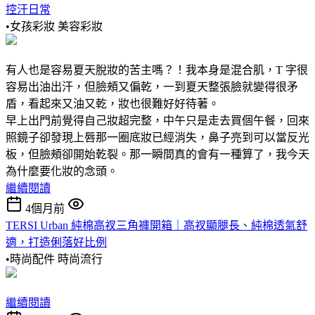
控汗日常
•女孩彩妝
美容彩妝
有人也是容易夏天脫妝的苦主嗎？！我本身是混合肌，T 字很
容易出油出汗，但臉頰又偏乾，一到夏天整張臉就變得很矛
盾，看起來又油又乾，妝也很難好好待著。
早上出門前覺得自己妝超完整，中午只是走去買個午餐，回來
照鏡子卻發現上唇那一圈底妝已經消失，鼻子亮到可以當反光
板，但臉頰卻開始乾裂。那一瞬間真的會有一種算了，我今天
為什麼要化妝的念頭。
繼續閱讀
4個月前
TERSI Urban 純棉高衩三角褲開箱｜高衩顯腿長、純棉透氣舒
適，打造俐落好比例
•時尚配件
時尚流行
繼續閱讀