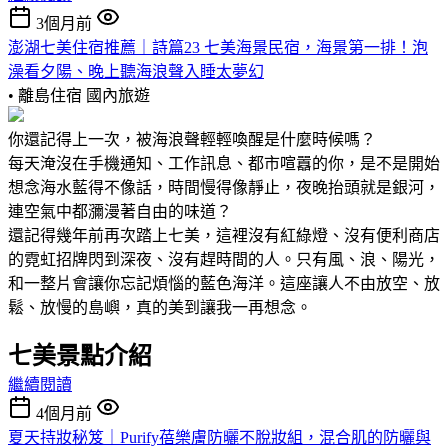
3個月前
澎湖七美住宿推薦｜詩篇23 七美海景民宿，海景第一排！泡
澡看夕陽、晚上聽海浪聲入睡太夢幻
• 離島住宿
國內旅遊
你還記得上一次，被海浪聲輕輕喚醒是什麼時候嗎？
每天淹沒在手機通知、工作訊息、都市喧囂的你，是不是開始
想念海水藍得不像話，時間慢得像靜止，夜晚抬頭就是銀河，
連空氣中都瀰漫著自由的味道？
還記得幾年前再次踏上七美，這裡沒有紅綠燈、沒有便利商店
的霓虹招牌閃到深夜、沒有趕時間的人。只有風、浪、陽光，
和一整片會讓你忘記煩惱的藍色海洋。這座讓人不由放空、放
鬆、放慢的島嶼，真的美到讓我一再想念。
七美景點介紹
繼續閱讀
4個月前
夏天持妝秘笈｜Purify蓓樂膚防曬不脫妝組，混合肌的防曬與