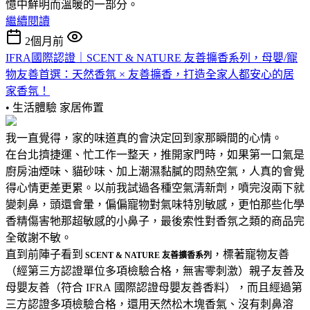
憶中鮮明而溫暖的一部分。
繼續閱讀
2個月前
IFRA國際認證｜SCENT & NATURE 友善擴香系列，母嬰/寵
物友善首選：天然香氛 × 友善擴香，打造全家人都安心的居
家香氛！
• 生活體驗
家居佈置
我一直覺得，家的味道真的會決定回到家那瞬間的心情。
在台北擠捷運、忙工作一整天，推開家門時，如果第一口氣是
廚房油煙味、貓砂味、加上潮濕黏膩的悶熱空氣，人真的會覺
得心情更差更累。以前我試過各種空氣清新劑，噴完沒兩下就
變刺鼻，頭還會暈，偏偏寵物對氣味特別敏感，更怕那些化學
香精傷害牠那超敏感的小鼻子，最後索性對香氛之類的商品完
全敬謝不敏。
直到前陣子看到
，標著寵物友善
SCENT & NATURE 友善擴香系列
（經第三方認證單位多項檢驗合格，無害零刺激）親子友善及
母嬰友善（符合 IFRA 國際認證母嬰友善香料），而且經過第
三方認證多項檢驗合格，還用天然松木塊香氣、沒有刺鼻溶