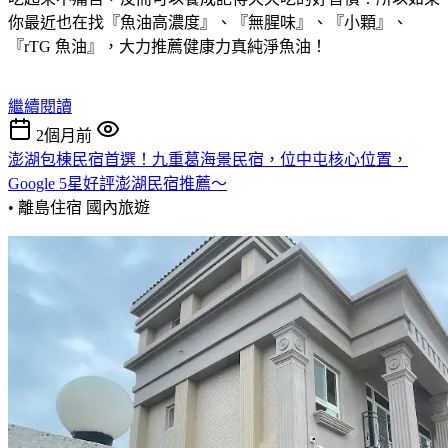
你最近也在找『魚油高濃度』、『無腥味』、『小顆』、
『rTG 魚油』，大力推薦健康力真純淨魚油！
繼續閱讀
2個月前
澎湖包棟民宿首選！九重葛海景民宿，位中屯核心位置，
Google 5星好評澎湖民宿推薦～
• 離島住宿
國內旅遊