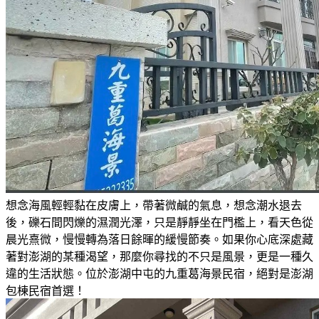
想念海風輕輕黏在皮膚上，帶著微鹹的氣息，想念潮水退去
後，礫石間閃爍的濕潤光澤，只是靜靜坐在門檻上，看天色從
晨光熹微，慢慢轉為落日餘暉的緩慢節奏。如果你心底深處藏
著對澎湖的某種渴望，那麼你尋找的不只是風景，更是一種久
違的生活狀態。位於澎湖中屯的九重葛海景民宿，絕對是澎湖
包棟民宿首選！