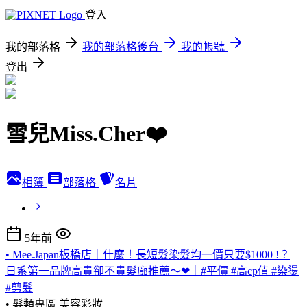
登入
我的部落格
我的部落格後台
我的帳號
登出
雪兒Miss.Cher❤️
相簿
部落格
名片
5年前
• Mee.Japan板橋店｜什麼！長短髮染髮均一價只要$1000 !？
日系第一品牌高貴卻不貴髮廊推薦～❤｜#平價 #高cp值 #染燙
#剪髮
• 髮類專區
美容彩妝