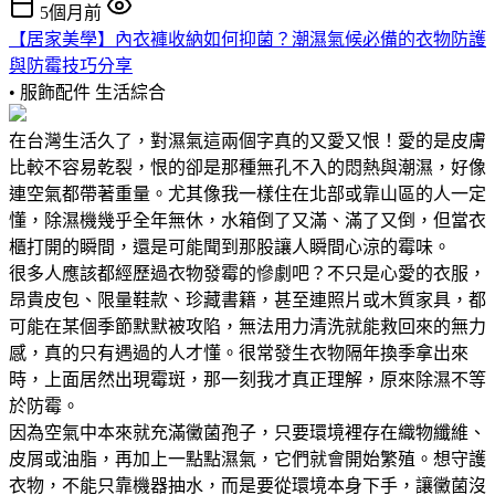
5個月前
【居家美學】內衣褲收納如何抑菌？潮濕氣候必備的衣物防護
與防霉技巧分享
• 服飾配件
生活綜合
在台灣生活久了，對濕氣這兩個字真的又愛又恨！愛的是皮膚
比較不容易乾裂，恨的卻是那種無孔不入的悶熱與潮濕，好像
連空氣都帶著重量。尤其像我一樣住在北部或靠山區的人一定
懂，除濕機幾乎全年無休，水箱倒了又滿、滿了又倒，但當衣
櫃打開的瞬間，還是可能聞到那股讓人瞬間心涼的霉味。
很多人應該都經歷過衣物發霉的慘劇吧？不只是心愛的衣服，
昂貴皮包、限量鞋款、珍藏書籍，甚至連照片或木質家具，都
可能在某個季節默默被攻陷，無法用力清洗就能救回來的無力
感，真的只有遇過的人才懂。很常發生衣物隔年換季拿出來
時，上面居然出現霉斑，那一刻我才真正理解，原來除濕不等
於防霉。
因為空氣中本來就充滿黴菌孢子，只要環境裡存在織物纖維、
皮屑或油脂，再加上一點點濕氣，它們就會開始繁殖。想守護
衣物，不能只靠機器抽水，而是要從環境本身下手，讓黴菌沒