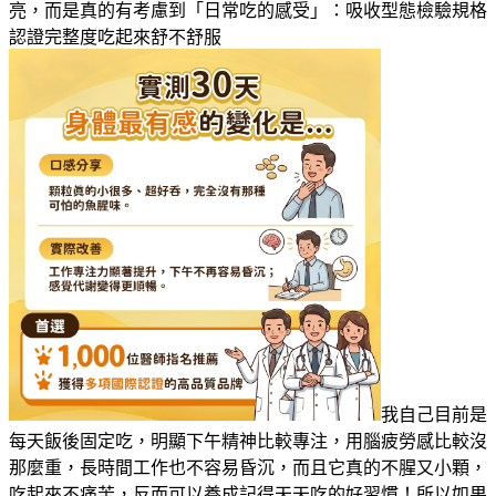
亮，而是真的有考慮到「日常吃的感受」：吸收型態檢驗規格
認證完整度吃起來舒不舒服
我自己目前是
每天飯後固定吃，明顯下午精神比較專注，用腦疲勞感比較沒
那麼重，長時間工作也不容易昏沉，而且它真的不腥又小顆，
吃起來不痛苦，反而可以養成記得天天吃的好習慣！所以如果