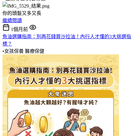
你的頭髮又多又長
繼續閱讀
1個月前
魚油選購指南：別再花錢買沙拉油！內行人才懂的3大挑選指
標？
•女孩保養
醫療保健