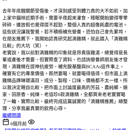
去年年底髖關節受傷後，才深刻感受到體力真的大不如前，加
上家中貓咪近期手術，需要半夜起來灌食，睡眠開始變得零零
碎碎、連放假也覺得提不起勁，整個人真的超像耗盡的電池。
這些狀況讓我警覺，若不積極補充營養，恐怕自己會先累垮，
在朋友推薦下，我開始認真研究起滴雞精，就此踏入「滴雞精
比較」的大坑（笑）。
老實說，我以前對滴雞精的印象就是昂貴版雞湯，總覺得是長
輩或產後才需要，但實際查了資料、也諮詢營養師朋友後才發
現，滴雞精在提神抗疲勞、補充胺基酸與BCAAs這件事上，
確實有它的專業價值。既然要喝，就要喝得值得。但市面上滴
雞精品牌琳瑯滿目，成分、製程、口味、價格都不太一樣。所
以我決定親自比較，把市面上討論度最高的芳茲、農純鄉、娘
家、田原香、純煉、老協珍6款滴雞精，全都買來老老實實喝
了一輪、實際比較，最終完成這篇誠實的「滴雞精推薦」總整
理，分享我最真實的飲用心得。
繼續閱讀
6個月前