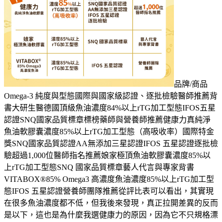
品牌/商品
Omega-3 純度與型態國際與國家級認證、逐批檢驗醫師推薦背
書大研生醫德國頂級魚油濃度84%以上rTG加工型態IFOS五星
認證SNQ國家品質標章標榜藥師與營養師推薦健康力真純淨
魚油軟膠囊濃度85%以上rTG加工型態（高吸收率）國際特金
獎SNQ國家品質認證AA無添加三星認證IFOS 五星認證逐批檢
驗超過1,000位醫師指名推薦娘家極頂魚油軟膠囊濃度85%以
上rTG加工型態SNQ 國家品質標章藝人代言與專家背書
VITABOX®85% Omega3 高濃度魚油濃度85%以上rTG加工型
態IFOS 五星認證營養師團隊推薦從評比表可以看出，其實現
在很多魚油濃度都不低，但我後來發現，真正拉開差異的反而
是以下，這也是為什麼我選健康力的原因，因為它不只規格漂