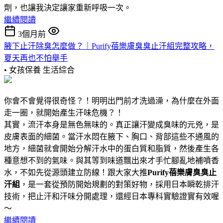
劑，也讓我決定讓家重新呼吸一次。
繼續閱讀
3個月前
腋下止汗除臭怎麼做？｜Purify蓓樂膚臭臭止汗組完整攻略，
夏天再也不怕舉手
• 女孩保養
生活綜合
你會不會覺得很奇怪？！明明出門前才洗過澡，為什麼在外面
走一圈，就開始產生汗味危機？！
其實，流汗本身是無色無味的。真正讓汗變成臭味的元兇，是
皮膚表面的細菌。當汗水悶在腋下、胸口、背部這些不通風的
地方，細菌就會開始分解汗水中的蛋白質和脂質，然後產生各
種意想不到的氣味。與其等到味道飄出來才手忙腳亂地補噴香
水，不如先從源頭建立防線！跟大家大推
Purify蓓樂膚臭臭止
汗組
，是一套從預防開始規劃的對策好物，採用日本瞬乾排汗
技術，把止汗和汗味分開處理，還經日本專科實驗證實有效喔
～
繼續閱讀