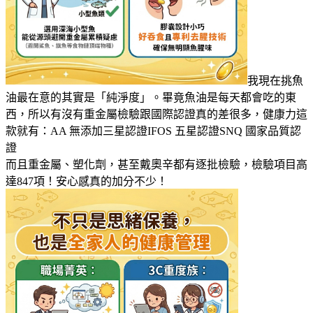
我現在挑魚
油最在意的其實是「純淨度」。畢竟魚油是每天都會吃的東
西，所以有沒有重金屬檢驗跟國際認證真的差很多，健康力這
款就有：AA 無添加三星認證IFOS 五星認證SNQ 國家品質認
證
而且重金屬、塑化劑，甚至戴奧辛都有逐批檢驗，檢驗項目高
達847項！安心感真的加分不少！