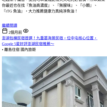
你最近也在找『魚油高濃度』、『無腥味』、『小顆』、
『rTG 魚油』，大力推薦健康力真純淨魚油！
繼續閱讀
2個月前
澎湖包棟民宿首選！九重葛海景民宿，位中屯核心位置，
Google 5星好評澎湖民宿推薦～
• 離島住宿
國內旅遊