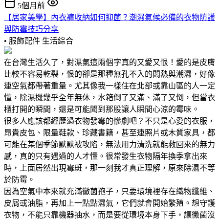
5個月前
【居家美學】內衣褲收納如何抑菌？潮濕氣候必備的衣物防護
與防霉技巧分享
• 服飾配件
生活綜合
在台灣生活久了，對濕氣這兩個字真的又愛又恨！愛的是皮膚
比較不容易乾裂，恨的卻是那種無孔不入的悶熱與潮濕，好像
連空氣都帶著重量。尤其像我一樣住在北部或靠山區的人一定
懂，除濕機幾乎全年無休，水箱倒了又滿、滿了又倒，但當衣
櫃打開的瞬間，還是可能聞到那股讓人瞬間心涼的霉味。
很多人應該都經歷過衣物發霉的慘劇吧？不只是心愛的衣服，
昂貴皮包、限量鞋款、珍藏書籍，甚至連照片或木質家具，都
可能在某個季節默默被攻陷，無法用力清洗就能救回來的無力
感，真的只有遇過的人才懂。很常發生衣物隔年換季拿出來
時，上面居然出現霉斑，那一刻我才真正理解，原來除濕不等
於防霉。
因為空氣中本來就充滿黴菌孢子，只要環境裡存在織物纖維、
皮屑或油脂，再加上一點點濕氣，它們就會開始繁殖。想守護
衣物，不能只靠機器抽水，而是要從環境本身下手，讓黴菌沒