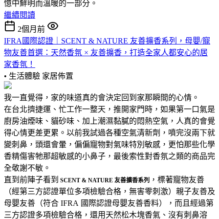
憶中鮮明而溫暖的一部分。
繼續閱讀
2個月前
IFRA國際認證｜SCENT & NATURE 友善擴香系列，母嬰/寵
物友善首選：天然香氛 × 友善擴香，打造全家人都安心的居
家香氛！
• 生活體驗
家居佈置
我一直覺得，家的味道真的會決定回到家那瞬間的心情。
在台北擠捷運、忙工作一整天，推開家門時，如果第一口氣是
廚房油煙味、貓砂味、加上潮濕黏膩的悶熱空氣，人真的會覺
得心情更差更累。以前我試過各種空氣清新劑，噴完沒兩下就
變刺鼻，頭還會暈，偏偏寵物對氣味特別敏感，更怕那些化學
香精傷害牠那超敏感的小鼻子，最後索性對香氛之類的商品完
全敬謝不敏。
直到前陣子看到
，標著寵物友善
SCENT & NATURE 友善擴香系列
（經第三方認證單位多項檢驗合格，無害零刺激）親子友善及
母嬰友善（符合 IFRA 國際認證母嬰友善香料），而且經過第
三方認證多項檢驗合格，還用天然松木塊香氣、沒有刺鼻溶