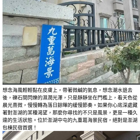
想念海風輕輕黏在皮膚上，帶著微鹹的氣息，想念潮水退去
後，礫石間閃爍的濕潤光澤，只是靜靜坐在門檻上，看天色從
晨光熹微，慢慢轉為落日餘暉的緩慢節奏。如果你心底深處藏
著對澎湖的某種渴望，那麼你尋找的不只是風景，更是一種久
違的生活狀態。位於澎湖中屯的九重葛海景民宿，絕對是澎湖
包棟民宿首選！