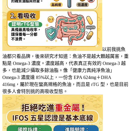
以前我挑魚
油都只看品牌，後來研究才知道：魚油不是越大顆越厲害，重
點是 Omega-3 濃度。濃度越高，代表真正有效的 Omega-3 越
多，也能減少攝取多餘油脂。像「健康力真純淨魚油」
Omega-3 濃度達 85%以上，一份含 EPA 624mg＋DHA
416mg，屬於現在蠻高規格的魚油，而且是 rTG 型，也是目前
很多人會特別挑的高吸收型態。