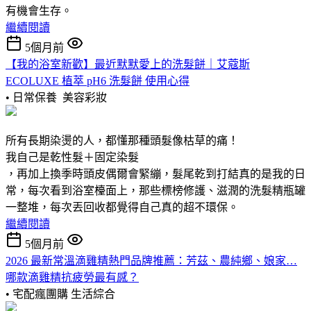
有機會生存。
繼續閱讀
5個月前
【我的浴室新歡】最近默默愛上的洗髮餅｜艾蔻斯
ECOLUXE 植萃 pH6 洗髮餅 使用心得
• 日常保養
美容彩妝
所有長期染燙的人，都懂那種頭髮像枯草的痛！
我自己是乾性髮＋固定染髮
，再加上換季時頭皮偶爾會緊繃，髮尾乾到打結真的是我的日
常，每次看到浴室檯面上，那些標榜修護、滋潤的洗髮精瓶罐
一整堆，每次丟回收都覺得自己真的超不環保。
繼續閱讀
5個月前
2026 最新常溫滴雞精熱門品牌推薦：芳茲、農純鄉、娘家…
哪款滴雞精抗疲勞最有感？
• 宅配瘋團購
生活綜合