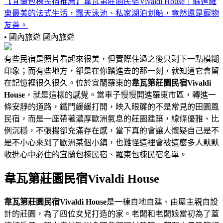
【宜蘭包棟民宿推薦】韋瓦第莊園民宿Vivaldi House｜躲進羅
東最美的法式生活，露天泳池、私家湖泊划船，竟然還是寵物
友善。
• 國內旅遊
國內旅遊
有些民宿是照片看起來很美，但實際住過之後只剩下一點模糊
印象；而有些地方，卻是在你踏進去的那一刻，就知道它會留
在記憶裡很久很久。位於宜蘭羅東的
韋瓦第莊園民宿Vivaldi
House
，就是這樣的感覺。當車子慢慢開進羅東市區，轉進一
條安靜的道路，鐵門緩緩打開，映入眼簾的不是常見的田園風
民宿，而是一座帶著濃厚歐洲氣息的莊園建築，線條優雅、比
例沉穩，不張揚卻充滿存在感，當下真的會讓人懷疑自己是不
是不小心來到了歐洲某個小鎮，也難怪這裡會被這麼多人默默
收進心中必住的宜蘭包棟民宿、羅東包棟民宿名單。
韋瓦第莊園民宿Vivaldi House
韋瓦第莊園民宿Vivaldi House
是一棟自地自建、由屋主親自設
計的莊園，為了四位女兒打造的家。老闆和老闆娘當初為了蓋