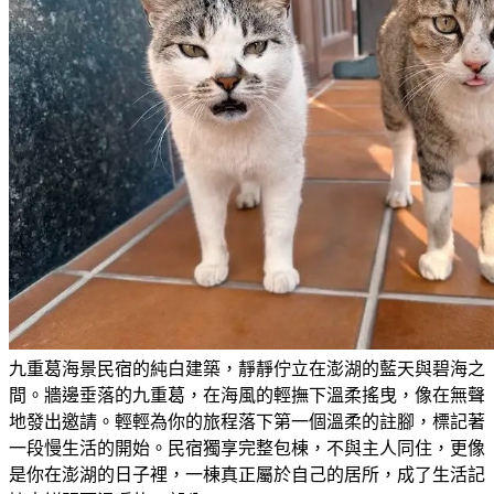
九重葛海景民宿的純白建築，靜靜佇立在澎湖的藍天與碧海之
間。牆邊垂落的九重葛，在海風的輕撫下溫柔搖曳，像在無聲
地發出邀請。輕輕為你的旅程落下第一個溫柔的註腳，標記著
一段慢生活的開始。民宿獨享完整包棟，不與主人同住，更像
是你在澎湖的日子裡，一棟真正屬於自己的居所，成了生活記