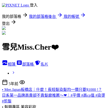
登入
我的部落格
我的部落格後台
我的帳號
登出
雪兒Miss.Cher❤️
相簿
部落格
名片
5年前
• Mee.Japan板橋店｜什麼！長短髮染髮均一價只要$1000 !？
日系第一品牌高貴卻不貴髮廊推薦～❤｜#平價 #高cp值 #染燙
#剪髮
• 髮類專區
美容彩妝