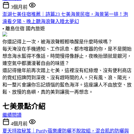
3個月前
澎湖七美住宿推薦｜詩篇23 七美海景民宿，海景第一排！泡
澡看夕陽、晚上聽海浪聲入睡太夢幻
• 離島住宿
國內旅遊
你還記得上一次，被海浪聲輕輕喚醒是什麼時候嗎？
每天淹沒在手機通知、工作訊息、都市喧囂的你，是不是開始
想念海水藍得不像話，時間慢得像靜止，夜晚抬頭就是銀河，
連空氣中都瀰漫著自由的味道？
還記得幾年前再次踏上七美，這裡沒有紅綠燈、沒有便利商店
的霓虹招牌閃到深夜、沒有趕時間的人。只有風、浪、陽光，
和一整片會讓你忘記煩惱的藍色海洋。這座讓人不由放空、放
鬆、放慢的島嶼，真的美到讓我一再想念。
七美景點介紹
繼續閱讀
4個月前
夏天持妝秘笈｜Purify蓓樂膚防曬不脫妝組，混合肌的防曬與