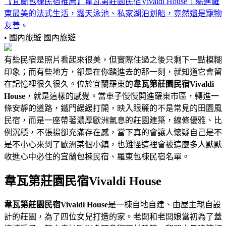
【宜蘭包棟民宿推薦】韋瓦第莊園民宿Vivaldi House｜躲進羅
東最美的法式生活，露天泳池、私家湖泊划船，竟然還是寵物
友善。
• 國內旅遊
國內旅遊
有些民宿是照片看起來很美，但實際住過之後只剩下一點模糊
印象；而有些地方，卻是在你踏進去的那一刻，就知道它會留
在記憶裡很久很久。位於宜蘭羅東的
韋瓦第莊園民宿Vivaldi
House
，就是這樣的感覺。當車子慢慢開進羅東市區，轉進一
條安靜的道路，鐵門緩緩打開，映入眼簾的不是常見的田園風
民宿，而是一座帶著濃厚歐洲氣息的莊園建築，線條優雅、比
例沉穩，不張揚卻充滿存在感，當下真的會讓人懷疑自己是不
是不小心來到了歐洲某個小鎮，也難怪這裡會被這麼多人默默
收進心中必住的宜蘭包棟民宿、羅東包棟民宿名單。
韋瓦第莊園民宿Vivaldi House
韋瓦第莊園民宿Vivaldi House
是一棟自地自建、由屋主親自設
計的莊園，為了四位女兒打造的家。老闆和老闆娘當初為了蓋