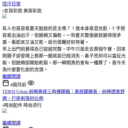
控汗日常
•女孩彩妝
美容彩妝
有人也是容易夏天脫妝的苦主嗎？！我本身是混合肌，T 字很
容易出油出汗，但臉頰又偏乾，一到夏天整張臉就變得很矛
盾，看起來又油又乾，妝也很難好好待著。
早上出門前覺得自己妝超完整，中午只是走去買個午餐，回來
照鏡子卻發現上唇那一圈底妝已經消失，鼻子亮到可以當反光
板，但臉頰卻開始乾裂。那一瞬間真的會有一種算了，我今天
為什麼要化妝的念頭。
繼續閱讀
4個月前
TERSI Urban 純棉高衩三角褲開箱｜高衩顯腿長、純棉透氣舒
適，打造俐落好比例
•時尚配件
時尚流行
繼續閱讀