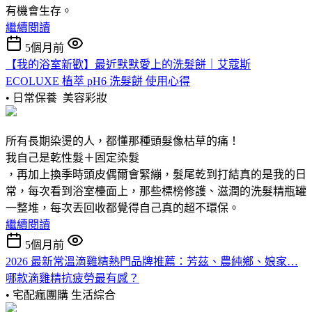
有機會生存。
繼續閱讀
5個月前
【我的浴室新歡】最近默默愛上的洗髮餅｜艾蔻斯
ECOLUXE 植萃 pH6 洗髮餅 使用心得
• 日常保養
美容彩妝
所有長期染燙的人，都懂那種頭髮像枯草的痛！
我自己是乾性髮＋固定染髮
，再加上換季時頭皮偶爾會緊繃，髮尾乾到打結真的是我的日
常，每次看到浴室檯面上，那些標榜修護、滋潤的洗髮精瓶罐
一整堆，每次丟回收都覺得自己真的超不環保。
繼續閱讀
5個月前
2026 最新常溫滴雞精熱門品牌推薦：芳茲、農純鄉、娘家…
哪款滴雞精抗疲勞最有感？
• 宅配瘋團購
生活綜合