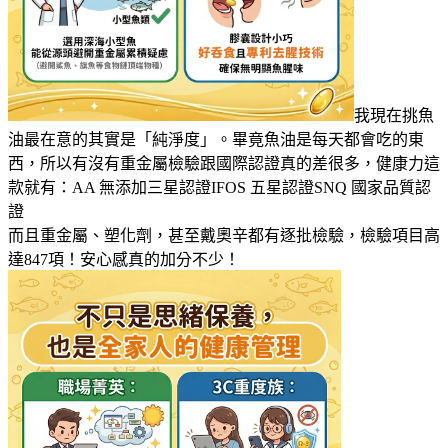
我現在挑魚
油最在意的其實是「純淨度」。畢竟魚油是每天都會吃的東
西，所以有沒有重金屬檢驗跟國際認證真的差很多，健康力這
款就有：AA 無添加三星認證IFOS 五星認證SNQ 國家品質認
證
而且重金屬、塑化劑，甚至戴奧辛都有逐批檢驗，檢驗項目高
達847項！安心感真的加分不少！