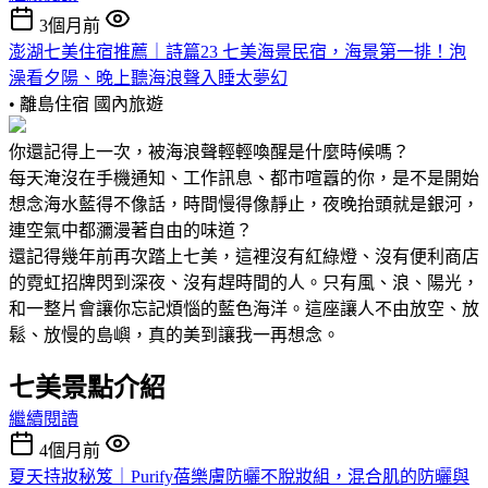
3個月前
澎湖七美住宿推薦｜詩篇23 七美海景民宿，海景第一排！泡
澡看夕陽、晚上聽海浪聲入睡太夢幻
• 離島住宿
國內旅遊
你還記得上一次，被海浪聲輕輕喚醒是什麼時候嗎？
每天淹沒在手機通知、工作訊息、都市喧囂的你，是不是開始
想念海水藍得不像話，時間慢得像靜止，夜晚抬頭就是銀河，
連空氣中都瀰漫著自由的味道？
還記得幾年前再次踏上七美，這裡沒有紅綠燈、沒有便利商店
的霓虹招牌閃到深夜、沒有趕時間的人。只有風、浪、陽光，
和一整片會讓你忘記煩惱的藍色海洋。這座讓人不由放空、放
鬆、放慢的島嶼，真的美到讓我一再想念。
七美景點介紹
繼續閱讀
4個月前
夏天持妝秘笈｜Purify蓓樂膚防曬不脫妝組，混合肌的防曬與