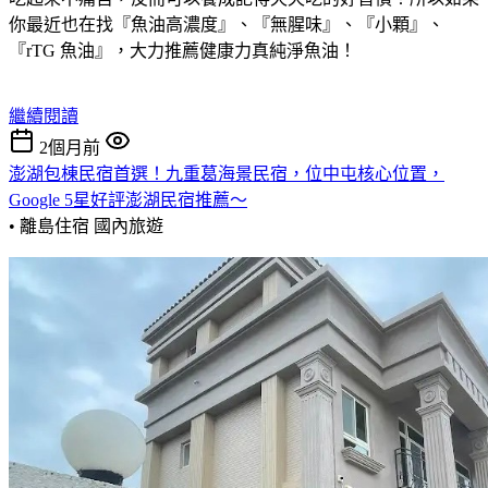
你最近也在找『魚油高濃度』、『無腥味』、『小顆』、
『rTG 魚油』，大力推薦健康力真純淨魚油！
繼續閱讀
2個月前
澎湖包棟民宿首選！九重葛海景民宿，位中屯核心位置，
Google 5星好評澎湖民宿推薦～
• 離島住宿
國內旅遊