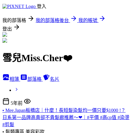
登入
我的部落格
我的部落格後台
我的帳號
登出
雪兒Miss.Cher❤️
相簿
部落格
名片
5年前
• Mee.Japan板橋店｜什麼！長短髮染髮均一價只要$1000 !？
日系第一品牌高貴卻不貴髮廊推薦～❤｜#平價 #高cp值 #染燙
#剪髮
• 髮類專區
美容彩妝