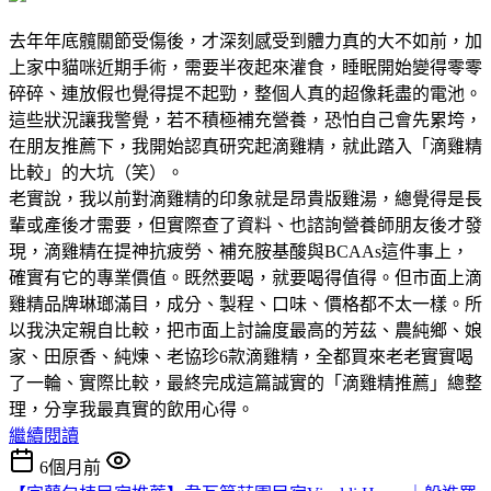
去年年底髖關節受傷後，才深刻感受到體力真的大不如前，加
上家中貓咪近期手術，需要半夜起來灌食，睡眠開始變得零零
碎碎、連放假也覺得提不起勁，整個人真的超像耗盡的電池。
這些狀況讓我警覺，若不積極補充營養，恐怕自己會先累垮，
在朋友推薦下，我開始認真研究起滴雞精，就此踏入「滴雞精
比較」的大坑（笑）。
老實說，我以前對滴雞精的印象就是昂貴版雞湯，總覺得是長
輩或產後才需要，但實際查了資料、也諮詢營養師朋友後才發
現，滴雞精在提神抗疲勞、補充胺基酸與BCAAs這件事上，
確實有它的專業價值。既然要喝，就要喝得值得。但市面上滴
雞精品牌琳瑯滿目，成分、製程、口味、價格都不太一樣。所
以我決定親自比較，把市面上討論度最高的芳茲、農純鄉、娘
家、田原香、純煉、老協珍6款滴雞精，全都買來老老實實喝
了一輪、實際比較，最終完成這篇誠實的「滴雞精推薦」總整
理，分享我最真實的飲用心得。
繼續閱讀
6個月前