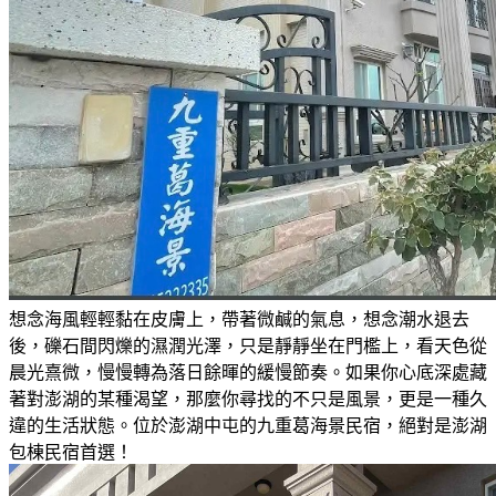
想念海風輕輕黏在皮膚上，帶著微鹹的氣息，想念潮水退去
後，礫石間閃爍的濕潤光澤，只是靜靜坐在門檻上，看天色從
晨光熹微，慢慢轉為落日餘暉的緩慢節奏。如果你心底深處藏
著對澎湖的某種渴望，那麼你尋找的不只是風景，更是一種久
違的生活狀態。位於澎湖中屯的九重葛海景民宿，絕對是澎湖
包棟民宿首選！