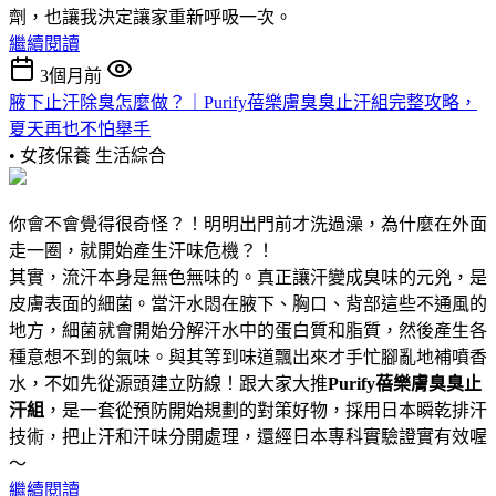
劑，也讓我決定讓家重新呼吸一次。
繼續閱讀
3個月前
腋下止汗除臭怎麼做？｜Purify蓓樂膚臭臭止汗組完整攻略，
夏天再也不怕舉手
• 女孩保養
生活綜合
你會不會覺得很奇怪？！明明出門前才洗過澡，為什麼在外面
走一圈，就開始產生汗味危機？！
其實，流汗本身是無色無味的。真正讓汗變成臭味的元兇，是
皮膚表面的細菌。當汗水悶在腋下、胸口、背部這些不通風的
地方，細菌就會開始分解汗水中的蛋白質和脂質，然後產生各
種意想不到的氣味。與其等到味道飄出來才手忙腳亂地補噴香
水，不如先從源頭建立防線！跟大家大推
Purify蓓樂膚臭臭止
汗組
，是一套從預防開始規劃的對策好物，採用日本瞬乾排汗
技術，把止汗和汗味分開處理，還經日本專科實驗證實有效喔
～
繼續閱讀