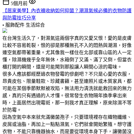
5個月前
【居家美學】內衣褲收納如何抑菌？潮濕氣候必備的衣物防護
與防霉技巧分享
• 服飾配件
生活綜合
在台灣生活久了，對濕氣這兩個字真的又愛又恨！愛的是皮膚
比較不容易乾裂，恨的卻是那種無孔不入的悶熱與潮濕，好像
連空氣都帶著重量。尤其像我一樣住在北部或靠山區的人一定
懂，除濕機幾乎全年無休，水箱倒了又滿、滿了又倒，但當衣
櫃打開的瞬間，還是可能聞到那股讓人瞬間心涼的霉味。
很多人應該都經歷過衣物發霉的慘劇吧？不只是心愛的衣服，
昂貴皮包、限量鞋款、珍藏書籍，甚至連照片或木質家具，都
可能在某個季節默默被攻陷，無法用力清洗就能救回來的無力
感，真的只有遇過的人才懂。很常發生衣物隔年換季拿出來
時，上面居然出現霉斑，那一刻我才真正理解，原來除濕不等
於防霉。
因為空氣中本來就充滿黴菌孢子，只要環境裡存在織物纖維、
皮屑或油脂，再加上一點點濕氣，它們就會開始繁殖。想守護
衣物，不能只靠機器抽水，而是要從環境本身下手，讓黴菌沒