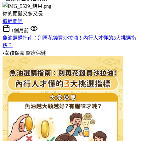
你的頭髮又多又長
繼續閱讀
1個月前
魚油選購指南：別再花錢買沙拉油！內行人才懂的3大挑選指
標？
•女孩保養
醫療保健