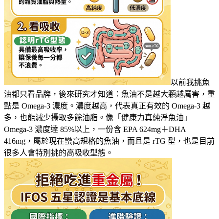
以前我挑魚
油都只看品牌，後來研究才知道：魚油不是越大顆越厲害，重
點是 Omega-3 濃度。濃度越高，代表真正有效的 Omega-3 越
多，也能減少攝取多餘油脂。像「健康力真純淨魚油」
Omega-3 濃度達 85%以上，一份含 EPA 624mg＋DHA
416mg，屬於現在蠻高規格的魚油，而且是 rTG 型，也是目前
很多人會特別挑的高吸收型態。