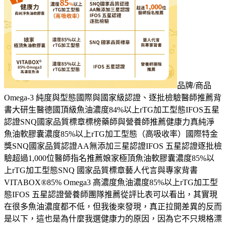
品牌/商品
Omega-3 純度與型態國際與國家級認證、逐批檢驗醫師推薦背
書大研生醫德國頂級魚油濃度84%以上rTG加工型態IFOS五星
認證SNQ國家品質標章標榜藥師與營養師推薦健康力真純淨
魚油軟膠囊濃度85%以上rTG加工型態（高吸收率）國際特金
獎SNQ國家品質認證AA無添加三星認證IFOS 五星認證逐批檢
驗超過1,000位醫師指名推薦娘家極頂魚油軟膠囊濃度85%以
上rTG加工型態SNQ 國家品質標章藝人代言與專家背書
VITABOX®85% Omega3 高濃度魚油濃度85%以上rTG加工型
態IFOS 五星認證營養師團隊推薦從評比表可以看出，其實現
在很多魚油濃度都不低，但我後來發現，真正拉開差異的反而
是以下，這也是為什麼我選健康力的原因，因為它不只規格漂