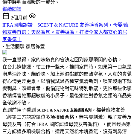
憶中鮮明而溫暖的一部分。
繼續閱讀
2個月前
IFRA國際認證｜SCENT & NATURE 友善擴香系列，母嬰/寵
物友善首選：天然香氛 × 友善擴香，打造全家人都安心的居
家香氛！
• 生活體驗
家居佈置
我一直覺得，家的味道真的會決定回到家那瞬間的心情。
在台北擠捷運、忙工作一整天，推開家門時，如果第一口氣是
廚房油煙味、貓砂味、加上潮濕黏膩的悶熱空氣，人真的會覺
得心情更差更累。以前我試過各種空氣清新劑，噴完沒兩下就
變刺鼻，頭還會暈，偏偏寵物對氣味特別敏感，更怕那些化學
香精傷害牠那超敏感的小鼻子，最後索性對香氛之類的商品完
全敬謝不敏。
直到前陣子看到
，標著寵物友善
SCENT & NATURE 友善擴香系列
（經第三方認證單位多項檢驗合格，無害零刺激）親子友善及
母嬰友善（符合 IFRA 國際認證母嬰友善香料），而且經過第
三方認證多項檢驗合格，還用天然松木塊香氣、沒有刺鼻溶