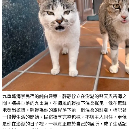
九重葛海景民宿的純白建築，靜靜佇立在澎湖的藍天與碧海之
間。牆邊垂落的九重葛，在海風的輕撫下溫柔搖曳，像在無聲
地發出邀請。輕輕為你的旅程落下第一個溫柔的註腳，標記著
一段慢生活的開始。民宿獨享完整包棟，不與主人同住，更像
是你在澎湖的日子裡，一棟真正屬於自己的居所，成了生活記