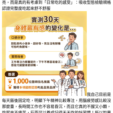
亮，而是真的有考慮到「日常吃的感受」：吸收型態檢驗規格
認證完整度吃起來舒不舒服
我自己目前是
每天飯後固定吃，明顯下午精神比較專注，用腦疲勞感比較沒
那麼重，長時間工作也不容易昏沉，而且它真的不腥又小顆，
吃起來不痛苦，反而可以養成記得天天吃的好習慣！所以如果