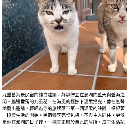
九重葛海景民宿的純白建築，靜靜佇立在澎湖的藍天與碧海之
間。牆邊垂落的九重葛，在海風的輕撫下溫柔搖曳，像在無聲
地發出邀請。輕輕為你的旅程落下第一個溫柔的註腳，標記著
一段慢生活的開始。民宿獨享完整包棟，不與主人同住，更像
是你在澎湖的日子裡，一棟真正屬於自己的居所，成了生活記