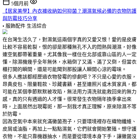
5個月前
【居家美學】內衣褲收納如何抑菌？潮濕氣候必備的衣物防護
與防霉技巧分享
• 服飾配件
生活綜合
在台灣生活久了，對濕氣這兩個字真的又愛又恨！愛的是皮膚
比較不容易乾裂，恨的卻是那種無孔不入的悶熱與潮濕，好像
連空氣都帶著重量。尤其像我一樣住在北部或靠山區的人一定
懂，除濕機幾乎全年無休，水箱倒了又滿、滿了又倒，但當衣
櫃打開的瞬間，還是可能聞到那股讓人瞬間心涼的霉味。
很多人應該都經歷過衣物發霉的慘劇吧？不只是心愛的衣服，
昂貴皮包、限量鞋款、珍藏書籍，甚至連照片或木質家具，都
可能在某個季節默默被攻陷，無法用力清洗就能救回來的無力
感，真的只有遇過的人才懂。很常發生衣物隔年換季拿出來
時，上面居然出現霉斑，那一刻我才真正理解，原來除濕不等
於防霉。
因為空氣中本來就充滿黴菌孢子，只要環境裡存在織物纖維、
皮屑或油脂，再加上一點點濕氣，它們就會開始繁殖。想守護
衣物，不能只靠機器抽水，而是要從環境本身下手，讓黴菌沒