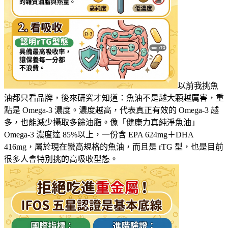
以前我挑魚
油都只看品牌，後來研究才知道：魚油不是越大顆越厲害，重
點是 Omega-3 濃度。濃度越高，代表真正有效的 Omega-3 越
多，也能減少攝取多餘油脂。像「健康力真純淨魚油」
Omega-3 濃度達 85%以上，一份含 EPA 624mg＋DHA
416mg，屬於現在蠻高規格的魚油，而且是 rTG 型，也是目前
很多人會特別挑的高吸收型態。