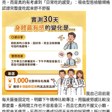
亮，而是真的有考慮到「日常吃的感受」：吸收型態檢驗規格
認證完整度吃起來舒不舒服
我自己目前是
每天飯後固定吃，明顯下午精神比較專注，用腦疲勞感比較沒
那麼重，長時間工作也不容易昏沉，而且它真的不腥又小顆，
吃起來不痛苦，反而可以養成記得天天吃的好習慣！所以如果