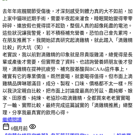
去年年底髖關節受傷後，才深刻感受到體力真的大不如前，加
上家中貓咪近期手術，需要半夜起來灌食，睡眠開始變得零零
碎碎、連放假也覺得提不起勁，整個人真的超像耗盡的電池。
這些狀況讓我警覺，若不積極補充營養，恐怕自己會先累垮，
在朋友推薦下，我開始認真研究起滴雞精，就此踏入「滴雞精
比較」的大坑（笑）。
老實說，我以前對滴雞精的印象就是昂貴版雞湯，總覺得是長
輩或產後才需要，但實際查了資料、也諮詢營養師朋友後才發
現，滴雞精在提神抗疲勞、補充胺基酸與BCAAs這件事上，
確實有它的專業價值。既然要喝，就要喝得值得。但市面上滴
雞精品牌琳瑯滿目，成分、製程、口味、價格都不太一樣。所
以我決定親自比較，把市面上討論度最高的芳茲、農純鄉、娘
家、田原香、純煉、老協珍6款滴雞精，全都買來老老實實喝
了一輪、實際比較，最終完成這篇誠實的「滴雞精推薦」總整
理，分享我最真實的飲用心得。
繼續閱讀
6個月前