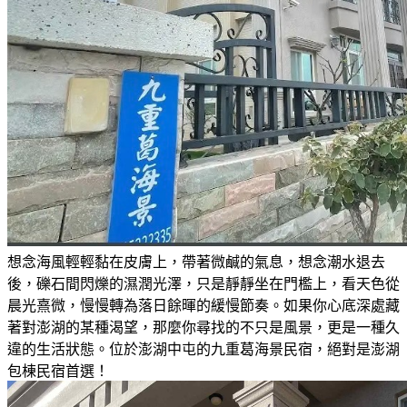
想念海風輕輕黏在皮膚上，帶著微鹹的氣息，想念潮水退去
後，礫石間閃爍的濕潤光澤，只是靜靜坐在門檻上，看天色從
晨光熹微，慢慢轉為落日餘暉的緩慢節奏。如果你心底深處藏
著對澎湖的某種渴望，那麼你尋找的不只是風景，更是一種久
違的生活狀態。位於澎湖中屯的九重葛海景民宿，絕對是澎湖
包棟民宿首選！