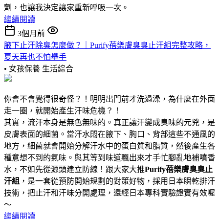
劑，也讓我決定讓家重新呼吸一次。
繼續閱讀
3個月前
腋下止汗除臭怎麼做？｜Purify蓓樂膚臭臭止汗組完整攻略，
夏天再也不怕舉手
• 女孩保養
生活綜合
你會不會覺得很奇怪？！明明出門前才洗過澡，為什麼在外面
走一圈，就開始產生汗味危機？！
其實，流汗本身是無色無味的。真正讓汗變成臭味的元兇，是
皮膚表面的細菌。當汗水悶在腋下、胸口、背部這些不通風的
地方，細菌就會開始分解汗水中的蛋白質和脂質，然後產生各
種意想不到的氣味。與其等到味道飄出來才手忙腳亂地補噴香
水，不如先從源頭建立防線！跟大家大推
Purify蓓樂膚臭臭止
汗組
，是一套從預防開始規劃的對策好物，採用日本瞬乾排汗
技術，把止汗和汗味分開處理，還經日本專科實驗證實有效喔
～
繼續閱讀