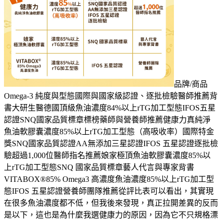
品牌/商品
Omega-3 純度與型態國際與國家級認證、逐批檢驗醫師推薦背
書大研生醫德國頂級魚油濃度84%以上rTG加工型態IFOS五星
認證SNQ國家品質標章標榜藥師與營養師推薦健康力真純淨
魚油軟膠囊濃度85%以上rTG加工型態（高吸收率）國際特金
獎SNQ國家品質認證AA無添加三星認證IFOS 五星認證逐批檢
驗超過1,000位醫師指名推薦娘家極頂魚油軟膠囊濃度85%以
上rTG加工型態SNQ 國家品質標章藝人代言與專家背書
VITABOX®85% Omega3 高濃度魚油濃度85%以上rTG加工型
態IFOS 五星認證營養師團隊推薦從評比表可以看出，其實現
在很多魚油濃度都不低，但我後來發現，真正拉開差異的反而
是以下，這也是為什麼我選健康力的原因，因為它不只規格漂