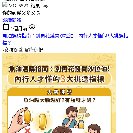
你的頭髮又多又長
繼續閱讀
1個月前
魚油選購指南：別再花錢買沙拉油！內行人才懂的3大挑選指
標？
•女孩保養
醫療保健