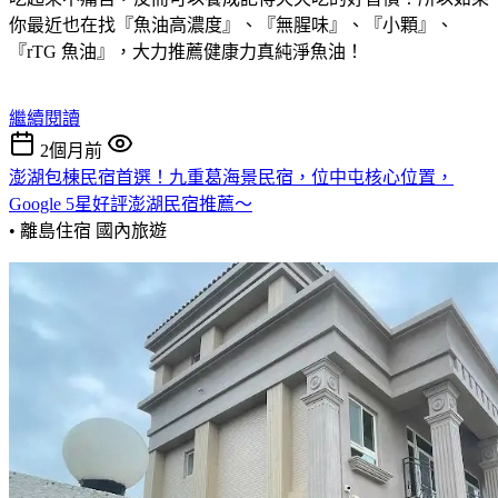
你最近也在找『魚油高濃度』、『無腥味』、『小顆』、
『rTG 魚油』，大力推薦健康力真純淨魚油！
繼續閱讀
2個月前
澎湖包棟民宿首選！九重葛海景民宿，位中屯核心位置，
Google 5星好評澎湖民宿推薦～
• 離島住宿
國內旅遊