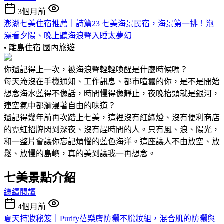
3個月前
澎湖七美住宿推薦｜詩篇23 七美海景民宿，海景第一排！泡
澡看夕陽、晚上聽海浪聲入睡太夢幻
• 離島住宿
國內旅遊
你還記得上一次，被海浪聲輕輕喚醒是什麼時候嗎？
每天淹沒在手機通知、工作訊息、都市喧囂的你，是不是開始
想念海水藍得不像話，時間慢得像靜止，夜晚抬頭就是銀河，
連空氣中都瀰漫著自由的味道？
還記得幾年前再次踏上七美，這裡沒有紅綠燈、沒有便利商店
的霓虹招牌閃到深夜、沒有趕時間的人。只有風、浪、陽光，
和一整片會讓你忘記煩惱的藍色海洋。這座讓人不由放空、放
鬆、放慢的島嶼，真的美到讓我一再想念。
七美景點介紹
繼續閱讀
4個月前
夏天持妝秘笈｜Purify蓓樂膚防曬不脫妝組，混合肌的防曬與