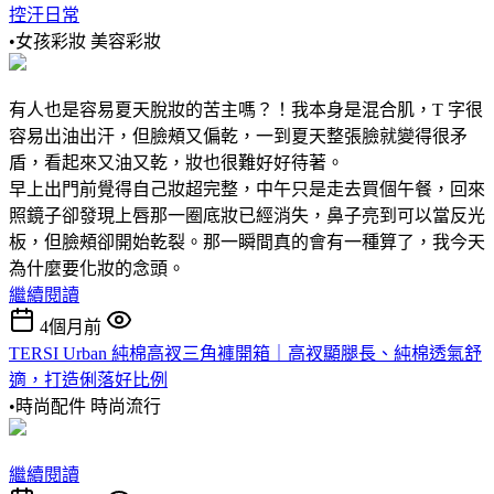
控汗日常
•女孩彩妝
美容彩妝
有人也是容易夏天脫妝的苦主嗎？！我本身是混合肌，T 字很
容易出油出汗，但臉頰又偏乾，一到夏天整張臉就變得很矛
盾，看起來又油又乾，妝也很難好好待著。
早上出門前覺得自己妝超完整，中午只是走去買個午餐，回來
照鏡子卻發現上唇那一圈底妝已經消失，鼻子亮到可以當反光
板，但臉頰卻開始乾裂。那一瞬間真的會有一種算了，我今天
為什麼要化妝的念頭。
繼續閱讀
4個月前
TERSI Urban 純棉高衩三角褲開箱｜高衩顯腿長、純棉透氣舒
適，打造俐落好比例
•時尚配件
時尚流行
繼續閱讀