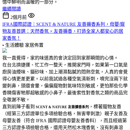
憶中鮮明而溫暖的一部分。
繼續閱讀
2個月前
IFRA國際認證｜SCENT & NATURE 友善擴香系列，母嬰/寵
物友善首選：天然香氛 × 友善擴香，打造全家人都安心的居
家香氛！
• 生活體驗
家居佈置
我一直覺得，家的味道真的會決定回到家那瞬間的心情。
在台北擠捷運、忙工作一整天，推開家門時，如果第一口氣是
廚房油煙味、貓砂味、加上潮濕黏膩的悶熱空氣，人真的會覺
得心情更差更累。以前我試過各種空氣清新劑，噴完沒兩下就
變刺鼻，頭還會暈，偏偏寵物對氣味特別敏感，更怕那些化學
香精傷害牠那超敏感的小鼻子，最後索性對香氛之類的商品完
全敬謝不敏。
直到前陣子看到
，標著寵物友善
SCENT & NATURE 友善擴香系列
（經第三方認證單位多項檢驗合格，無害零刺激）親子友善及
母嬰友善（符合 IFRA 國際認證母嬰友善香料），而且經過第
三方認證多項檢驗合格，還用天然松木塊香氣、沒有刺鼻溶