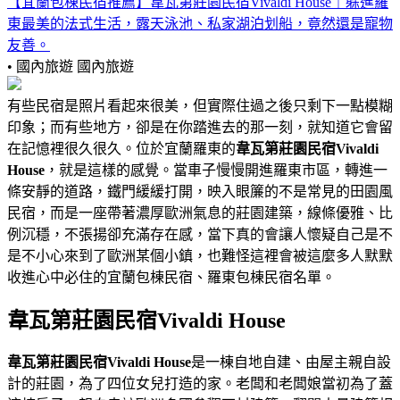
【宜蘭包棟民宿推薦】韋瓦第莊園民宿Vivaldi House｜躲進羅
東最美的法式生活，露天泳池、私家湖泊划船，竟然還是寵物
友善。
• 國內旅遊
國內旅遊
有些民宿是照片看起來很美，但實際住過之後只剩下一點模糊
印象；而有些地方，卻是在你踏進去的那一刻，就知道它會留
在記憶裡很久很久。位於宜蘭羅東的
韋瓦第莊園民宿Vivaldi
House
，就是這樣的感覺。當車子慢慢開進羅東市區，轉進一
條安靜的道路，鐵門緩緩打開，映入眼簾的不是常見的田園風
民宿，而是一座帶著濃厚歐洲氣息的莊園建築，線條優雅、比
例沉穩，不張揚卻充滿存在感，當下真的會讓人懷疑自己是不
是不小心來到了歐洲某個小鎮，也難怪這裡會被這麼多人默默
收進心中必住的宜蘭包棟民宿、羅東包棟民宿名單。
韋瓦第莊園民宿Vivaldi House
韋瓦第莊園民宿Vivaldi House
是一棟自地自建、由屋主親自設
計的莊園，為了四位女兒打造的家。老闆和老闆娘當初為了蓋