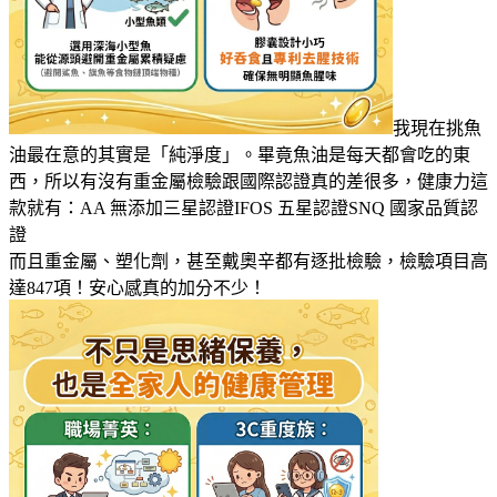
我現在挑魚
油最在意的其實是「純淨度」。畢竟魚油是每天都會吃的東
西，所以有沒有重金屬檢驗跟國際認證真的差很多，健康力這
款就有：AA 無添加三星認證IFOS 五星認證SNQ 國家品質認
證
而且重金屬、塑化劑，甚至戴奧辛都有逐批檢驗，檢驗項目高
達847項！安心感真的加分不少！