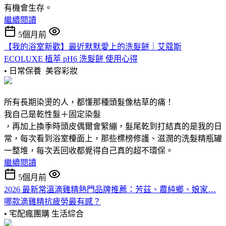
有機會生存。
繼續閱讀
5個月前
【我的浴室新歡】最近默默愛上的洗髮餅｜艾蔻斯
ECOLUXE 植萃 pH6 洗髮餅 使用心得
• 日常保養
美容彩妝
所有長期染燙的人，都懂那種頭髮像枯草的痛！
我自己是乾性髮＋固定染髮
，再加上換季時頭皮偶爾會緊繃，髮尾乾到打結真的是我的日
常，每次看到浴室檯面上，那些標榜修護、滋潤的洗髮精瓶罐
一整堆，每次丟回收都覺得自己真的超不環保。
繼續閱讀
5個月前
2026 最新常溫滴雞精熱門品牌推薦：芳茲、農純鄉、娘家…
哪款滴雞精抗疲勞最有感？
• 宅配瘋團購
生活綜合