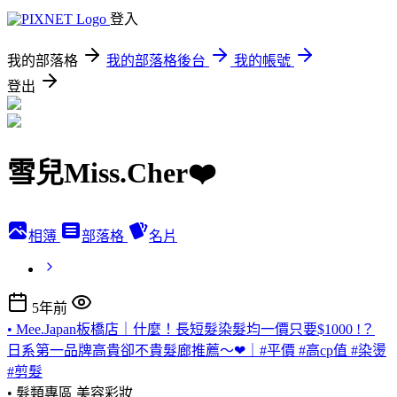
登入
我的部落格
我的部落格後台
我的帳號
登出
雪兒Miss.Cher❤️
相簿
部落格
名片
5年前
• Mee.Japan板橋店｜什麼！長短髮染髮均一價只要$1000 !？
日系第一品牌高貴卻不貴髮廊推薦～❤｜#平價 #高cp值 #染燙
#剪髮
• 髮類專區
美容彩妝