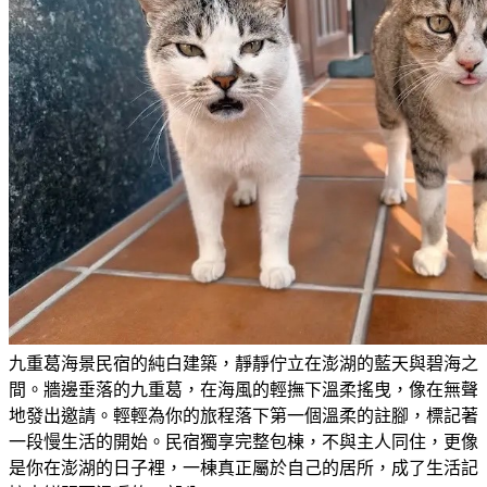
九重葛海景民宿的純白建築，靜靜佇立在澎湖的藍天與碧海之
間。牆邊垂落的九重葛，在海風的輕撫下溫柔搖曳，像在無聲
地發出邀請。輕輕為你的旅程落下第一個溫柔的註腳，標記著
一段慢生活的開始。民宿獨享完整包棟，不與主人同住，更像
是你在澎湖的日子裡，一棟真正屬於自己的居所，成了生活記