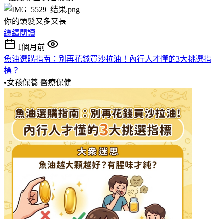
你的頭髮又多又長
繼續閱讀
1個月前
魚油選購指南：別再花錢買沙拉油！內行人才懂的3大挑選指
標？
•女孩保養
醫療保健