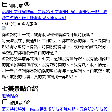
3個月前
澎湖七美住宿推薦｜詩篇23 七美海景民宿，海景第一排！泡
澡看夕陽、晚上聽海浪聲入睡太夢幻
• 離島住宿
國內旅遊
你還記得上一次，被海浪聲輕輕喚醒是什麼時候嗎？
每天淹沒在手機通知、工作訊息、都市喧囂的你，是不是開始
想念海水藍得不像話，時間慢得像靜止，夜晚抬頭就是銀河，
連空氣中都瀰漫著自由的味道？
還記得幾年前再次踏上七美，這裡沒有紅綠燈、沒有便利商店
的霓虹招牌閃到深夜、沒有趕時間的人。只有風、浪、陽光，
和一整片會讓你忘記煩惱的藍色海洋。這座讓人不由放空、放
鬆、放慢的島嶼，真的美到讓我一再想念。
七美景點介紹
繼續閱讀
4個月前
夏天持妝秘笈｜Purify蓓樂膚防曬不脫妝組，混合肌的防曬與