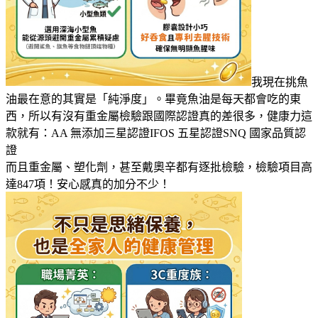
我現在挑魚
油最在意的其實是「純淨度」。畢竟魚油是每天都會吃的東
西，所以有沒有重金屬檢驗跟國際認證真的差很多，健康力這
款就有：AA 無添加三星認證IFOS 五星認證SNQ 國家品質認
證
而且重金屬、塑化劑，甚至戴奧辛都有逐批檢驗，檢驗項目高
達847項！安心感真的加分不少！