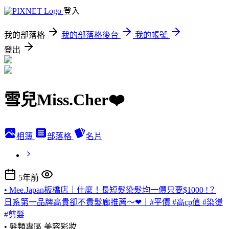
登入
我的部落格
我的部落格後台
我的帳號
登出
雪兒Miss.Cher❤️
相簿
部落格
名片
5年前
• Mee.Japan板橋店｜什麼！長短髮染髮均一價只要$1000 !？
日系第一品牌高貴卻不貴髮廊推薦～❤｜#平價 #高cp值 #染燙
#剪髮
• 髮類專區
美容彩妝