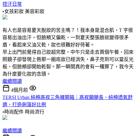
控汗日常
•女孩彩妝
美容彩妝
有人也是容易夏天脫妝的苦主嗎？！我本身是混合肌，T 字很
容易出油出汗，但臉頰又偏乾，一到夏天整張臉就變得很矛
盾，看起來又油又乾，妝也很難好好待著。
早上出門前覺得自己妝超完整，中午只是走去買個午餐，回來
照鏡子卻發現上唇那一圈底妝已經消失，鼻子亮到可以當反光
板，但臉頰卻開始乾裂。那一瞬間真的會有一種算了，我今天
為什麼要化妝的念頭。
繼續閱讀
4個月前
TERSI Urban 純棉高衩三角褲開箱｜高衩顯腿長、純棉透氣舒
適，打造俐落好比例
•時尚配件
時尚流行
繼續閱讀