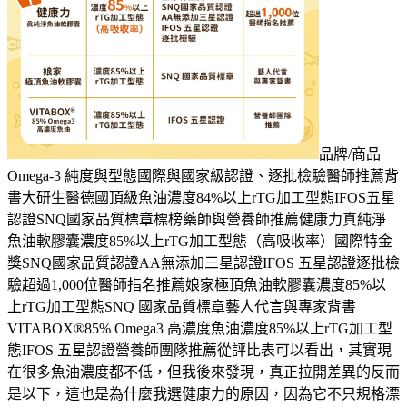
品牌/商品
Omega-3 純度與型態國際與國家級認證、逐批檢驗醫師推薦背
書大研生醫德國頂級魚油濃度84%以上rTG加工型態IFOS五星
認證SNQ國家品質標章標榜藥師與營養師推薦健康力真純淨
魚油軟膠囊濃度85%以上rTG加工型態（高吸收率）國際特金
獎SNQ國家品質認證AA無添加三星認證IFOS 五星認證逐批檢
驗超過1,000位醫師指名推薦娘家極頂魚油軟膠囊濃度85%以
上rTG加工型態SNQ 國家品質標章藝人代言與專家背書
VITABOX®85% Omega3 高濃度魚油濃度85%以上rTG加工型
態IFOS 五星認證營養師團隊推薦從評比表可以看出，其實現
在很多魚油濃度都不低，但我後來發現，真正拉開差異的反而
是以下，這也是為什麼我選健康力的原因，因為它不只規格漂