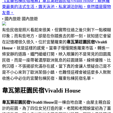
【宜蘭包棟民宿推薦】韋瓦第莊園民宿Vivaldi House｜躲進羅
東最美的法式生活，露天泳池、私家湖泊划船，竟然還是寵物
友善。
• 國內旅遊
國內旅遊
有些民宿是照片看起來很美，但實際住過之後只剩下一點模糊
印象；而有些地方，卻是在你踏進去的那一刻，就知道它會留
在記憶裡很久很久。位於宜蘭羅東的
韋瓦第莊園民宿Vivaldi
House
，就是這樣的感覺。當車子慢慢開進羅東市區，轉進一
條安靜的道路，鐵門緩緩打開，映入眼簾的不是常見的田園風
民宿，而是一座帶著濃厚歐洲氣息的莊園建築，線條優雅、比
例沉穩，不張揚卻充滿存在感，當下真的會讓人懷疑自己是不
是不小心來到了歐洲某個小鎮，也難怪這裡會被這麼多人默默
收進心中必住的宜蘭包棟民宿、羅東包棟民宿名單。
韋瓦第莊園民宿Vivaldi House
韋瓦第莊園民宿Vivaldi House
是一棟自地自建、由屋主親自設
計的莊園，為了四位女兒打造的家。老闆和老闆娘當初為了蓋