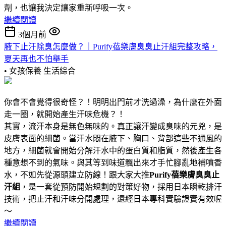
劑，也讓我決定讓家重新呼吸一次。
繼續閱讀
3個月前
腋下止汗除臭怎麼做？｜Purify蓓樂膚臭臭止汗組完整攻略，
夏天再也不怕舉手
• 女孩保養
生活綜合
你會不會覺得很奇怪？！明明出門前才洗過澡，為什麼在外面
走一圈，就開始產生汗味危機？！
其實，流汗本身是無色無味的。真正讓汗變成臭味的元兇，是
皮膚表面的細菌。當汗水悶在腋下、胸口、背部這些不通風的
地方，細菌就會開始分解汗水中的蛋白質和脂質，然後產生各
種意想不到的氣味。與其等到味道飄出來才手忙腳亂地補噴香
水，不如先從源頭建立防線！跟大家大推
Purify蓓樂膚臭臭止
汗組
，是一套從預防開始規劃的對策好物，採用日本瞬乾排汗
技術，把止汗和汗味分開處理，還經日本專科實驗證實有效喔
～
繼續閱讀