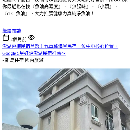
你最近也在找『魚油高濃度』、『無腥味』、『小顆』、
『rTG 魚油』，大力推薦健康力真純淨魚油！
繼續閱讀
2個月前
澎湖包棟民宿首選！九重葛海景民宿，位中屯核心位置，
Google 5星好評澎湖民宿推薦～
• 離島住宿
國內旅遊