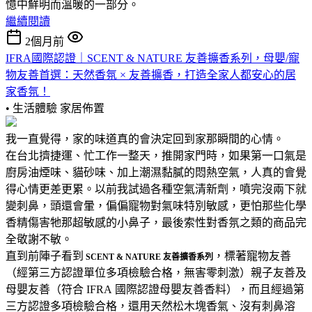
憶中鮮明而溫暖的一部分。
繼續閱讀
2個月前
IFRA國際認證｜SCENT & NATURE 友善擴香系列，母嬰/寵
物友善首選：天然香氛 × 友善擴香，打造全家人都安心的居
家香氛！
• 生活體驗
家居佈置
我一直覺得，家的味道真的會決定回到家那瞬間的心情。
在台北擠捷運、忙工作一整天，推開家門時，如果第一口氣是
廚房油煙味、貓砂味、加上潮濕黏膩的悶熱空氣，人真的會覺
得心情更差更累。以前我試過各種空氣清新劑，噴完沒兩下就
變刺鼻，頭還會暈，偏偏寵物對氣味特別敏感，更怕那些化學
香精傷害牠那超敏感的小鼻子，最後索性對香氛之類的商品完
全敬謝不敏。
直到前陣子看到
，標著寵物友善
SCENT & NATURE 友善擴香系列
（經第三方認證單位多項檢驗合格，無害零刺激）親子友善及
母嬰友善（符合 IFRA 國際認證母嬰友善香料），而且經過第
三方認證多項檢驗合格，還用天然松木塊香氣、沒有刺鼻溶