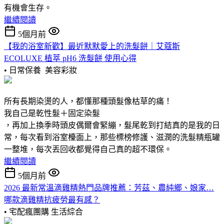
有機會生存。
繼續閱讀
5個月前
【我的浴室新歡】最近默默愛上的洗髮餅｜艾蔻斯
ECOLUXE 植萃 pH6 洗髮餅 使用心得
• 日常保養
美容彩妝
所有長期染燙的人，都懂那種頭髮像枯草的痛！
我自己是乾性髮＋固定染髮
，再加上換季時頭皮偶爾會緊繃，髮尾乾到打結真的是我的日
常，每次看到浴室檯面上，那些標榜修護、滋潤的洗髮精瓶罐
一整堆，每次丟回收都覺得自己真的超不環保。
繼續閱讀
5個月前
2026 最新常溫滴雞精熱門品牌推薦：芳茲、農純鄉、娘家…
哪款滴雞精抗疲勞最有感？
• 宅配瘋團購
生活綜合