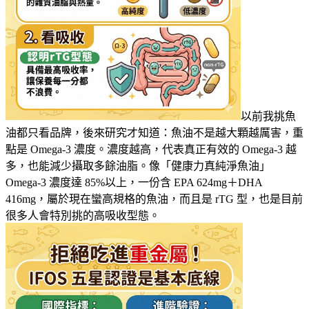
以前我挑魚
油都只看品牌，後來研究才知道：魚油不是越大顆越厲害，重
點是 Omega-3 濃度。濃度越高，代表真正有效的 Omega-3 越
多，也能減少攝取多餘油脂。像「健康力真純淨魚油」
Omega-3 濃度達 85%以上，一份含 EPA 624mg＋DHA
416mg，屬於現在蠻高規格的魚油，而且是 rTG 型，也是目前
很多人會特別挑的高吸收型態。