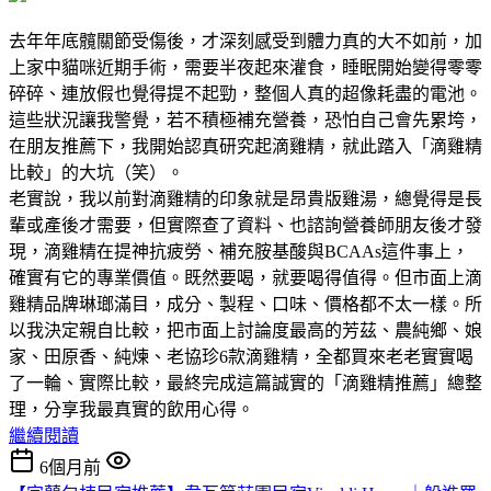
去年年底髖關節受傷後，才深刻感受到體力真的大不如前，加
上家中貓咪近期手術，需要半夜起來灌食，睡眠開始變得零零
碎碎、連放假也覺得提不起勁，整個人真的超像耗盡的電池。
這些狀況讓我警覺，若不積極補充營養，恐怕自己會先累垮，
在朋友推薦下，我開始認真研究起滴雞精，就此踏入「滴雞精
比較」的大坑（笑）。
老實說，我以前對滴雞精的印象就是昂貴版雞湯，總覺得是長
輩或產後才需要，但實際查了資料、也諮詢營養師朋友後才發
現，滴雞精在提神抗疲勞、補充胺基酸與BCAAs這件事上，
確實有它的專業價值。既然要喝，就要喝得值得。但市面上滴
雞精品牌琳瑯滿目，成分、製程、口味、價格都不太一樣。所
以我決定親自比較，把市面上討論度最高的芳茲、農純鄉、娘
家、田原香、純煉、老協珍6款滴雞精，全都買來老老實實喝
了一輪、實際比較，最終完成這篇誠實的「滴雞精推薦」總整
理，分享我最真實的飲用心得。
繼續閱讀
6個月前