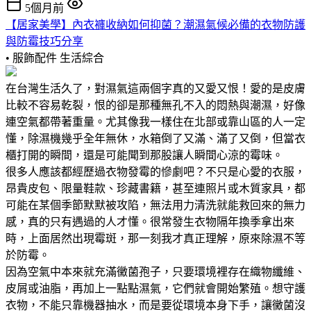
5個月前
【居家美學】內衣褲收納如何抑菌？潮濕氣候必備的衣物防護
與防霉技巧分享
• 服飾配件
生活綜合
在台灣生活久了，對濕氣這兩個字真的又愛又恨！愛的是皮膚
比較不容易乾裂，恨的卻是那種無孔不入的悶熱與潮濕，好像
連空氣都帶著重量。尤其像我一樣住在北部或靠山區的人一定
懂，除濕機幾乎全年無休，水箱倒了又滿、滿了又倒，但當衣
櫃打開的瞬間，還是可能聞到那股讓人瞬間心涼的霉味。
很多人應該都經歷過衣物發霉的慘劇吧？不只是心愛的衣服，
昂貴皮包、限量鞋款、珍藏書籍，甚至連照片或木質家具，都
可能在某個季節默默被攻陷，無法用力清洗就能救回來的無力
感，真的只有遇過的人才懂。很常發生衣物隔年換季拿出來
時，上面居然出現霉斑，那一刻我才真正理解，原來除濕不等
於防霉。
因為空氣中本來就充滿黴菌孢子，只要環境裡存在織物纖維、
皮屑或油脂，再加上一點點濕氣，它們就會開始繁殖。想守護
衣物，不能只靠機器抽水，而是要從環境本身下手，讓黴菌沒