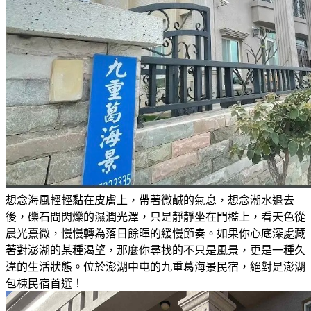
想念海風輕輕黏在皮膚上，帶著微鹹的氣息，想念潮水退去
後，礫石間閃爍的濕潤光澤，只是靜靜坐在門檻上，看天色從
晨光熹微，慢慢轉為落日餘暉的緩慢節奏。如果你心底深處藏
著對澎湖的某種渴望，那麼你尋找的不只是風景，更是一種久
違的生活狀態。位於澎湖中屯的九重葛海景民宿，絕對是澎湖
包棟民宿首選！