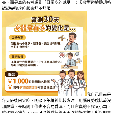
亮，而是真的有考慮到「日常吃的感受」：吸收型態檢驗規格
認證完整度吃起來舒不舒服
我自己目前是
每天飯後固定吃，明顯下午精神比較專注，用腦疲勞感比較沒
那麼重，長時間工作也不容易昏沉，而且它真的不腥又小顆，
吃起來不痛苦，反而可以養成記得天天吃的好習慣！所以如果