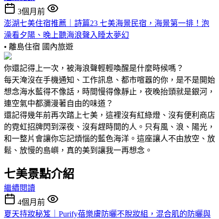
3個月前
澎湖七美住宿推薦｜詩篇23 七美海景民宿，海景第一排！泡
澡看夕陽、晚上聽海浪聲入睡太夢幻
• 離島住宿
國內旅遊
你還記得上一次，被海浪聲輕輕喚醒是什麼時候嗎？
每天淹沒在手機通知、工作訊息、都市喧囂的你，是不是開始
想念海水藍得不像話，時間慢得像靜止，夜晚抬頭就是銀河，
連空氣中都瀰漫著自由的味道？
還記得幾年前再次踏上七美，這裡沒有紅綠燈、沒有便利商店
的霓虹招牌閃到深夜、沒有趕時間的人。只有風、浪、陽光，
和一整片會讓你忘記煩惱的藍色海洋。這座讓人不由放空、放
鬆、放慢的島嶼，真的美到讓我一再想念。
七美景點介紹
繼續閱讀
4個月前
夏天持妝秘笈｜Purify蓓樂膚防曬不脫妝組，混合肌的防曬與