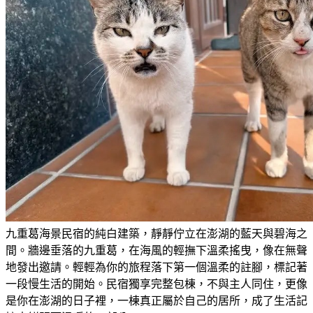
九重葛海景民宿的純白建築，靜靜佇立在澎湖的藍天與碧海之
間。牆邊垂落的九重葛，在海風的輕撫下溫柔搖曳，像在無聲
地發出邀請。輕輕為你的旅程落下第一個溫柔的註腳，標記著
一段慢生活的開始。民宿獨享完整包棟，不與主人同住，更像
是你在澎湖的日子裡，一棟真正屬於自己的居所，成了生活記