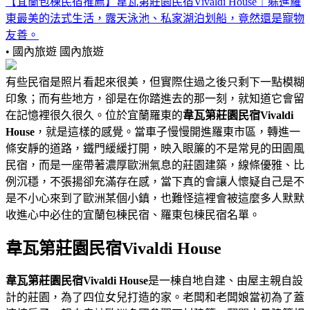
【宜蘭包棟民宿推薦】韋瓦第莊園民宿Vivaldi House｜躲進羅
東最美的法式生活，露天泳池、私家湖泊划船，竟然還是寵物
友善。
• 國內旅遊
國內旅遊
有些民宿是照片看起來很美，但實際住過之後只剩下一點模糊
印象；而有些地方，卻是在你踏進去的那一刻，就知道它會留
在記憶裡很久很久。位於宜蘭羅東的
韋瓦第莊園民宿Vivaldi
House
，就是這樣的感覺。當車子慢慢開進羅東市區，轉進一
條安靜的道路，鐵門緩緩打開，映入眼簾的不是常見的田園風
民宿，而是一座帶著濃厚歐洲氣息的莊園建築，線條優雅、比
例沉穩，不張揚卻充滿存在感，當下真的會讓人懷疑自己是不
是不小心來到了歐洲某個小鎮，也難怪這裡會被這麼多人默默
收進心中必住的宜蘭包棟民宿、羅東包棟民宿名單。
韋瓦第莊園民宿Vivaldi House
韋瓦第莊園民宿Vivaldi House
是一棟自地自建、由屋主親自設
計的莊園，為了四位女兒打造的家。老闆和老闆娘當初為了蓋