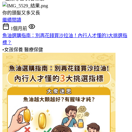
你的頭髮又多又長
繼續閱讀
1個月前
魚油選購指南：別再花錢買沙拉油！內行人才懂的3大挑選指
標？
•女孩保養
醫療保健