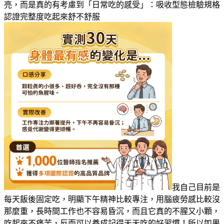
亮，而是真的有考慮到「日常吃的感受」：吸收型態檢驗規格
認證完整度吃起來舒不舒服
我自己目前是
每天飯後固定吃，明顯下午精神比較專注，用腦疲勞感比較沒
那麼重，長時間工作也不容易昏沉，而且它真的不腥又小顆，
吃起來不痛苦，反而可以養成記得天天吃的好習慣！所以如果