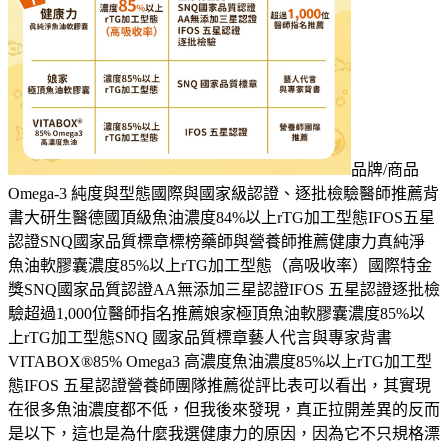
品牌/商品
Omega-3 純度與型態國際與國家級認證、逐批檢驗醫師推薦背
書大研生醫德國頂級魚油濃度84%以上rTG加工型態IFOS五星
認證SNQ國家品質標章標榜藥師與營養師推薦健康力真純淨
魚油軟膠囊濃度85%以上rTG加工型態（高吸收率）國際特金
獎SNQ國家品質認證AA無添加三星認證IFOS 五星認證逐批檢
驗超過1,000位醫師指名推薦娘家極頂魚油軟膠囊濃度85%以
上rTG加工型態SNQ 國家品質標章藝人代言與專家背書
VITABOX®85% Omega3 高濃度魚油濃度85%以上rTG加工型
態IFOS 五星認證營養師團隊推薦從評比表可以看出，其實現
在很多魚油濃度都不低，但我後來發現，真正拉開差異的反而
是以下，這也是為什麼我選健康力的原因，因為它不只規格漂