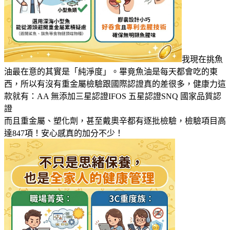
我現在挑魚
油最在意的其實是「純淨度」。畢竟魚油是每天都會吃的東
西，所以有沒有重金屬檢驗跟國際認證真的差很多，健康力這
款就有：AA 無添加三星認證IFOS 五星認證SNQ 國家品質認
證
而且重金屬、塑化劑，甚至戴奧辛都有逐批檢驗，檢驗項目高
達847項！安心感真的加分不少！