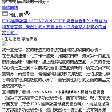
憶中鮮明而溫暖的一部分。
繼續閱讀
2個月前
IFRA國際認證｜SCENT & NATURE 友善擴香系列，母嬰/寵
物友善首選：天然香氛 × 友善擴香，打造全家人都安心的居
家香氛！
• 生活體驗
家居佈置
我一直覺得，家的味道真的會決定回到家那瞬間的心情。
在台北擠捷運、忙工作一整天，推開家門時，如果第一口氣是
廚房油煙味、貓砂味、加上潮濕黏膩的悶熱空氣，人真的會覺
得心情更差更累。以前我試過各種空氣清新劑，噴完沒兩下就
變刺鼻，頭還會暈，偏偏寵物對氣味特別敏感，更怕那些化學
香精傷害牠那超敏感的小鼻子，最後索性對香氛之類的商品完
全敬謝不敏。
直到前陣子看到
，標著寵物友善
SCENT & NATURE 友善擴香系列
（經第三方認證單位多項檢驗合格，無害零刺激）親子友善及
母嬰友善（符合 IFRA 國際認證母嬰友善香料），而且經過第
三方認證多項檢驗合格，還用天然松木塊香氣、沒有刺鼻溶