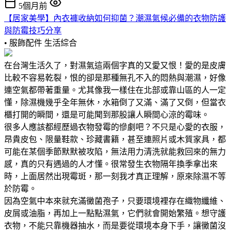
5個月前
【居家美學】內衣褲收納如何抑菌？潮濕氣候必備的衣物防護
與防霉技巧分享
• 服飾配件
生活綜合
在台灣生活久了，對濕氣這兩個字真的又愛又恨！愛的是皮膚
比較不容易乾裂，恨的卻是那種無孔不入的悶熱與潮濕，好像
連空氣都帶著重量。尤其像我一樣住在北部或靠山區的人一定
懂，除濕機幾乎全年無休，水箱倒了又滿、滿了又倒，但當衣
櫃打開的瞬間，還是可能聞到那股讓人瞬間心涼的霉味。
很多人應該都經歷過衣物發霉的慘劇吧？不只是心愛的衣服，
昂貴皮包、限量鞋款、珍藏書籍，甚至連照片或木質家具，都
可能在某個季節默默被攻陷，無法用力清洗就能救回來的無力
感，真的只有遇過的人才懂。很常發生衣物隔年換季拿出來
時，上面居然出現霉斑，那一刻我才真正理解，原來除濕不等
於防霉。
因為空氣中本來就充滿黴菌孢子，只要環境裡存在織物纖維、
皮屑或油脂，再加上一點點濕氣，它們就會開始繁殖。想守護
衣物，不能只靠機器抽水，而是要從環境本身下手，讓黴菌沒