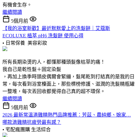
有機會生存。
繼續閱讀
5個月前
【我的浴室新歡】最近默默愛上的洗髮餅｜艾蔻斯
ECOLUXE 植萃 pH6 洗髮餅 使用心得
• 日常保養
美容彩妝
所有長期染燙的人，都懂那種頭髮像枯草的痛！
我自己是乾性髮＋固定染髮
，再加上換季時頭皮偶爾會緊繃，髮尾乾到打結真的是我的日
常，每次看到浴室檯面上，那些標榜修護、滋潤的洗髮精瓶罐
一整堆，每次丟回收都覺得自己真的超不環保。
繼續閱讀
5個月前
2026 最新常溫滴雞精熱門品牌推薦：芳茲、農純鄉、娘家…
哪款滴雞精抗疲勞最有感？
• 宅配瘋團購
生活綜合