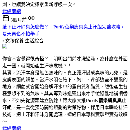
劑，也讓我決定讓家重新呼吸一次。
繼續閱讀
3個月前
腋下止汗除臭怎麼做？｜Purify蓓樂膚臭臭止汗組完整攻略，
夏天再也不怕舉手
• 女孩保養
生活綜合
你會不會覺得很奇怪？！明明出門前才洗過澡，為什麼在外面
走一圈，就開始產生汗味危機？！
其實，流汗本身是無色無味的。真正讓汗變成臭味的元兇，是
皮膚表面的細菌。當汗水悶在腋下、胸口、背部這些不通風的
地方，細菌就會開始分解汗水中的蛋白質和脂質，然後產生各
種意想不到的氣味。與其等到味道飄出來才手忙腳亂地補噴香
水，不如先從源頭建立防線！跟大家大推
Purify蓓樂膚臭臭止
汗組
，是一套從預防開始規劃的對策好物，採用日本瞬乾排汗
技術，把止汗和汗味分開處理，還經日本專科實驗證實有效喔
～
繼續閱讀