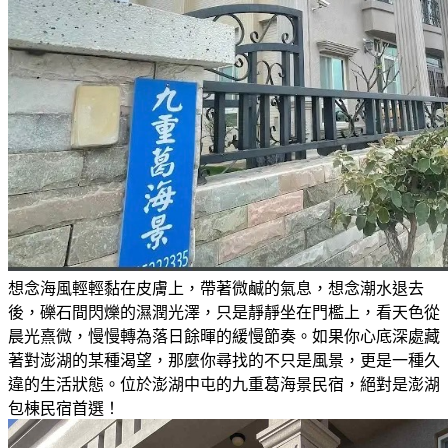
想念海風輕輕黏在皮膚上，帶著微鹹的氣息，想念潮水退去
後，礫石間閃爍的濕潤光澤，只是靜靜坐在門檻上，看天色從
晨光熹微，慢慢轉為落日餘暉的緩慢節奏。如果你心底深處藏
著對澎湖的某種渴望，那麼你尋找的不只是風景，更是一種久
違的生活狀態。位於澎湖中屯的九重葛海景民宿，絕對是澎湖
包棟民宿首選！