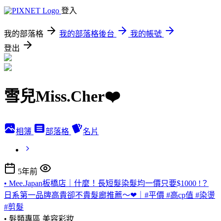
登入
我的部落格
我的部落格後台
我的帳號
登出
雪兒Miss.Cher❤️
相簿
部落格
名片
5年前
• Mee.Japan板橋店｜什麼！長短髮染髮均一價只要$1000 !？
日系第一品牌高貴卻不貴髮廊推薦～❤｜#平價 #高cp值 #染燙
#剪髮
• 髮類專區
美容彩妝