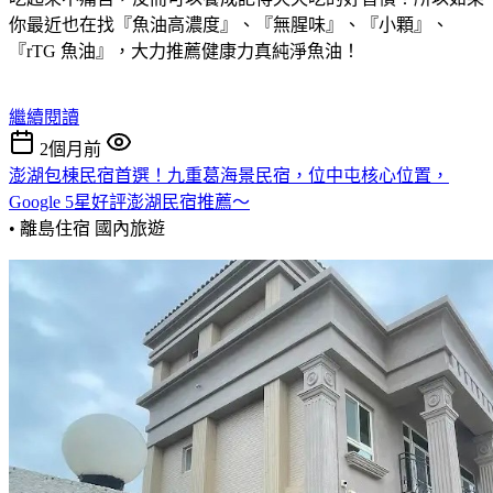
你最近也在找『魚油高濃度』、『無腥味』、『小顆』、
『rTG 魚油』，大力推薦健康力真純淨魚油！
繼續閱讀
2個月前
澎湖包棟民宿首選！九重葛海景民宿，位中屯核心位置，
Google 5星好評澎湖民宿推薦～
• 離島住宿
國內旅遊