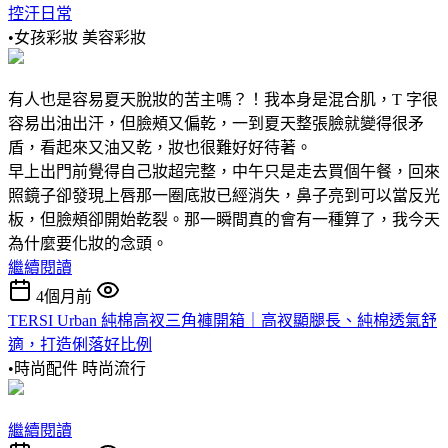
控汗日常
•女孩彩妝
美容彩妝
有人也是容易夏天脫妝的苦主嗎？！我本身是混合肌，T 字很
容易出油出汗，但臉頰又偏乾，一到夏天整張臉就變得很矛
盾，看起來又油又乾，妝也很難好好待著。
早上出門前覺得自己妝超完整，中午只是走去買個午餐，回來
照鏡子卻發現上唇那一圈底妝已經消失，鼻子亮到可以當反光
板，但臉頰卻開始乾裂。那一瞬間真的會有一種算了，我今天
為什麼要化妝的念頭。
繼續閱讀
4個月前
TERSI Urban 純棉高衩三角褲開箱｜高衩顯腿長、純棉透氣舒
適，打造俐落好比例
•時尚配件
時尚流行
繼續閱讀