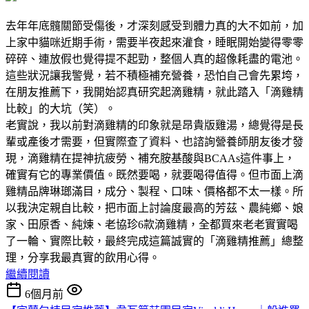
去年年底髖關節受傷後，才深刻感受到體力真的大不如前，加
上家中貓咪近期手術，需要半夜起來灌食，睡眠開始變得零零
碎碎、連放假也覺得提不起勁，整個人真的超像耗盡的電池。
這些狀況讓我警覺，若不積極補充營養，恐怕自己會先累垮，
在朋友推薦下，我開始認真研究起滴雞精，就此踏入「滴雞精
比較」的大坑（笑）。
老實說，我以前對滴雞精的印象就是昂貴版雞湯，總覺得是長
輩或產後才需要，但實際查了資料、也諮詢營養師朋友後才發
現，滴雞精在提神抗疲勞、補充胺基酸與BCAAs這件事上，
確實有它的專業價值。既然要喝，就要喝得值得。但市面上滴
雞精品牌琳瑯滿目，成分、製程、口味、價格都不太一樣。所
以我決定親自比較，把市面上討論度最高的芳茲、農純鄉、娘
家、田原香、純煉、老協珍6款滴雞精，全都買來老老實實喝
了一輪、實際比較，最終完成這篇誠實的「滴雞精推薦」總整
理，分享我最真實的飲用心得。
繼續閱讀
6個月前