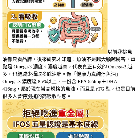
以前我挑魚
油都只看品牌，後來研究才知道：魚油不是越大顆越厲害，重
點是 Omega-3 濃度。濃度越高，代表真正有效的 Omega-3 越
多，也能減少攝取多餘油脂。像「健康力真純淨魚油」
Omega-3 濃度達 85%以上，一份含 EPA 624mg＋DHA
416mg，屬於現在蠻高規格的魚油，而且是 rTG 型，也是目前
很多人會特別挑的高吸收型態。