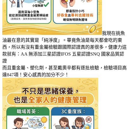
我現在挑魚
油最在意的其實是「純淨度」。畢竟魚油是每天都會吃的東
西，所以有沒有重金屬檢驗跟國際認證真的差很多，健康力這
款就有：AA 無添加三星認證IFOS 五星認證SNQ 國家品質認
證
而且重金屬、塑化劑，甚至戴奧辛都有逐批檢驗，檢驗項目高
達847項！安心感真的加分不少！