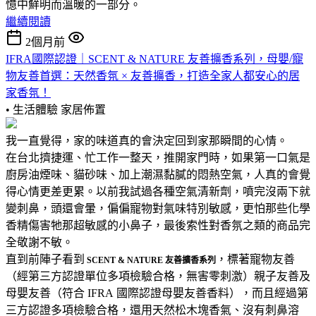
憶中鮮明而溫暖的一部分。
繼續閱讀
2個月前
IFRA國際認證｜SCENT & NATURE 友善擴香系列，母嬰/寵
物友善首選：天然香氛 × 友善擴香，打造全家人都安心的居
家香氛！
• 生活體驗
家居佈置
我一直覺得，家的味道真的會決定回到家那瞬間的心情。
在台北擠捷運、忙工作一整天，推開家門時，如果第一口氣是
廚房油煙味、貓砂味、加上潮濕黏膩的悶熱空氣，人真的會覺
得心情更差更累。以前我試過各種空氣清新劑，噴完沒兩下就
變刺鼻，頭還會暈，偏偏寵物對氣味特別敏感，更怕那些化學
香精傷害牠那超敏感的小鼻子，最後索性對香氛之類的商品完
全敬謝不敏。
直到前陣子看到
，標著寵物友善
SCENT & NATURE 友善擴香系列
（經第三方認證單位多項檢驗合格，無害零刺激）親子友善及
母嬰友善（符合 IFRA 國際認證母嬰友善香料），而且經過第
三方認證多項檢驗合格，還用天然松木塊香氣、沒有刺鼻溶