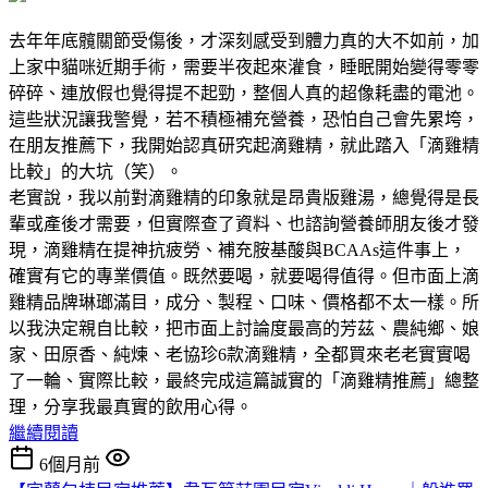
去年年底髖關節受傷後，才深刻感受到體力真的大不如前，加
上家中貓咪近期手術，需要半夜起來灌食，睡眠開始變得零零
碎碎、連放假也覺得提不起勁，整個人真的超像耗盡的電池。
這些狀況讓我警覺，若不積極補充營養，恐怕自己會先累垮，
在朋友推薦下，我開始認真研究起滴雞精，就此踏入「滴雞精
比較」的大坑（笑）。
老實說，我以前對滴雞精的印象就是昂貴版雞湯，總覺得是長
輩或產後才需要，但實際查了資料、也諮詢營養師朋友後才發
現，滴雞精在提神抗疲勞、補充胺基酸與BCAAs這件事上，
確實有它的專業價值。既然要喝，就要喝得值得。但市面上滴
雞精品牌琳瑯滿目，成分、製程、口味、價格都不太一樣。所
以我決定親自比較，把市面上討論度最高的芳茲、農純鄉、娘
家、田原香、純煉、老協珍6款滴雞精，全都買來老老實實喝
了一輪、實際比較，最終完成這篇誠實的「滴雞精推薦」總整
理，分享我最真實的飲用心得。
繼續閱讀
6個月前