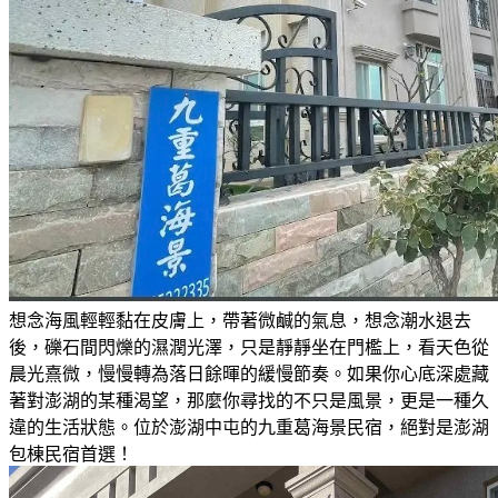
想念海風輕輕黏在皮膚上，帶著微鹹的氣息，想念潮水退去
後，礫石間閃爍的濕潤光澤，只是靜靜坐在門檻上，看天色從
晨光熹微，慢慢轉為落日餘暉的緩慢節奏。如果你心底深處藏
著對澎湖的某種渴望，那麼你尋找的不只是風景，更是一種久
違的生活狀態。位於澎湖中屯的九重葛海景民宿，絕對是澎湖
包棟民宿首選！