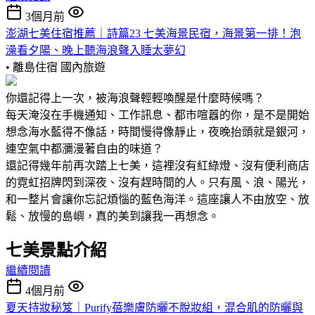
3個月前
澎湖七美住宿推薦｜詩篇23 七美海景民宿，海景第一排！泡
澡看夕陽、晚上聽海浪聲入睡太夢幻
• 離島住宿
國內旅遊
你還記得上一次，被海浪聲輕輕喚醒是什麼時候嗎？
每天淹沒在手機通知、工作訊息、都市喧囂的你，是不是開始
想念海水藍得不像話，時間慢得像靜止，夜晚抬頭就是銀河，
連空氣中都瀰漫著自由的味道？
還記得幾年前再次踏上七美，這裡沒有紅綠燈、沒有便利商店
的霓虹招牌閃到深夜、沒有趕時間的人。只有風、浪、陽光，
和一整片會讓你忘記煩惱的藍色海洋。這座讓人不由放空、放
鬆、放慢的島嶼，真的美到讓我一再想念。
七美景點介紹
繼續閱讀
4個月前
夏天持妝秘笈｜Purify蓓樂膚防曬不脫妝組，混合肌的防曬與