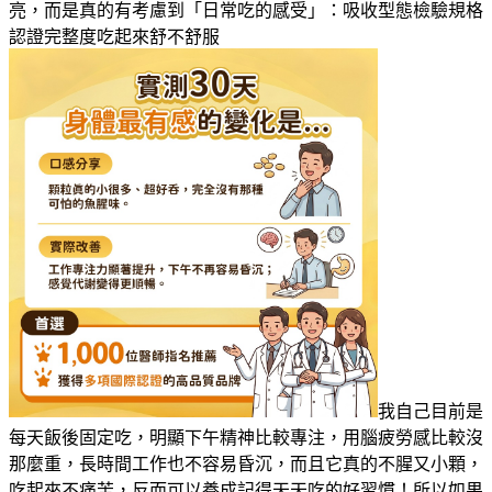
亮，而是真的有考慮到「日常吃的感受」：吸收型態檢驗規格
認證完整度吃起來舒不舒服
我自己目前是
每天飯後固定吃，明顯下午精神比較專注，用腦疲勞感比較沒
那麼重，長時間工作也不容易昏沉，而且它真的不腥又小顆，
吃起來不痛苦，反而可以養成記得天天吃的好習慣！所以如果