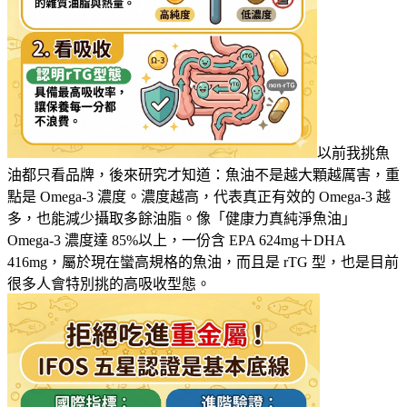
以前我挑魚
油都只看品牌，後來研究才知道：魚油不是越大顆越厲害，重
點是 Omega-3 濃度。濃度越高，代表真正有效的 Omega-3 越
多，也能減少攝取多餘油脂。像「健康力真純淨魚油」
Omega-3 濃度達 85%以上，一份含 EPA 624mg＋DHA
416mg，屬於現在蠻高規格的魚油，而且是 rTG 型，也是目前
很多人會特別挑的高吸收型態。