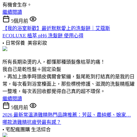
有機會生存。
繼續閱讀
5個月前
【我的浴室新歡】最近默默愛上的洗髮餅｜艾蔻斯
ECOLUXE 植萃 pH6 洗髮餅 使用心得
• 日常保養
美容彩妝
所有長期染燙的人，都懂那種頭髮像枯草的痛！
我自己是乾性髮＋固定染髮
，再加上換季時頭皮偶爾會緊繃，髮尾乾到打結真的是我的日
常，每次看到浴室檯面上，那些標榜修護、滋潤的洗髮精瓶罐
一整堆，每次丟回收都覺得自己真的超不環保。
繼續閱讀
5個月前
2026 最新常溫滴雞精熱門品牌推薦：芳茲、農純鄉、娘家…
哪款滴雞精抗疲勞最有感？
• 宅配瘋團購
生活綜合