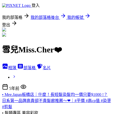
登入
我的部落格
我的部落格後台
我的帳號
登出
雪兒Miss.Cher❤️
相簿
部落格
名片
5年前
• Mee.Japan板橋店｜什麼！長短髮染髮均一價只要$1000 !？
日系第一品牌高貴卻不貴髮廊推薦～❤｜#平價 #高cp值 #染燙
#剪髮
• 髮類專區
美容彩妝