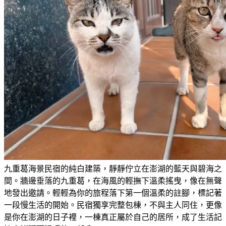
九重葛海景民宿的純白建築，靜靜佇立在澎湖的藍天與碧海之
間。牆邊垂落的九重葛，在海風的輕撫下溫柔搖曳，像在無聲
地發出邀請。輕輕為你的旅程落下第一個溫柔的註腳，標記著
一段慢生活的開始。民宿獨享完整包棟，不與主人同住，更像
是你在澎湖的日子裡，一棟真正屬於自己的居所，成了生活記