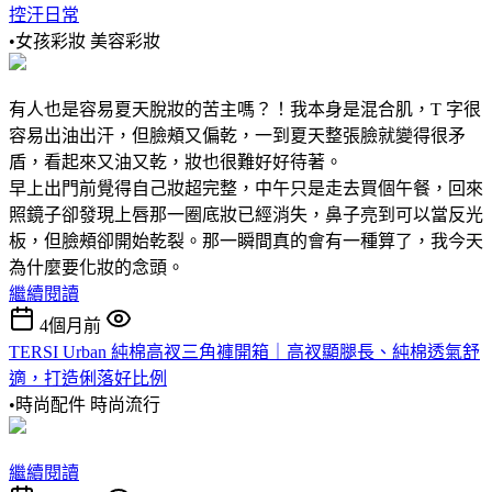
控汗日常
•女孩彩妝
美容彩妝
有人也是容易夏天脫妝的苦主嗎？！我本身是混合肌，T 字很
容易出油出汗，但臉頰又偏乾，一到夏天整張臉就變得很矛
盾，看起來又油又乾，妝也很難好好待著。
早上出門前覺得自己妝超完整，中午只是走去買個午餐，回來
照鏡子卻發現上唇那一圈底妝已經消失，鼻子亮到可以當反光
板，但臉頰卻開始乾裂。那一瞬間真的會有一種算了，我今天
為什麼要化妝的念頭。
繼續閱讀
4個月前
TERSI Urban 純棉高衩三角褲開箱｜高衩顯腿長、純棉透氣舒
適，打造俐落好比例
•時尚配件
時尚流行
繼續閱讀