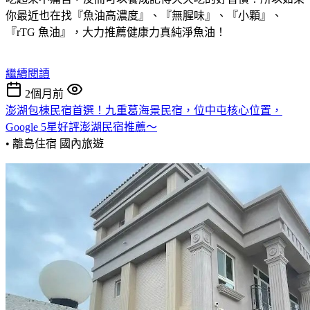
你最近也在找『魚油高濃度』、『無腥味』、『小顆』、
『rTG 魚油』，大力推薦健康力真純淨魚油！
繼續閱讀
2個月前
澎湖包棟民宿首選！九重葛海景民宿，位中屯核心位置，
Google 5星好評澎湖民宿推薦～
• 離島住宿
國內旅遊