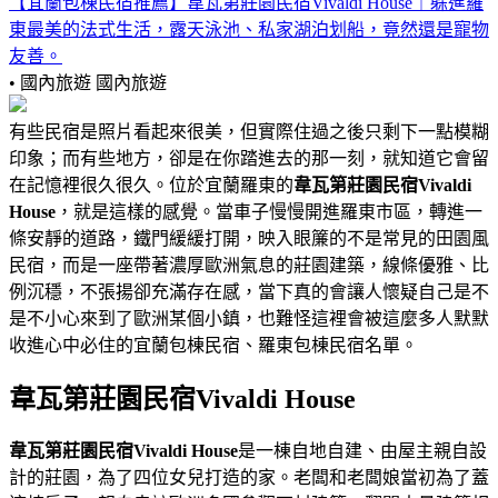
【宜蘭包棟民宿推薦】韋瓦第莊園民宿Vivaldi House｜躲進羅
東最美的法式生活，露天泳池、私家湖泊划船，竟然還是寵物
友善。
• 國內旅遊
國內旅遊
有些民宿是照片看起來很美，但實際住過之後只剩下一點模糊
印象；而有些地方，卻是在你踏進去的那一刻，就知道它會留
在記憶裡很久很久。位於宜蘭羅東的
韋瓦第莊園民宿Vivaldi
House
，就是這樣的感覺。當車子慢慢開進羅東市區，轉進一
條安靜的道路，鐵門緩緩打開，映入眼簾的不是常見的田園風
民宿，而是一座帶著濃厚歐洲氣息的莊園建築，線條優雅、比
例沉穩，不張揚卻充滿存在感，當下真的會讓人懷疑自己是不
是不小心來到了歐洲某個小鎮，也難怪這裡會被這麼多人默默
收進心中必住的宜蘭包棟民宿、羅東包棟民宿名單。
韋瓦第莊園民宿Vivaldi House
韋瓦第莊園民宿Vivaldi House
是一棟自地自建、由屋主親自設
計的莊園，為了四位女兒打造的家。老闆和老闆娘當初為了蓋