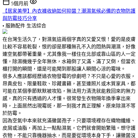
5個月前
【居家美學】內衣褲收納如何抑菌？潮濕氣候必備的衣物防護
與防霉技巧分享
• 服飾配件
生活綜合
在台灣生活久了，對濕氣這兩個字真的又愛又恨！愛的是皮膚
比較不容易乾裂，恨的卻是那種無孔不入的悶熱與潮濕，好像
連空氣都帶著重量。尤其像我一樣住在北部或靠山區的人一定
懂，除濕機幾乎全年無休，水箱倒了又滿、滿了又倒，但當衣
櫃打開的瞬間，還是可能聞到那股讓人瞬間心涼的霉味。
很多人應該都經歷過衣物發霉的慘劇吧？不只是心愛的衣服，
昂貴皮包、限量鞋款、珍藏書籍，甚至連照片或木質家具，都
可能在某個季節默默被攻陷，無法用力清洗就能救回來的無力
感，真的只有遇過的人才懂。很常發生衣物隔年換季拿出來
時，上面居然出現霉斑，那一刻我才真正理解，原來除濕不等
於防霉。
因為空氣中本來就充滿黴菌孢子，只要環境裡存在織物纖維、
皮屑或油脂，再加上一點點濕氣，它們就會開始繁殖。想守護
衣物，不能只靠機器抽水，而是要從環境本身下手，讓黴菌沒