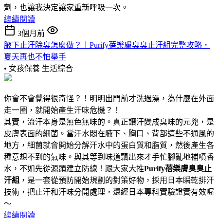
劑，也讓我決定讓家重新呼吸一次。
繼續閱讀
3個月前
腋下止汗除臭怎麼做？｜Purify蓓樂膚臭臭止汗組完整攻略，
夏天再也不怕舉手
• 女孩保養
生活綜合
你會不會覺得很奇怪？！明明出門前才洗過澡，為什麼在外面
走一圈，就開始產生汗味危機？！
其實，流汗本身是無色無味的。真正讓汗變成臭味的元兇，是
皮膚表面的細菌。當汗水悶在腋下、胸口、背部這些不通風的
地方，細菌就會開始分解汗水中的蛋白質和脂質，然後產生各
種意想不到的氣味。與其等到味道飄出來才手忙腳亂地補噴香
水，不如先從源頭建立防線！跟大家大推
Purify蓓樂膚臭臭止
汗組
，是一套從預防開始規劃的對策好物，採用日本瞬乾排汗
技術，把止汗和汗味分開處理，還經日本專科實驗證實有效喔
～
繼續閱讀