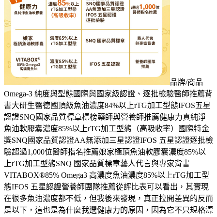
品牌/商品
Omega-3 純度與型態國際與國家級認證、逐批檢驗醫師推薦背
書大研生醫德國頂級魚油濃度84%以上rTG加工型態IFOS五星
認證SNQ國家品質標章標榜藥師與營養師推薦健康力真純淨
魚油軟膠囊濃度85%以上rTG加工型態（高吸收率）國際特金
獎SNQ國家品質認證AA無添加三星認證IFOS 五星認證逐批檢
驗超過1,000位醫師指名推薦娘家極頂魚油軟膠囊濃度85%以
上rTG加工型態SNQ 國家品質標章藝人代言與專家背書
VITABOX®85% Omega3 高濃度魚油濃度85%以上rTG加工型
態IFOS 五星認證營養師團隊推薦從評比表可以看出，其實現
在很多魚油濃度都不低，但我後來發現，真正拉開差異的反而
是以下，這也是為什麼我選健康力的原因，因為它不只規格漂