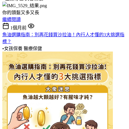
你的頭髮又多又長
繼續閱讀
1個月前
魚油選購指南：別再花錢買沙拉油！內行人才懂的3大挑選指
標？
•女孩保養
醫療保健