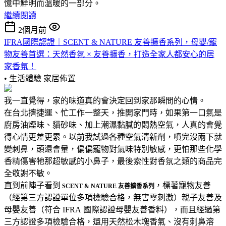
憶中鮮明而溫暖的一部分。
繼續閱讀
2個月前
IFRA國際認證｜SCENT & NATURE 友善擴香系列，母嬰/寵
物友善首選：天然香氛 × 友善擴香，打造全家人都安心的居
家香氛！
• 生活體驗
家居佈置
我一直覺得，家的味道真的會決定回到家那瞬間的心情。
在台北擠捷運、忙工作一整天，推開家門時，如果第一口氣是
廚房油煙味、貓砂味、加上潮濕黏膩的悶熱空氣，人真的會覺
得心情更差更累。以前我試過各種空氣清新劑，噴完沒兩下就
變刺鼻，頭還會暈，偏偏寵物對氣味特別敏感，更怕那些化學
香精傷害牠那超敏感的小鼻子，最後索性對香氛之類的商品完
全敬謝不敏。
直到前陣子看到
，標著寵物友善
SCENT & NATURE 友善擴香系列
（經第三方認證單位多項檢驗合格，無害零刺激）親子友善及
母嬰友善（符合 IFRA 國際認證母嬰友善香料），而且經過第
三方認證多項檢驗合格，還用天然松木塊香氣、沒有刺鼻溶