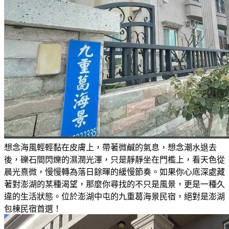
想念海風輕輕黏在皮膚上，帶著微鹹的氣息，想念潮水退去
後，礫石間閃爍的濕潤光澤，只是靜靜坐在門檻上，看天色從
晨光熹微，慢慢轉為落日餘暉的緩慢節奏。如果你心底深處藏
著對澎湖的某種渴望，那麼你尋找的不只是風景，更是一種久
違的生活狀態。位於澎湖中屯的九重葛海景民宿，絕對是澎湖
包棟民宿首選！