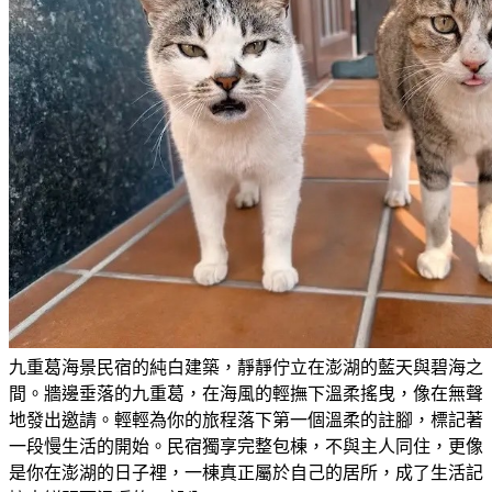
九重葛海景民宿的純白建築，靜靜佇立在澎湖的藍天與碧海之
間。牆邊垂落的九重葛，在海風的輕撫下溫柔搖曳，像在無聲
地發出邀請。輕輕為你的旅程落下第一個溫柔的註腳，標記著
一段慢生活的開始。民宿獨享完整包棟，不與主人同住，更像
是你在澎湖的日子裡，一棟真正屬於自己的居所，成了生活記