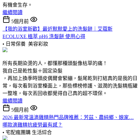
有機會生存。
繼續閱讀
5個月前
【我的浴室新歡】最近默默愛上的洗髮餅｜艾蔻斯
ECOLUXE 植萃 pH6 洗髮餅 使用心得
• 日常保養
美容彩妝
所有長期染燙的人，都懂那種頭髮像枯草的痛！
我自己是乾性髮＋固定染髮
，再加上換季時頭皮偶爾會緊繃，髮尾乾到打結真的是我的日
常，每次看到浴室檯面上，那些標榜修護、滋潤的洗髮精瓶罐
一整堆，每次丟回收都覺得自己真的超不環保。
繼續閱讀
5個月前
2026 最新常溫滴雞精熱門品牌推薦：芳茲、農純鄉、娘家…
哪款滴雞精抗疲勞最有感？
• 宅配瘋團購
生活綜合