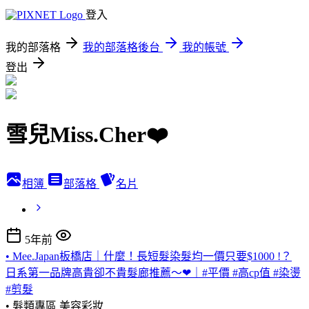
登入
我的部落格
我的部落格後台
我的帳號
登出
雪兒Miss.Cher❤️
相簿
部落格
名片
5年前
• Mee.Japan板橋店｜什麼！長短髮染髮均一價只要$1000 !？
日系第一品牌高貴卻不貴髮廊推薦～❤｜#平價 #高cp值 #染燙
#剪髮
• 髮類專區
美容彩妝