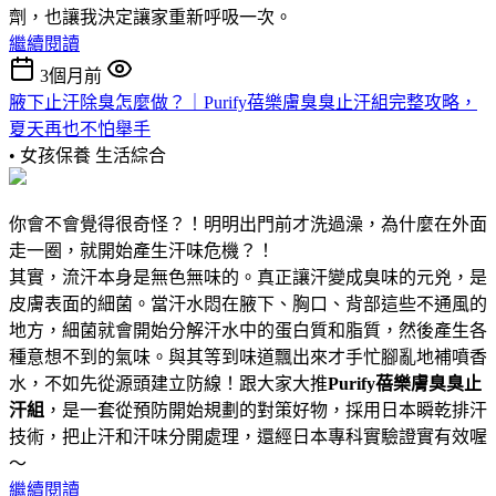
劑，也讓我決定讓家重新呼吸一次。
繼續閱讀
3個月前
腋下止汗除臭怎麼做？｜Purify蓓樂膚臭臭止汗組完整攻略，
夏天再也不怕舉手
• 女孩保養
生活綜合
你會不會覺得很奇怪？！明明出門前才洗過澡，為什麼在外面
走一圈，就開始產生汗味危機？！
其實，流汗本身是無色無味的。真正讓汗變成臭味的元兇，是
皮膚表面的細菌。當汗水悶在腋下、胸口、背部這些不通風的
地方，細菌就會開始分解汗水中的蛋白質和脂質，然後產生各
種意想不到的氣味。與其等到味道飄出來才手忙腳亂地補噴香
水，不如先從源頭建立防線！跟大家大推
Purify蓓樂膚臭臭止
汗組
，是一套從預防開始規劃的對策好物，採用日本瞬乾排汗
技術，把止汗和汗味分開處理，還經日本專科實驗證實有效喔
～
繼續閱讀