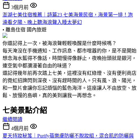
3個月前
澎湖七美住宿推薦｜詩篇23 七美海景民宿，海景第一排！泡
澡看夕陽、晚上聽海浪聲入睡太夢幻
• 離島住宿
國內旅遊
你還記得上一次，被海浪聲輕輕喚醒是什麼時候嗎？
每天淹沒在手機通知、工作訊息、都市喧囂的你，是不是開始
想念海水藍得不像話，時間慢得像靜止，夜晚抬頭就是銀河，
連空氣中都瀰漫著自由的味道？
還記得幾年前再次踏上七美，這裡沒有紅綠燈、沒有便利商店
的霓虹招牌閃到深夜、沒有趕時間的人。只有風、浪、陽光，
和一整片會讓你忘記煩惱的藍色海洋。這座讓人不由放空、放
鬆、放慢的島嶼，真的美到讓我一再想念。
七美景點介紹
繼續閱讀
4個月前
夏天持妝秘笈｜Purify蓓樂膚防曬不脫妝組，混合肌的防曬與