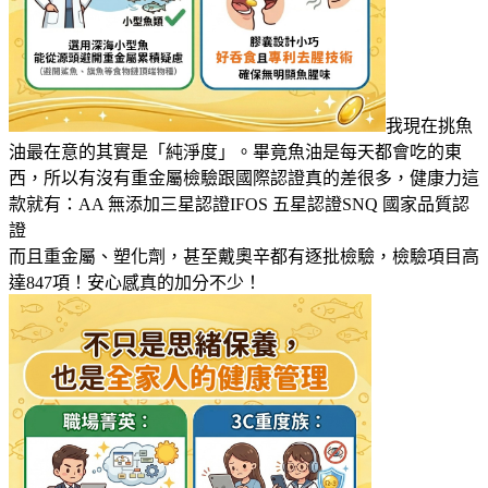
我現在挑魚
油最在意的其實是「純淨度」。畢竟魚油是每天都會吃的東
西，所以有沒有重金屬檢驗跟國際認證真的差很多，健康力這
款就有：AA 無添加三星認證IFOS 五星認證SNQ 國家品質認
證
而且重金屬、塑化劑，甚至戴奧辛都有逐批檢驗，檢驗項目高
達847項！安心感真的加分不少！