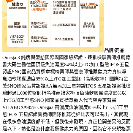
品牌/商品
Omega-3 純度與型態國際與國家級認證、逐批檢驗醫師推薦背
書大研生醫德國頂級魚油濃度84%以上rTG加工型態IFOS五星
認證SNQ國家品質標章標榜藥師與營養師推薦健康力真純淨
魚油軟膠囊濃度85%以上rTG加工型態（高吸收率）國際特金
獎SNQ國家品質認證AA無添加三星認證IFOS 五星認證逐批檢
驗超過1,000位醫師指名推薦娘家極頂魚油軟膠囊濃度85%以
上rTG加工型態SNQ 國家品質標章藝人代言與專家背書
VITABOX®85% Omega3 高濃度魚油濃度85%以上rTG加工型
態IFOS 五星認證營養師團隊推薦從評比表可以看出，其實現
在很多魚油濃度都不低，但我後來發現，真正拉開差異的反而
是以下，這也是為什麼我選健康力的原因，因為它不只規格漂