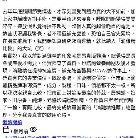
去年年底髖關節受傷後，才深刻感受到體力真的大不如前，加
上家中貓咪近期手術，需要半夜起來灌食，睡眠開始變得零零
碎碎、連放假也覺得提不起勁，整個人真的超像耗盡的電池。
這些狀況讓我警覺，若不積極補充營養，恐怕自己會先累垮，
在朋友推薦下，我開始認真研究起滴雞精，就此踏入「滴雞精
比較」的大坑（笑）。
老實說，我以前對滴雞精的印象就是昂貴版雞湯，總覺得是長
輩或產後才需要，但實際查了資料、也諮詢營養師朋友後才發
現，滴雞精在提神抗疲勞、補充胺基酸與BCAAs這件事上，
確實有它的專業價值。既然要喝，就要喝得值得。但市面上滴
雞精品牌琳瑯滿目，成分、製程、口味、價格都不太一樣。所
以我決定親自比較，把市面上討論度最高的芳茲、農純鄉、娘
家、田原香、純煉、老協珍6款滴雞精，全都買來老老實實喝
了一輪、實際比較，最終完成這篇誠實的「滴雞精推薦」總整
理，分享我最真實的飲用心得。
繼續閱讀
6個月前