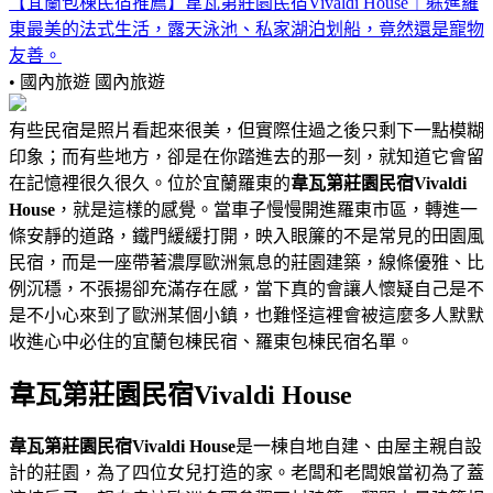
【宜蘭包棟民宿推薦】韋瓦第莊園民宿Vivaldi House｜躲進羅
東最美的法式生活，露天泳池、私家湖泊划船，竟然還是寵物
友善。
• 國內旅遊
國內旅遊
有些民宿是照片看起來很美，但實際住過之後只剩下一點模糊
印象；而有些地方，卻是在你踏進去的那一刻，就知道它會留
在記憶裡很久很久。位於宜蘭羅東的
韋瓦第莊園民宿Vivaldi
House
，就是這樣的感覺。當車子慢慢開進羅東市區，轉進一
條安靜的道路，鐵門緩緩打開，映入眼簾的不是常見的田園風
民宿，而是一座帶著濃厚歐洲氣息的莊園建築，線條優雅、比
例沉穩，不張揚卻充滿存在感，當下真的會讓人懷疑自己是不
是不小心來到了歐洲某個小鎮，也難怪這裡會被這麼多人默默
收進心中必住的宜蘭包棟民宿、羅東包棟民宿名單。
韋瓦第莊園民宿Vivaldi House
韋瓦第莊園民宿Vivaldi House
是一棟自地自建、由屋主親自設
計的莊園，為了四位女兒打造的家。老闆和老闆娘當初為了蓋