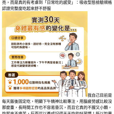
亮，而是真的有考慮到「日常吃的感受」：吸收型態檢驗規格
認證完整度吃起來舒不舒服
我自己目前是
每天飯後固定吃，明顯下午精神比較專注，用腦疲勞感比較沒
那麼重，長時間工作也不容易昏沉，而且它真的不腥又小顆，
吃起來不痛苦，反而可以養成記得天天吃的好習慣！所以如果