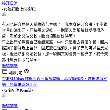
控汗日常
•女孩彩妝
美容彩妝
有人也是容易夏天脫妝的苦主嗎？！我本身是混合肌，T 字很
容易出油出汗，但臉頰又偏乾，一到夏天整張臉就變得很矛
盾，看起來又油又乾，妝也很難好好待著。
早上出門前覺得自己妝超完整，中午只是走去買個午餐，回來
照鏡子卻發現上唇那一圈底妝已經消失，鼻子亮到可以當反光
板，但臉頰卻開始乾裂。那一瞬間真的會有一種算了，我今天
為什麼要化妝的念頭。
繼續閱讀
4個月前
TERSI Urban 純棉高衩三角褲開箱｜高衩顯腿長、純棉透氣舒
適，打造俐落好比例
•時尚配件
時尚流行
繼續閱讀