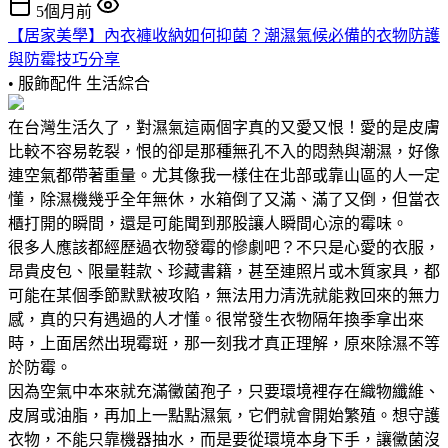
5個月前
【居家美學】內衣褲收納如何抑菌？潮濕氣候必備的衣物防護
與防霉技巧分享
• 服飾配件
生活綜合
在台灣生活久了，對濕氣這兩個字真的又愛又恨！愛的是皮膚
比較不容易乾裂，恨的卻是那種無孔不入的悶熱與潮濕，好像
連空氣都帶著重量。尤其像我一樣住在北部或靠山區的人一定
懂，除濕機幾乎全年無休，水箱倒了又滿、滿了又倒，但當衣
櫃打開的瞬間，還是可能聞到那股讓人瞬間心涼的霉味。
很多人應該都經歷過衣物發霉的慘劇吧？不只是心愛的衣服，
昂貴皮包、限量鞋款、珍藏書籍，甚至連照片或木質家具，都
可能在某個季節默默被攻陷，無法用力清洗就能救回來的無力
感，真的只有遇過的人才懂。很常發生衣物隔年換季拿出來
時，上面居然出現霉斑，那一刻我才真正理解，原來除濕不等
於防霉。
因為空氣中本來就充滿黴菌孢子，只要環境裡存在織物纖維、
皮屑或油脂，再加上一點點濕氣，它們就會開始繁殖。想守護
衣物，不能只靠機器抽水，而是要從環境本身下手，讓黴菌沒