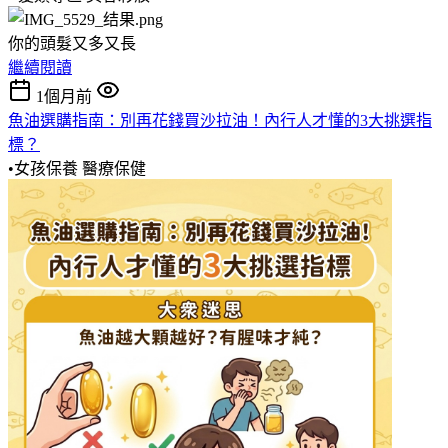
你的頭髮又多又長
繼續閱讀
1個月前
魚油選購指南：別再花錢買沙拉油！內行人才懂的3大挑選指
標？
•女孩保養
醫療保健