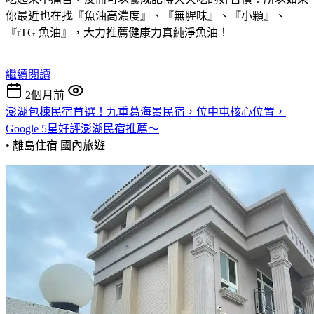
你最近也在找『魚油高濃度』、『無腥味』、『小顆』、
『rTG 魚油』，大力推薦健康力真純淨魚油！
繼續閱讀
2個月前
澎湖包棟民宿首選！九重葛海景民宿，位中屯核心位置，
Google 5星好評澎湖民宿推薦～
• 離島住宿
國內旅遊