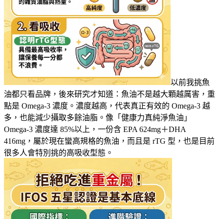
以前我挑魚
油都只看品牌，後來研究才知道：魚油不是越大顆越厲害，重
點是 Omega-3 濃度。濃度越高，代表真正有效的 Omega-3 越
多，也能減少攝取多餘油脂。像「健康力真純淨魚油」
Omega-3 濃度達 85%以上，一份含 EPA 624mg＋DHA
416mg，屬於現在蠻高規格的魚油，而且是 rTG 型，也是目前
很多人會特別挑的高吸收型態。