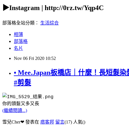
▶Instagram | http://0rz.tw/Yqp4C
部落格全站分類：
生活綜合
相簿
部落格
名片
Nov
06
Fri
2020
10:52
• Mee.Japan板橋店｜什麼！長短髮
#剪髮
你的頭髮又多又長
(繼續閱讀...)
雪兒Cher❤ 發表在
痞客邦
留言
(17)
人氣(
)