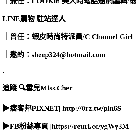
｜兼任：LOOKin 美人時髦話題網編輯/
LINE購物 駐站達人
｜曾任：蝦皮時尚特派員/C Channel Girl
｜邀約：sheep324@hotmail.com
.
追蹤 🔍雪兒Miss.Cher
▶痞客邦PIXNET| http://0rz.tw/pln6S
▶FB粉絲專頁 |https://reurl.cc/ygWy3M