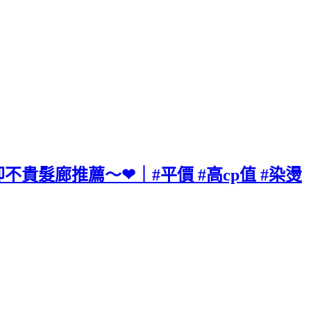
貴卻不貴髮廊推薦～❤｜#平價 #高cp值 #染燙