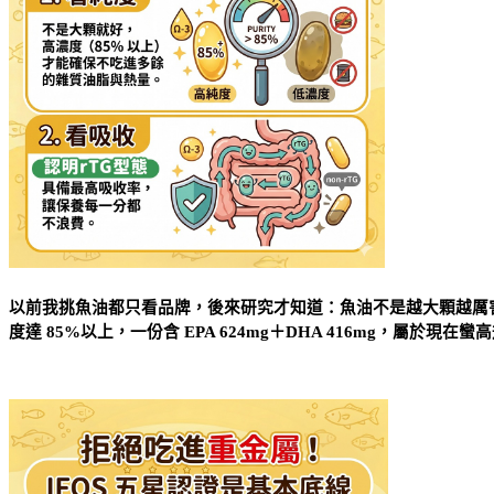
以前我挑魚油都只看品牌，後來研究才知道：魚油不是越大顆越厲害，重點
度達 85%以上，一份含 EPA 624mg＋DHA 416mg，屬於