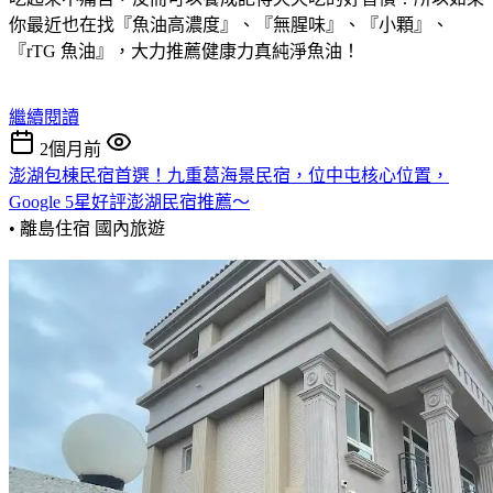
你最近也在找『魚油高濃度』、『無腥味』、『小顆』、
『rTG 魚油』，大力推薦健康力真純淨魚油！
繼續閱讀
2個月前
澎湖包棟民宿首選！九重葛海景民宿，位中屯核心位置，
Google 5星好評澎湖民宿推薦～
• 離島住宿
國內旅遊