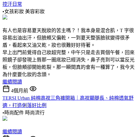
控汗日常
•女孩彩妝
美容彩妝
有人也是容易夏天脫妝的苦主嗎？！我本身是混合肌，T 字很
容易出油出汗，但臉頰又偏乾，一到夏天整張臉就變得很矛
盾，看起來又油又乾，妝也很難好好待著。
早上出門前覺得自己妝超完整，中午只是走去買個午餐，回來
照鏡子卻發現上唇那一圈底妝已經消失，鼻子亮到可以當反光
板，但臉頰卻開始乾裂。那一瞬間真的會有一種算了，我今天
為什麼要化妝的念頭。
繼續閱讀
4個月前
TERSI Urban 純棉高衩三角褲開箱｜高衩顯腿長、純棉透氣舒
適，打造俐落好比例
•時尚配件
時尚流行
繼續閱讀