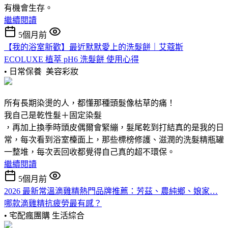
有機會生存。
繼續閱讀
5個月前
【我的浴室新歡】最近默默愛上的洗髮餅｜艾蔻斯
ECOLUXE 植萃 pH6 洗髮餅 使用心得
• 日常保養
美容彩妝
所有長期染燙的人，都懂那種頭髮像枯草的痛！
我自己是乾性髮＋固定染髮
，再加上換季時頭皮偶爾會緊繃，髮尾乾到打結真的是我的日
常，每次看到浴室檯面上，那些標榜修護、滋潤的洗髮精瓶罐
一整堆，每次丟回收都覺得自己真的超不環保。
繼續閱讀
5個月前
2026 最新常溫滴雞精熱門品牌推薦：芳茲、農純鄉、娘家…
哪款滴雞精抗疲勞最有感？
• 宅配瘋團購
生活綜合