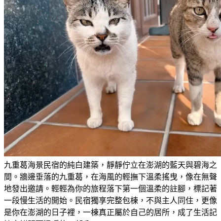
九重葛海景民宿的純白建築，靜靜佇立在澎湖的藍天與碧海之
間。牆邊垂落的九重葛，在海風的輕撫下溫柔搖曳，像在無聲
地發出邀請。輕輕為你的旅程落下第一個溫柔的註腳，標記著
一段慢生活的開始。民宿獨享完整包棟，不與主人同住，更像
是你在澎湖的日子裡，一棟真正屬於自己的居所，成了生活記