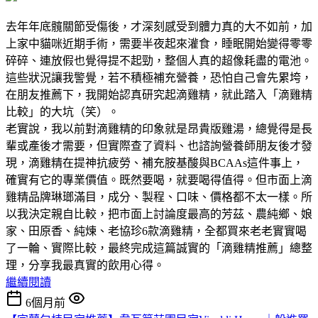
去年年底髖關節受傷後，才深刻感受到體力真的大不如前，加
上家中貓咪近期手術，需要半夜起來灌食，睡眠開始變得零零
碎碎、連放假也覺得提不起勁，整個人真的超像耗盡的電池。
這些狀況讓我警覺，若不積極補充營養，恐怕自己會先累垮，
在朋友推薦下，我開始認真研究起滴雞精，就此踏入「滴雞精
比較」的大坑（笑）。
老實說，我以前對滴雞精的印象就是昂貴版雞湯，總覺得是長
輩或產後才需要，但實際查了資料、也諮詢營養師朋友後才發
現，滴雞精在提神抗疲勞、補充胺基酸與BCAAs這件事上，
確實有它的專業價值。既然要喝，就要喝得值得。但市面上滴
雞精品牌琳瑯滿目，成分、製程、口味、價格都不太一樣。所
以我決定親自比較，把市面上討論度最高的芳茲、農純鄉、娘
家、田原香、純煉、老協珍6款滴雞精，全都買來老老實實喝
了一輪、實際比較，最終完成這篇誠實的「滴雞精推薦」總整
理，分享我最真實的飲用心得。
繼續閱讀
6個月前