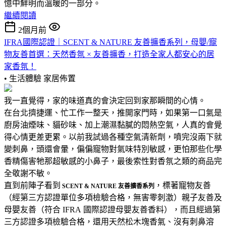
憶中鮮明而溫暖的一部分。
繼續閱讀
2個月前
IFRA國際認證｜SCENT & NATURE 友善擴香系列，母嬰/寵
物友善首選：天然香氛 × 友善擴香，打造全家人都安心的居
家香氛！
• 生活體驗
家居佈置
我一直覺得，家的味道真的會決定回到家那瞬間的心情。
在台北擠捷運、忙工作一整天，推開家門時，如果第一口氣是
廚房油煙味、貓砂味、加上潮濕黏膩的悶熱空氣，人真的會覺
得心情更差更累。以前我試過各種空氣清新劑，噴完沒兩下就
變刺鼻，頭還會暈，偏偏寵物對氣味特別敏感，更怕那些化學
香精傷害牠那超敏感的小鼻子，最後索性對香氛之類的商品完
全敬謝不敏。
直到前陣子看到
，標著寵物友善
SCENT & NATURE 友善擴香系列
（經第三方認證單位多項檢驗合格，無害零刺激）親子友善及
母嬰友善（符合 IFRA 國際認證母嬰友善香料），而且經過第
三方認證多項檢驗合格，還用天然松木塊香氣、沒有刺鼻溶