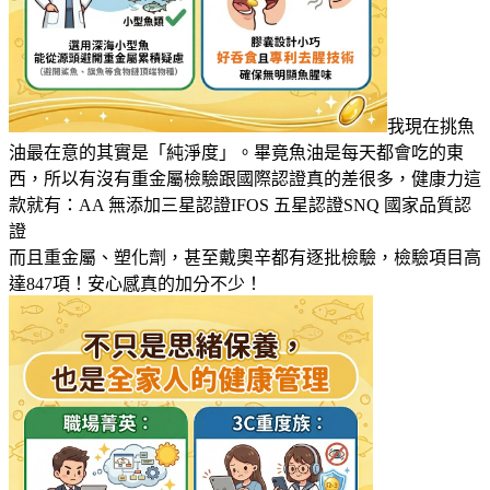
我現在挑魚
油最在意的其實是「純淨度」。畢竟魚油是每天都會吃的東
西，所以有沒有重金屬檢驗跟國際認證真的差很多，健康力這
款就有：AA 無添加三星認證IFOS 五星認證SNQ 國家品質認
證
而且重金屬、塑化劑，甚至戴奧辛都有逐批檢驗，檢驗項目高
達847項！安心感真的加分不少！