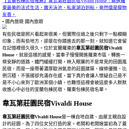
【宜蘭包棟民宿推薦】韋瓦第莊園民宿Vivaldi House｜躲進羅
東最美的法式生活，露天泳池、私家湖泊划船，竟然還是寵物
友善。
• 國內旅遊
國內旅遊
有些民宿是照片看起來很美，但實際住過之後只剩下一點模糊
印象；而有些地方，卻是在你踏進去的那一刻，就知道它會留
在記憶裡很久很久。位於宜蘭羅東的
韋瓦第莊園民宿Vivaldi
House
，就是這樣的感覺。當車子慢慢開進羅東市區，轉進一
條安靜的道路，鐵門緩緩打開，映入眼簾的不是常見的田園風
民宿，而是一座帶著濃厚歐洲氣息的莊園建築，線條優雅、比
例沉穩，不張揚卻充滿存在感，當下真的會讓人懷疑自己是不
是不小心來到了歐洲某個小鎮，也難怪這裡會被這麼多人默默
收進心中必住的宜蘭包棟民宿、羅東包棟民宿名單。
韋瓦第莊園民宿Vivaldi House
韋瓦第莊園民宿Vivaldi House
是一棟自地自建、由屋主親自設
計的莊園，為了四位女兒打造的家。老闆和老闆娘當初為了蓋