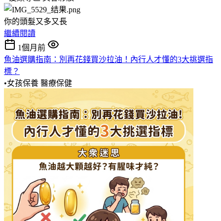
你的頭髮又多又長
繼續閱讀
1個月前
魚油選購指南：別再花錢買沙拉油！內行人才懂的3大挑選指
標？
•女孩保養
醫療保健