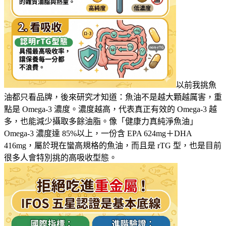
以前我挑魚
油都只看品牌，後來研究才知道：魚油不是越大顆越厲害，重
點是 Omega-3 濃度。濃度越高，代表真正有效的 Omega-3 越
多，也能減少攝取多餘油脂。像「健康力真純淨魚油」
Omega-3 濃度達 85%以上，一份含 EPA 624mg＋DHA
416mg，屬於現在蠻高規格的魚油，而且是 rTG 型，也是目前
很多人會特別挑的高吸收型態。