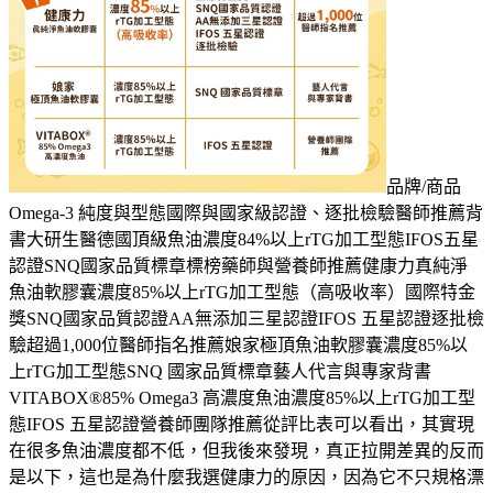
品牌/商品
Omega-3 純度與型態國際與國家級認證、逐批檢驗醫師推薦背
書大研生醫德國頂級魚油濃度84%以上rTG加工型態IFOS五星
認證SNQ國家品質標章標榜藥師與營養師推薦健康力真純淨
魚油軟膠囊濃度85%以上rTG加工型態（高吸收率）國際特金
獎SNQ國家品質認證AA無添加三星認證IFOS 五星認證逐批檢
驗超過1,000位醫師指名推薦娘家極頂魚油軟膠囊濃度85%以
上rTG加工型態SNQ 國家品質標章藝人代言與專家背書
VITABOX®85% Omega3 高濃度魚油濃度85%以上rTG加工型
態IFOS 五星認證營養師團隊推薦從評比表可以看出，其實現
在很多魚油濃度都不低，但我後來發現，真正拉開差異的反而
是以下，這也是為什麼我選健康力的原因，因為它不只規格漂