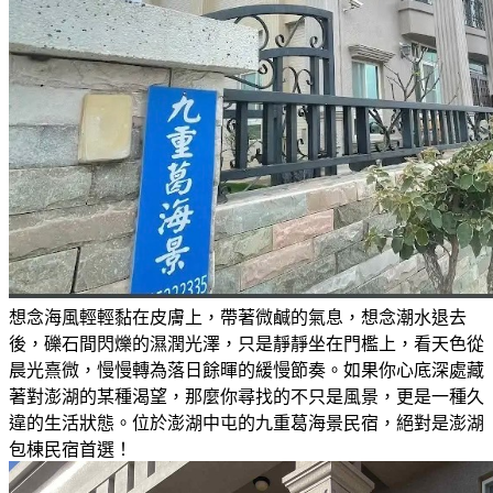
想念海風輕輕黏在皮膚上，帶著微鹹的氣息，想念潮水退去
後，礫石間閃爍的濕潤光澤，只是靜靜坐在門檻上，看天色從
晨光熹微，慢慢轉為落日餘暉的緩慢節奏。如果你心底深處藏
著對澎湖的某種渴望，那麼你尋找的不只是風景，更是一種久
違的生活狀態。位於澎湖中屯的九重葛海景民宿，絕對是澎湖
包棟民宿首選！