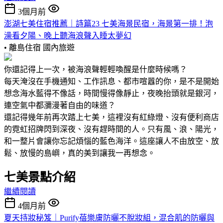
3個月前
澎湖七美住宿推薦｜詩篇23 七美海景民宿，海景第一排！泡
澡看夕陽、晚上聽海浪聲入睡太夢幻
• 離島住宿
國內旅遊
你還記得上一次，被海浪聲輕輕喚醒是什麼時候嗎？
每天淹沒在手機通知、工作訊息、都市喧囂的你，是不是開始
想念海水藍得不像話，時間慢得像靜止，夜晚抬頭就是銀河，
連空氣中都瀰漫著自由的味道？
還記得幾年前再次踏上七美，這裡沒有紅綠燈、沒有便利商店
的霓虹招牌閃到深夜、沒有趕時間的人。只有風、浪、陽光，
和一整片會讓你忘記煩惱的藍色海洋。這座讓人不由放空、放
鬆、放慢的島嶼，真的美到讓我一再想念。
七美景點介紹
繼續閱讀
4個月前
夏天持妝秘笈｜Purify蓓樂膚防曬不脫妝組，混合肌的防曬與