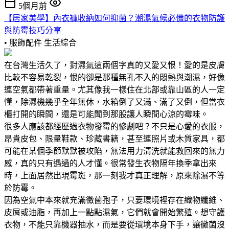
5個月前
【居家美學】內衣褲收納如何抑菌？潮濕氣候必備的衣物防護
與防霉技巧分享
• 服飾配件
生活綜合
在台灣生活久了，對濕氣這兩個字真的又愛又恨！愛的是皮膚
比較不容易乾裂，恨的卻是那種無孔不入的悶熱與潮濕，好像
連空氣都帶著重量。尤其像我一樣住在北部或靠山區的人一定
懂，除濕機幾乎全年無休，水箱倒了又滿、滿了又倒，但當衣
櫃打開的瞬間，還是可能聞到那股讓人瞬間心涼的霉味。
很多人應該都經歷過衣物發霉的慘劇吧？不只是心愛的衣服，
昂貴皮包、限量鞋款、珍藏書籍，甚至連照片或木質家具，都
可能在某個季節默默被攻陷，無法用力清洗就能救回來的無力
感，真的只有遇過的人才懂。很常發生衣物隔年換季拿出來
時，上面居然出現霉斑，那一刻我才真正理解，原來除濕不等
於防霉。
因為空氣中本來就充滿黴菌孢子，只要環境裡存在織物纖維、
皮屑或油脂，再加上一點點濕氣，它們就會開始繁殖。想守護
衣物，不能只靠機器抽水，而是要從環境本身下手，讓黴菌沒