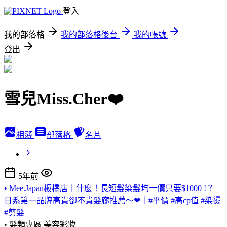
登入
我的部落格
我的部落格後台
我的帳號
登出
雪兒Miss.Cher❤️
相簿
部落格
名片
5年前
• Mee.Japan板橋店｜什麼！長短髮染髮均一價只要$1000 !？
日系第一品牌高貴卻不貴髮廊推薦～❤｜#平價 #高cp值 #染燙
#剪髮
• 髮類專區
美容彩妝