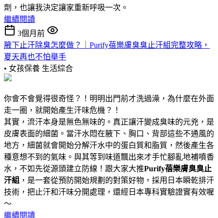
劑，也讓我決定讓家重新呼吸一次。
繼續閱讀
3個月前
腋下止汗除臭怎麼做？｜Purify蓓樂膚臭臭止汗組完整攻略，
夏天再也不怕舉手
• 女孩保養
生活綜合
你會不會覺得很奇怪？！明明出門前才洗過澡，為什麼在外面
走一圈，就開始產生汗味危機？！
其實，流汗本身是無色無味的。真正讓汗變成臭味的元兇，是
皮膚表面的細菌。當汗水悶在腋下、胸口、背部這些不通風的
地方，細菌就會開始分解汗水中的蛋白質和脂質，然後產生各
種意想不到的氣味。與其等到味道飄出來才手忙腳亂地補噴香
水，不如先從源頭建立防線！跟大家大推
Purify蓓樂膚臭臭止
汗組
，是一套從預防開始規劃的對策好物，採用日本瞬乾排汗
技術，把止汗和汗味分開處理，還經日本專科實驗證實有效喔
～
繼續閱讀