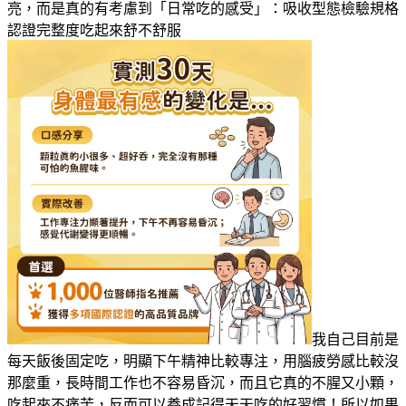
亮，而是真的有考慮到「日常吃的感受」：吸收型態檢驗規格
認證完整度吃起來舒不舒服
我自己目前是
每天飯後固定吃，明顯下午精神比較專注，用腦疲勞感比較沒
那麼重，長時間工作也不容易昏沉，而且它真的不腥又小顆，
吃起來不痛苦，反而可以養成記得天天吃的好習慣！所以如果