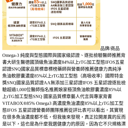
品牌/商品
Omega-3 純度與型態國際與國家級認證、逐批檢驗醫師推薦背
書大研生醫德國頂級魚油濃度84%以上rTG加工型態IFOS五星
認證SNQ國家品質標章標榜藥師與營養師推薦健康力真純淨
魚油軟膠囊濃度85%以上rTG加工型態（高吸收率）國際特金
獎SNQ國家品質認證AA無添加三星認證IFOS 五星認證逐批檢
驗超過1,000位醫師指名推薦娘家極頂魚油軟膠囊濃度85%以
上rTG加工型態SNQ 國家品質標章藝人代言與專家背書
VITABOX®85% Omega3 高濃度魚油濃度85%以上rTG加工型
態IFOS 五星認證營養師團隊推薦從評比表可以看出，其實現
在很多魚油濃度都不低，但我後來發現，真正拉開差異的反而
是以下，這也是為什麼我選健康力的原因，因為它不只規格漂