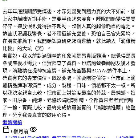
去年年底髖關節受傷後，才深刻感受到體力真的大不如前，加
上家中貓咪近期手術，需要半夜起來灌食，睡眠開始變得零零
碎碎、連放假也覺得提不起勁，整個人真的超像耗盡的電池。
這些狀況讓我警覺，若不積極補充營養，恐怕自己會先累垮，
在朋友推薦下，我開始認真研究起滴雞精，就此踏入「滴雞精
比較」的大坑（笑）。
老實說，我以前對滴雞精的印象就是昂貴版雞湯，總覺得是長
輩或產後才需要，但實際查了資料、也諮詢營養師朋友後才發
現，滴雞精在提神抗疲勞、補充胺基酸與BCAAs這件事上，
確實有它的專業價值。既然要喝，就要喝得值得。但市面上滴
雞精品牌琳瑯滿目，成分、製程、口味、價格都不太一樣。所
以我決定親自比較，把市面上討論度最高的芳茲、農純鄉、娘
家、田原香、純煉、老協珍6款滴雞精，全都買來老老實實喝
了一輪、實際比較，最終完成這篇誠實的「滴雞精推薦」總整
理，分享我最真實的飲用心得。
繼續閱讀
6個月前