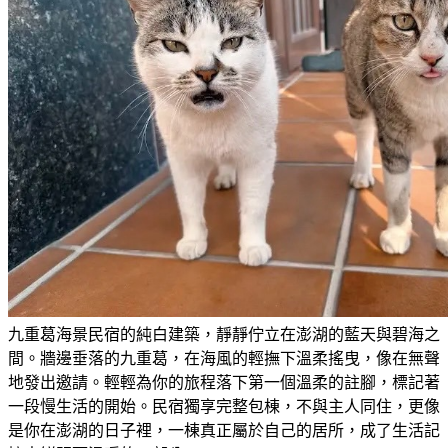
九重葛海景民宿的純白建築，靜靜佇立在澎湖的藍天與碧海之
間。牆邊垂落的九重葛，在海風的輕撫下溫柔搖曳，像在無聲
地發出邀請。輕輕為你的旅程落下第一個溫柔的註腳，標記著
一段慢生活的開始。民宿獨享完整包棟，不與主人同住，更像
是你在澎湖的日子裡，一棟真正屬於自己的居所，成了生活記