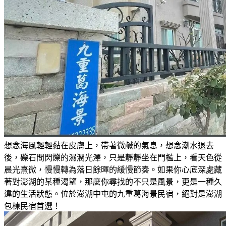
想念海風輕輕黏在皮膚上，帶著微鹹的氣息，想念潮水退去
後，礫石間閃爍的濕潤光澤，只是靜靜坐在門檻上，看天色從
晨光熹微，慢慢轉為落日餘暉的緩慢節奏。如果你心底深處藏
著對澎湖的某種渴望，那麼你尋找的不只是風景，更是一種久
違的生活狀態。位於澎湖中屯的九重葛海景民宿，絕對是澎湖
包棟民宿首選！