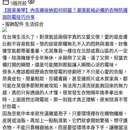
5個月前
【居家美學】內衣褲收納如何抑菌？潮濕氣候必備的衣物防護
與防霉技巧分享
• 服飾配件
生活綜合
在台灣生活久了，對濕氣這兩個字真的又愛又恨！愛的是皮膚
比較不容易乾裂，恨的卻是那種無孔不入的悶熱與潮濕，好像
連空氣都帶著重量。尤其像我一樣住在北部或靠山區的人一定
懂，除濕機幾乎全年無休，水箱倒了又滿、滿了又倒，但當衣
櫃打開的瞬間，還是可能聞到那股讓人瞬間心涼的霉味。
很多人應該都經歷過衣物發霉的慘劇吧？不只是心愛的衣服，
昂貴皮包、限量鞋款、珍藏書籍，甚至連照片或木質家具，都
可能在某個季節默默被攻陷，無法用力清洗就能救回來的無力
感，真的只有遇過的人才懂。很常發生衣物隔年換季拿出來
時，上面居然出現霉斑，那一刻我才真正理解，原來除濕不等
於防霉。
因為空氣中本來就充滿黴菌孢子，只要環境裡存在織物纖維、
皮屑或油脂，再加上一點點濕氣，它們就會開始繁殖。想守護
衣物，不能只靠機器抽水，而是要從環境本身下手，讓黴菌沒