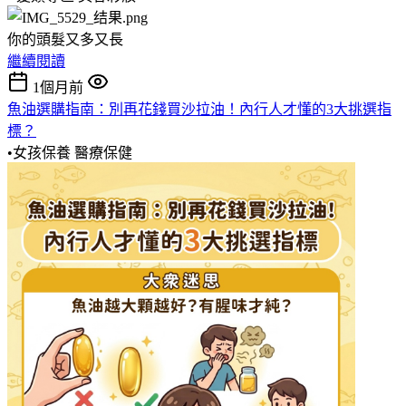
你的頭髮又多又長
繼續閱讀
1個月前
魚油選購指南：別再花錢買沙拉油！內行人才懂的3大挑選指
標？
•女孩保養
醫療保健