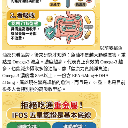
以前我挑魚
油都只看品牌，後來研究才知道：魚油不是越大顆越厲害，重
點是 Omega-3 濃度。濃度越高，代表真正有效的 Omega-3 越
多，也能減少攝取多餘油脂。像「健康力真純淨魚油」
Omega-3 濃度達 85%以上，一份含 EPA 624mg＋DHA
416mg，屬於現在蠻高規格的魚油，而且是 rTG 型，也是目前
很多人會特別挑的高吸收型態。