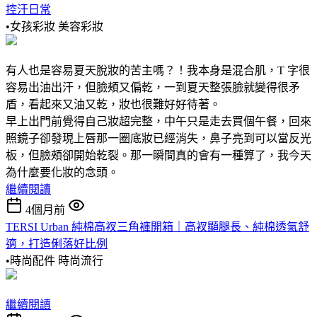
控汗日常
•女孩彩妝
美容彩妝
有人也是容易夏天脫妝的苦主嗎？！我本身是混合肌，T 字很
容易出油出汗，但臉頰又偏乾，一到夏天整張臉就變得很矛
盾，看起來又油又乾，妝也很難好好待著。
早上出門前覺得自己妝超完整，中午只是走去買個午餐，回來
照鏡子卻發現上唇那一圈底妝已經消失，鼻子亮到可以當反光
板，但臉頰卻開始乾裂。那一瞬間真的會有一種算了，我今天
為什麼要化妝的念頭。
繼續閱讀
4個月前
TERSI Urban 純棉高衩三角褲開箱｜高衩顯腿長、純棉透氣舒
適，打造俐落好比例
•時尚配件
時尚流行
繼續閱讀