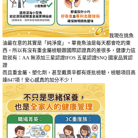
我現在挑魚
油最在意的其實是「純淨度」。畢竟魚油是每天都會吃的東
西，所以有沒有重金屬檢驗跟國際認證真的差很多，健康力這
款就有：AA 無添加三星認證IFOS 五星認證SNQ 國家品質認
證
而且重金屬、塑化劑，甚至戴奧辛都有逐批檢驗，檢驗項目高
達847項！安心感真的加分不少！