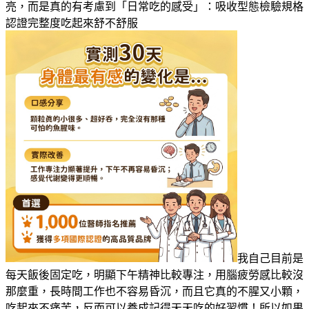
亮，而是真的有考慮到「日常吃的感受」：吸收型態檢驗規格
認證完整度吃起來舒不舒服
我自己目前是
每天飯後固定吃，明顯下午精神比較專注，用腦疲勞感比較沒
那麼重，長時間工作也不容易昏沉，而且它真的不腥又小顆，
吃起來不痛苦，反而可以養成記得天天吃的好習慣！所以如果