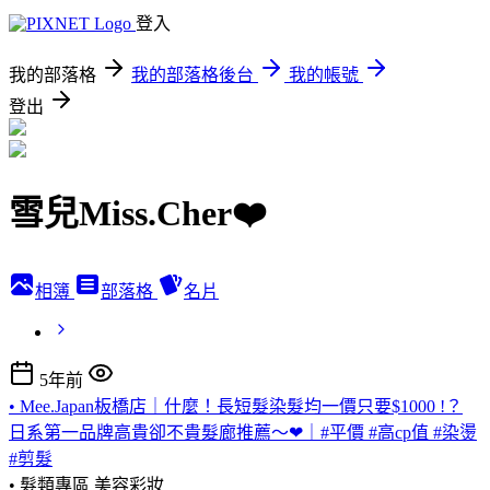
登入
我的部落格
我的部落格後台
我的帳號
登出
雪兒Miss.Cher❤️
相簿
部落格
名片
5年前
• Mee.Japan板橋店｜什麼！長短髮染髮均一價只要$1000 !？
日系第一品牌高貴卻不貴髮廊推薦～❤｜#平價 #高cp值 #染燙
#剪髮
• 髮類專區
美容彩妝