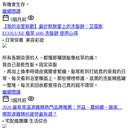
有機會生存。
繼續閱讀
5個月前
【我的浴室新歡】最近默默愛上的洗髮餅｜艾蔻斯
ECOLUXE 植萃 pH6 洗髮餅 使用心得
• 日常保養
美容彩妝
所有長期染燙的人，都懂那種頭髮像枯草的痛！
我自己是乾性髮＋固定染髮
，再加上換季時頭皮偶爾會緊繃，髮尾乾到打結真的是我的日
常，每次看到浴室檯面上，那些標榜修護、滋潤的洗髮精瓶罐
一整堆，每次丟回收都覺得自己真的超不環保。
繼續閱讀
5個月前
2026 最新常溫滴雞精熱門品牌推薦：芳茲、農純鄉、娘家…
哪款滴雞精抗疲勞最有感？
• 宅配瘋團購
生活綜合