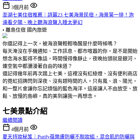
3個月前
澎湖七美住宿推薦｜詩篇23 七美海景民宿，海景第一排！泡
澡看夕陽、晚上聽海浪聲入睡太夢幻
• 離島住宿
國內旅遊
你還記得上一次，被海浪聲輕輕喚醒是什麼時候嗎？
每天淹沒在手機通知、工作訊息、都市喧囂的你，是不是開始
想念海水藍得不像話，時間慢得像靜止，夜晚抬頭就是銀河，
連空氣中都瀰漫著自由的味道？
還記得幾年前再次踏上七美，這裡沒有紅綠燈、沒有便利商店
的霓虹招牌閃到深夜、沒有趕時間的人。只有風、浪、陽光，
和一整片會讓你忘記煩惱的藍色海洋。這座讓人不由放空、放
鬆、放慢的島嶼，真的美到讓我一再想念。
七美景點介紹
繼續閱讀
4個月前
夏天持妝秘笈｜Purify蓓樂膚防曬不脫妝組，混合肌的防曬與