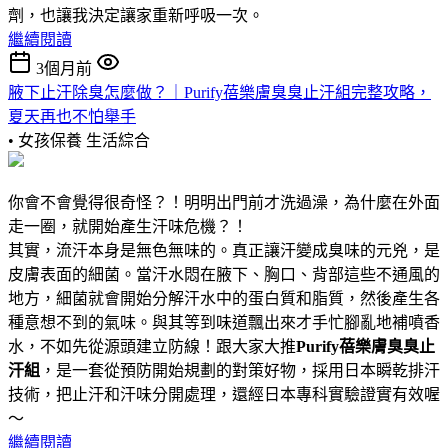
劑，也讓我決定讓家重新呼吸一次。
繼續閱讀
3個月前
腋下止汗除臭怎麼做？｜Purify蓓樂膚臭臭止汗組完整攻略，
夏天再也不怕舉手
• 女孩保養
生活綜合
你會不會覺得很奇怪？！明明出門前才洗過澡，為什麼在外面
走一圈，就開始產生汗味危機？！
其實，流汗本身是無色無味的。真正讓汗變成臭味的元兇，是
皮膚表面的細菌。當汗水悶在腋下、胸口、背部這些不通風的
地方，細菌就會開始分解汗水中的蛋白質和脂質，然後產生各
種意想不到的氣味。與其等到味道飄出來才手忙腳亂地補噴香
水，不如先從源頭建立防線！跟大家大推
Purify蓓樂膚臭臭止
汗組
，是一套從預防開始規劃的對策好物，採用日本瞬乾排汗
技術，把止汗和汗味分開處理，還經日本專科實驗證實有效喔
～
繼續閱讀