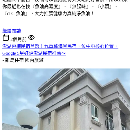
你最近也在找『魚油高濃度』、『無腥味』、『小顆』、
『rTG 魚油』，大力推薦健康力真純淨魚油！
繼續閱讀
2個月前
澎湖包棟民宿首選！九重葛海景民宿，位中屯核心位置，
Google 5星好評澎湖民宿推薦～
• 離島住宿
國內旅遊