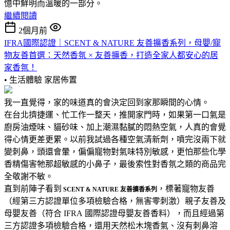
憶中鮮明而溫暖的一部分。
繼續閱讀
2個月前
IFRA國際認證｜SCENT & NATURE 友善擴香系列，母嬰/寵
物友善首選：天然香氛 × 友善擴香，打造全家人都安心的居
家香氛！
• 生活體驗
家居佈置
我一直覺得，家的味道真的會決定回到家那瞬間的心情。
在台北擠捷運、忙工作一整天，推開家門時，如果第一口氣是
廚房油煙味、貓砂味、加上潮濕黏膩的悶熱空氣，人真的會覺
得心情更差更累。以前我試過各種空氣清新劑，噴完沒兩下就
變刺鼻，頭還會暈，偏偏寵物對氣味特別敏感，更怕那些化學
香精傷害牠那超敏感的小鼻子，最後索性對香氛之類的商品完
全敬謝不敏。
直到前陣子看到
，標著寵物友善
SCENT & NATURE 友善擴香系列
（經第三方認證單位多項檢驗合格，無害零刺激）親子友善及
母嬰友善（符合 IFRA 國際認證母嬰友善香料），而且經過第
三方認證多項檢驗合格，還用天然松木塊香氣、沒有刺鼻溶