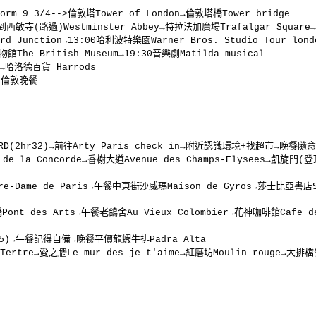
m 9 3/4-->倫敦塔Tower of London→倫敦塔橋Tower bridge
西敏寺(路過)Westminster Abbey→特拉法加廣場Trafalgar Square→柯
rd Junction→13:00哈利波特樂園Warner Bros. Studio Tour lond
The British Museum→19:30音樂劇Matilda musical
on→哈洛德百貨 Harrods
09回倫敦晚餐
S NORD(2hr32)→前往Arty Paris check in→附近認識環境+找超市→晚餐隨意
 la Concorde→香榭大道Avenue des Champs-Elysees→凱旋門(登頂)
tre-Dame de Paris→午餐中東街沙威瑪Maison de Gyros→莎士比亞書店S
nt des Arts→午餐老鴿舍Au Vieux Colombier→花神咖啡館Cafe de 
:45)→午餐記得自備→晚餐平價龍蝦牛排Padra Alta
 Tertre→愛之牆Le mur des je t'aime→紅磨坊Moulin rouge→大排