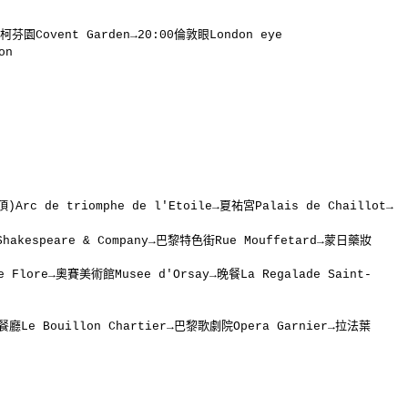
芬園Covent Garden→20:00倫敦眼London eye
on
Arc de triomphe de l'Etoile→夏祐宮Palais de Chaillot→
hakespeare & Company→巴黎特色街Rue Mouffetard→蒙日藥妝
Flore→奧賽美術館Musee d'Orsay→晚餐La Regalade Saint-
檔餐廳Le Bouillon Chartier→巴黎歌劇院Opera Garnier→拉法葉