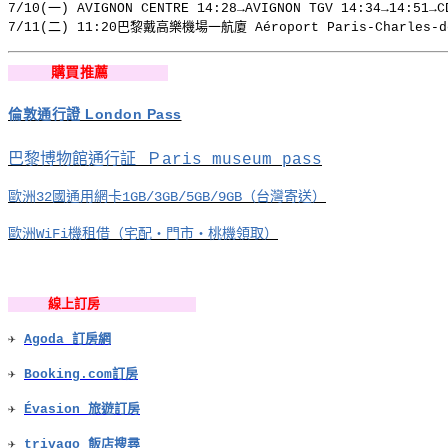
7/10(一) AVIGNON CENTRE 14:28→AVIGNON TGV 14:34→14:5
7/11(二) 11:20巴黎戴高樂機場一航廈 Aéroport Paris-Charles-de
購買推薦
倫敦通行證 London Pass
巴黎博物館通行証 Ｐaris museum pass
歐洲32國通用網卡1GB/3GB/5GB/9GB（台灣寄送）
歐洲WiFi機租借（宅配・門市・桃機領取）
線上訂房
✈
Agoda 訂房網
✈
Booking.com訂房
✈
Évasion 旅遊訂房
✈
trivago 飯店搜尋