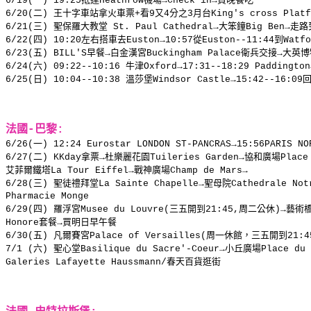
6/19(一) 19:25抵達Heathrow機場→Check in→買晚餐吃
6/20(二) 王十字車站拿火車票+看9又4分之3月台King's cross Platfor
6/21(三) 聖保羅大教堂 St. Paul Cathedral→大笨鐘Big Ben→走路到
6/22(四) 10:20左右搭車去Euston→10:57從Euston--11:44到Watfo
6/23(五) BILL'S早餐→白金漢宮Buckingham Palace衛兵交接→大英博物館
6/24(六) 09:22--10:16 牛津Oxford→17:31--18:29 Paddingt
6/25(日) 10:04--10:38 溫莎堡Windsor Castle→15:42--16:
法國-巴黎:
6/26(一) 12:24 Eurostar LONDON ST-PANCRAS→15:56PARI
6/27(二) KKday拿票→杜樂麗花園Tuileries Garden→協和廣場Place de
艾菲爾鐵塔La Tour Eiffel→戰神廣場Champ de Mars→
6/28(三) 聖徒禮拜堂La Sainte Chapelle→聖母院Cathedrale No
Pharmacie Monge
6/29(四) 羅浮宮Musee du Louvre(三五開到21:45,周二公休)→藝術橋Po
Honore套餐→買明日早午餐
6/30(五) 凡爾賽宮Palace of Versailles(周一休館，三五開到21
7/1 (六) 聖心堂Basilique du Sacre'-Coeur→小丘廣場Place du
Galeries Lafayette Haussmann/春天百貨逛街