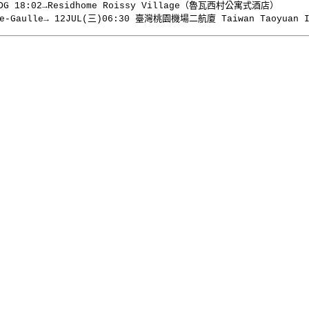
1→CDG 18:02→Residhome Roissy Village（魯瓦西村公寓式酒店）
-Gaulle→ 12JUL(三)06:30 臺灣桃園機場二航廈 Taiwan Taoyuan Int