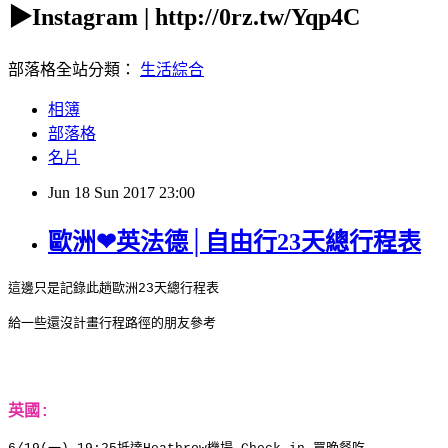
▶Instagram | http://0rz.tw/Yqp4C
部落格全站分類：
生活綜合
相簿
部落格
名片
Jun
18
Sun
2017
23:00
歐洲❤英法德│自由行23天總行程表
這邊只是記錄此趟歐洲23天總行程表
給一些還沒計畫行程路徑的朋友參考
英國: