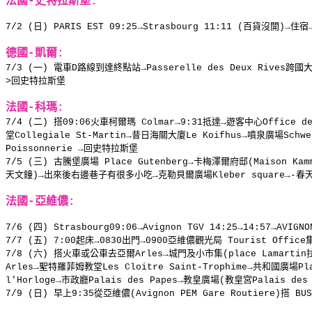
法國-史特拉斯堡:
7/2 (日) PARIS EST 09:25→Strasbourg 11:11 (百貨沒開)→住
德國-凱爾:
7/3 (一) 電車D路線到達終點站→Passerelle des Deux Rives跨國大橋
>回史特拉斯堡
法國-科瑪:
7/4 (二) 搭09:06火車柯爾瑪 Colmar→9:31抵達→遊客中心Office de 
堂Collegiale St-Martin→昔日海關大廈Le Koifhus→噴泉廣場Schw
Poissonnerie →回史特拉斯堡
7/5 (三) 古騰堡廣場 Place Gutenberg→卡梅澤爾府邸(Maison Kam
天文鐘)→出來後右邊巷子有很多小吃→克勒貝爾廣場Kleber square→-
法國-亞維儂:
7/6 (四) Strasbourg09:06→Avignon TGV 14:25→14:57→AV
7/7 (五) 7:00起床→0830出門→0900亞維儂觀光局 Tourist Office集合→
7/8 (六) 搭火車或公車去亞爾Arles→城門及小市集(place Lamartin
Arles→聖特羅菲姆教堂Les Cloitre Saint-Trophime→共和國廣場Pl
l'Horloge→市政廳Palais des Papes→教皇廣場(教皇宮Palais de
7/9 (日) 早上9:35從亞維儂(Avignon PEM Gare Routiere)搭 