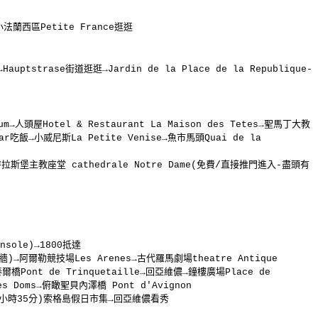
→小法蘭西區Petite France逛逛
ptstrase街道逛逛→Jardin de la Place de la Republique-
→人頭屋Hotel & Restaurant La Maison des Tetes→聖馬丁大教
mar吃飯→小威尼斯La Petite Venise→魚市馬頭Quai de la
rg→史特拉斯堡主教座堂 cathedrale Notre Dame(免費/直接推門進入-盡頭有
nsole)→1800抵達
)→阿爾勒競技場Les Arenes→古代羅馬劇場theatre Antique
泰爾橋Pont de Trinquetaille→回亞維儂→鐘樓廣場Place de
es Doms→俯瞰聖貝內澤橋 Pont d'Avignon
程2歐/約1小時35分)索格島假日市集→回亞維儂看秀