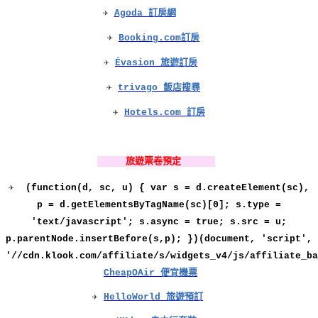
✈
Agoda 訂房網
✈
Booking.com訂房
✈
Évasion 旅遊訂房
✈
trivago 飯店搜尋
✈
Hotels.com
訂房
旅遊票卷預定
✈
(function(d, sc, u) { var s = d.createElement(sc),
p = d.getElementsByTagName(sc)[0]; s.type =
'text/javascript'; s.async = true; s.src = u;
p.parentNode.insertBefore(s,p); })(document, 'script',
'//cdn.klook.com/affiliate/s/widgets_v4/js/affiliate_ba
CheapOAir 便宜機票
✈
HelloWorld 旅遊預訂