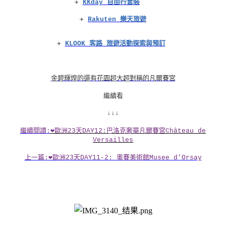
✈
KKday 自由行套裝
✈
Rakuten 樂天旅遊
✈
KLOOK 客路 旅遊活動探索與預訂
金碧輝煌的還有花園超大超對稱的凡爾賽宮
繼續看
↓↓↓
繼續閱讀:
❤歐洲23天DAY12:巴洛克奢華凡爾賽宮Château de
Versailles
上一篇:❤歐洲23天DAY11-2: 奧賽美術館Musee d'Orsay