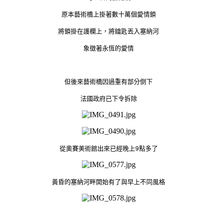
原本藝術橋上掛著數十萬個愛情鎖
將鎖掛在護欄上，將鑰匙丟入塞納河
象徵著永恆的愛情
但後來藝術橋因過重有部分倒下
法國政府已下令拆除
從奧賽美術館出來已經晚上9點多了
黃昏的塞納河畔開始有了與早上不同風格