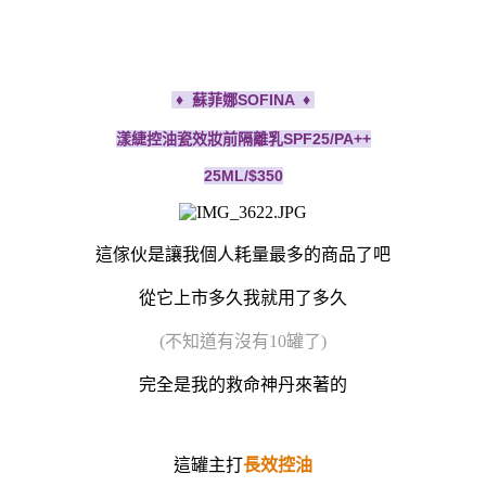
♦ 蘇菲娜SOFINA ♦
漾緁控油瓷效妝前隔離乳SPF25/PA++
25ML/$350
這傢伙是讓我個人耗量最多的商品了吧
從它上市多久我就用了多久
(不知道有沒有10罐了)
完全是我的救命神丹來著的
這罐主打
長效控油