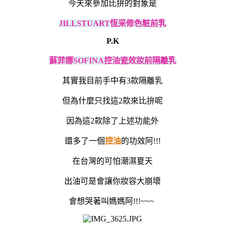
今天來參加比拚的對象是
JILLSTUART恆采修色粧前乳
P.K
蘇菲娜SOFINA控油瓷效妝前隔離乳
其實我目前手中有3款隔離乳
但為什麼只找這2款來比拚呢
因為這2款除了上述功能外
還多了一個
控油
的功效阿!!!
在台灣的可怕潮濕夏天
出油可是會讓你妝容大崩壞
會想哭著叫媽媽阿!!!~~~