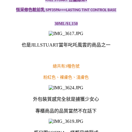
♦JILL STUART 吉麗絲朵♦
恆采修色粧前乳 SPF35PA+++LASTING TINT CONTROL BASE
30ML/$1,150
也是JILLSTUART當年叱吒風雲的商品之一
總共有3種色號
粉紅色、裸膚色、淺膚色
外包裝質感完全就是擄獲少女心
專櫃商品的品質當然不在話下