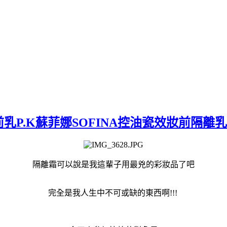
前乳P.K蘇菲娜SOFINA控油瓷效妝前隔離乳
隔離霜可以說是我這輩子用最兇的彩妝品了吧
完全是我人生中不可或缺的東西啊!!!