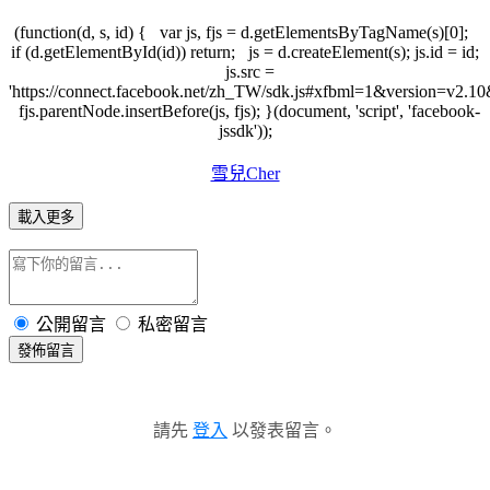
(function(d, s, id) { var js, fjs = d.getElementsByTagName(s)[0];
if (d.getElementById(id)) return; js = d.createElement(s); js.id = id;
js.src =
'https://connect.facebook.net/zh_TW/sdk.js#xfbml=1&version=v2.
fjs.parentNode.insertBefore(js, fjs); }(document, 'script', 'facebook-
jssdk'));
雪兒Cher
載入更多
公開留言
私密留言
發佈留言
請先
登入
以發表留言。