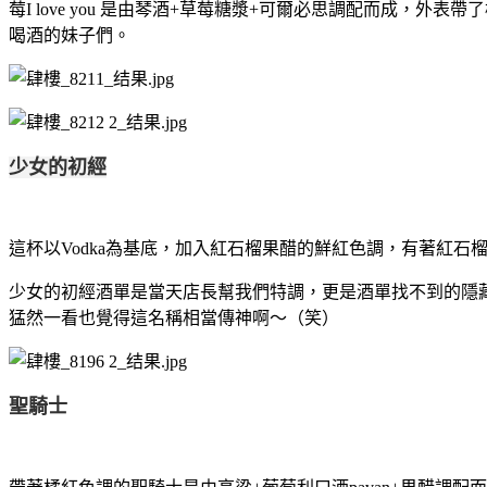
莓
I love you 是由琴酒
+
草莓糖漿
+
可爾必思調配而成，外表帶了
喝酒的妹子們。
少女的初經
這杯以Vodka為基底，加入
紅石榴果醋的鮮紅色調，
有著
紅石
少女的初經酒單是當天店長幫我們特調，更是酒單找不到的隱
猛然一看也覺得這名稱相當傳神啊～（笑）
聖騎士