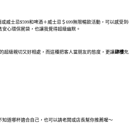
提供啤酒或威士忌$599和啤酒＋威士忌＄699無限暢飲活動，可
售安心環保屍袋，也讓我覺得超級幽默。
真的超級親切又好相處，而這種把客人當朋友的態度，更讓
肆樓
充
不知道哪杯適合自己，也可以請老闆或店長幫你推薦喔～