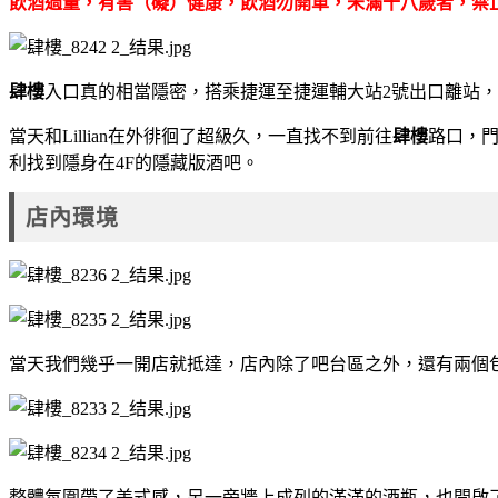
飲酒過量，有害（礙）健康，飲酒勿開車，未滿十八歲者，禁
肆樓
入口真的相當隱密，搭乘捷運至捷運輔大站2號出口離站
當天和Lillian在外徘徊了超級久，一直找不到前往
肆樓
路口，
利找到隱身在4F的隱藏版酒吧。
店內環境
當天我們幾乎一開店就抵達，店內除了吧台區之外，還有兩個
整體氛圍帶了美式感，另一旁牆上成列的滿滿的酒瓶，也開啟