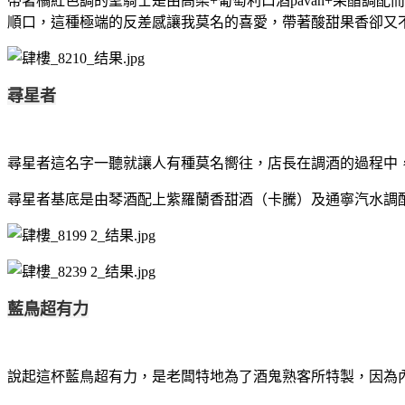
帶著橘紅色調的聖騎士是由高梁
+
葡萄利口酒
pavan+
果醋調配而
順口，這種極端的反差感讓我莫名的喜愛，帶著酸甜果香卻又
尋星者
尋星者這名字一聽就讓人有種莫名嚮往，店長在調酒的過程中
尋星者基底是由琴酒配上紫羅蘭香甜酒（卡騰）及通寧汽水調
藍鳥超有力
說起這杯藍鳥超有力，是老闆特地為了酒鬼熟客所特製，因為