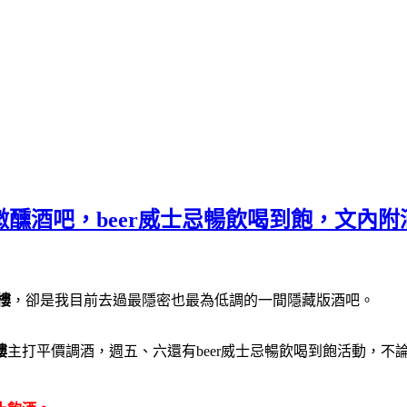
版微醺酒吧，beer威士忌暢飲喝到飽，文內
樓
，卻是我目前去過最隱密也最為低調的一間隱藏版酒吧。
樓
主打平價調酒，週五、六還有beer威士忌暢飲喝到飽活動，
吧推薦
｝