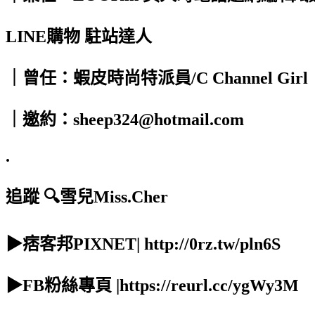
LINE購物 駐站達人
｜曾任：蝦皮時尚特派員/C Channel Girl
｜邀約：sheep324@hotmail.com
.
追蹤 🔍雪兒Miss.Cher
▶痞客邦PIXNET| http://0rz.tw/pln6S
▶FB粉絲專頁 |https://reurl.cc/ygWy3M