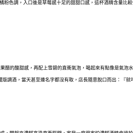
橘粉色調，入口後是草莓感十足的甜甜口感，這杯酒精含量比較
榴果醋的
酸甜感，
再配上雪碧的直衝氣泡，喝起來
有點像是氣泡
藏版調酒，當天甚至連名字都沒有取，店長隨意脫口而出：『就