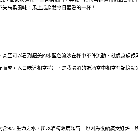
成，聞起來濃郁高梁直衝腦門，害我一度很害怕濃郁酒精會過於
不失高粱風味，馬上成為我今日最愛的一杯！
，甚至可以看到超美的水藍色流沙在杯中不停流動，就像身處銀
配而成，入口味道相當特別，是我喝過的調酒當中相當有記憶點
內含
96%
生命之水，所以酒精濃度超高，也因為後續廣受好評，