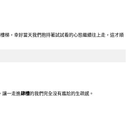
的樓梯，幸好當天我們抱持著試試看的心態繼續往上走，這才順
，讓一走進
肆樓
的我們完全沒有尷尬的生疏感。