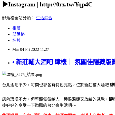
▶Instagram | http://0rz.tw/Yqp4C
部落格全站分類：
生活綜合
相簿
部落格
名片
Mar
04
Fri
2022
11:27
• 新莊輔大酒吧 肆樓｜ 氛圍佳隱藏
台北酒吧不少，每間也都各有特色亮點，位於新莊輔大酒吧
肆
店內環境不大，但整體氣氛給人一種很溫暖又放鬆的感覺，
肆
後好好的享受一下微醺的台北夜生活吧～
｛
KeyWord:台北酒