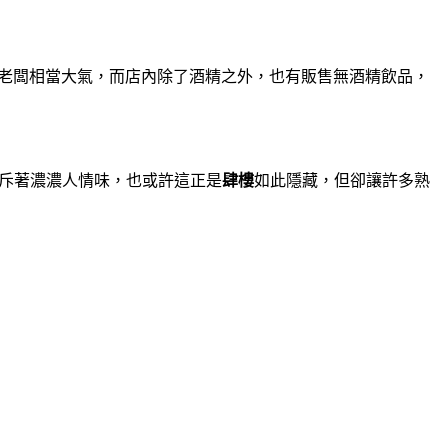
以感受到老闆相當大氣，而店內除了酒精之外，也有販售無酒精飲品，
斥著濃濃人情味，也或許這正是
肆樓
如此隱藏，但卻讓許多熟