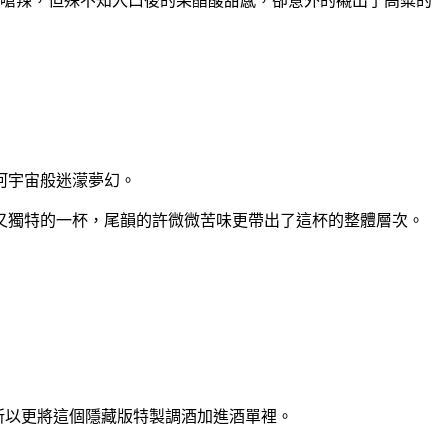
嗆辣，但殊不知入口後的果醋酸甜感，卻意外的襯出了高粱的
河宇宙般迷濛夢幻。
又獨特的一杯，尾韻的許微微苦味更帶出了這杯的整體層次。
所以更將這個隱藏版特製調酒加進酒單裡。