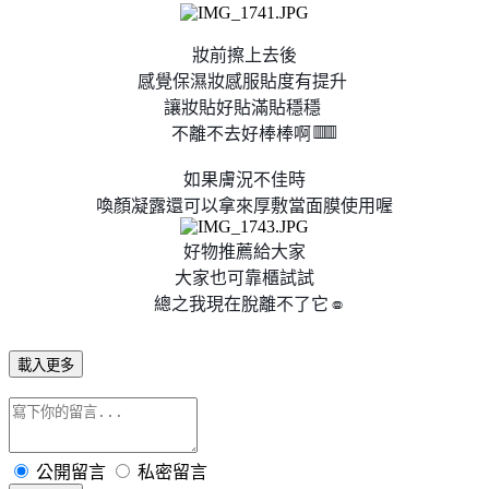
妝前擦上去後
感覺保濕妝感服貼度有提升
讓妝貼好貼滿貼穩穩
✌🏻
✌🏻
✌🏻
不離不去好棒棒啊
如果膚況不佳時
喚顏凝露還可以拿來厚敷當面膜使用喔
好物推薦給大家
大家也可靠櫃試試
總之我現在脫離不了它
☺️
☺️
載入更多
公開留言
私密留言