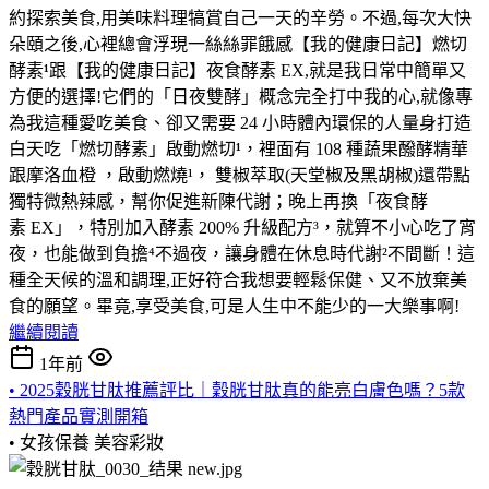
約探索美食,用美味料理犒賞自己一天的辛勞。不過,每次大快
朵頤之後,心裡總會浮現一絲絲罪餓感【我的健康日記】燃切
酵素
¹
跟【我的健康日記】夜食酵素 EX,就是我日常中簡單又
方便的選擇!它們的「日夜雙酵」概念完全打中我的心,就像專
為我這種愛吃美食、卻又需要 24 小時體內環保的人量身打造
白天吃「燃切酵素」啟動燃切
¹
，裡面有 108 種蔬果醱酵精華
跟摩洛血橙 ，啟動燃燒¹， 雙椒萃取(天堂椒及黑胡椒)還帶點
獨特微熱辣感，幫你促進新陳代謝；晚上再換「夜食酵
素 EX」，特別加入酵素 200% 升級配方³，就算不小心吃了宵
夜，也能做到負擔⁴不過夜，讓身體在休息時代謝²不間斷！這
種全天候的溫和調理,正好符合我想要輕鬆保健、又不放棄美
食的願望。畢竟,享受美食,可是人生中不能少的一大樂事啊!
繼續閱讀
1年前
• 2025穀胱甘肽推薦評比｜穀胱甘肽真的能亮白膚色嗎？5款
熱門產品實測開箱
• 女孩保養
美容彩妝