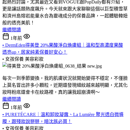
起熱烈討論，尤其最近又看到VOGUE跟PopDaily都有介紹，
更是讓話題熱度飆升。今天就來跟大家聊聊這個以巨型積雪草
和濟州島熔岩能量水合為靈魂成分的保養品牌，一起體驗韓妞
般的透亮美肌！
繼續閱讀
1年前
• DermEden得美登 20%果酸淨白煥膚組｜溫和型高濃度果酸
透亮up，居家純素保養好安心！
• 女孩保養
美容彩妝
每次一到季節變換，我的肌膚狀況就開始變得不穩定，不僅臉
上莫名冒出許多小顆粒，近期還發現細紋越來越明顯，尤其化
妝時粉底還會卡在紋路裡，真的讓我超崩潰啊～
繼續閱讀
1年前
• PURETÉCARE｜溫和卸妝凝露、La Lumière 聚光透白微導
膜，跟殘妝說掰掰，暗沈族必買！
• 女孩保養
美容彩妝