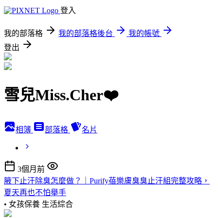
登入
我的部落格
我的部落格後台
我的帳號
登出
雪兒Miss.Cher❤️
相簿
部落格
名片
3個月前
腋下止汗除臭怎麼做？｜Purify蓓樂膚臭臭止汗組完整攻略，
夏天再也不怕舉手
• 女孩保養
生活綜合