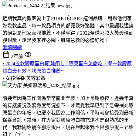
近期我真的徹底愛上了PURETÉCARE這個品牌，用過他們家
好幾款產品，每一款品項真的都讓我好驚豔！其中最讓我猛誇
的絕對是他家面膜推薦，不僅奪得了2022全球彩妝大獎最佳面
膜銀獎，還是我家裡必囤、肌膚急救的必備好物！
繼續閱讀
2年前
• 2024五款膠原蛋白實測評比｜膠原蛋白怎麼吃？哪一款膠原
蛋白最有效？膠原蛋白推薦～
• 女孩保養
美容彩妝
前幾年因為工作關係常常南北奔波，加上長期熬夜，近幾年真
的有感膚況及緊緻度每況愈下，才驚覺我早已到了急需補充膠
原蛋白的年紀，也慶幸我因為工作關係，平時就會接受到最新
保養資訊，當時，在大家對膠原蛋白補充還不是很熟悉的年
代，我就開始補充膠原蛋白，現在說起來我也是膠原蛋白老始
祖了（笑）。