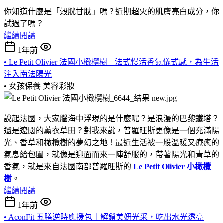
你知道什麼是「穀胱甘肽」嗎？近期超火的肌膚亮白成分，你
試過了嗎？
繼續閱讀
1年前
• Le Petit Olivier 法國小橄欖樹｜法式慢活香氣儀式感，為生活
注入南法陽光
• 女孩保養
美容彩妝
說起法國，大家腦海中浮現的是什麼呢？是浪漫的巴黎鐵塔？
還是遼闊的薰衣草田？對我來說，普羅旺斯更像是一個充滿陽
光、香草和橄欖樹的夢幻之地！最近生活被一股溫暖又療癒的
氣息給包圍，就像是迎面而來一陣舒服的，帶著陽光和青草的
香氣，就是來自法國南部普羅旺斯的
Le Petit Olivier
小橄欖
樹
。
繼續閱讀
1年前
• AconFit 五膳逆時應援包｜解鎖美妍光采，吃出水光透亮