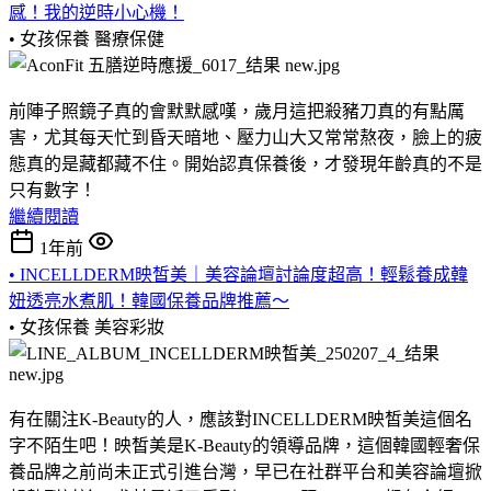
感！我的逆時小心機！
• 女孩保養
醫療保健
前陣子照鏡子真的會默默感嘆，歲月這把殺豬刀真的有點厲
害，尤其每天忙到昏天暗地、壓力山大又常常熬夜，臉上的疲
態真的是藏都藏不住。開始認真保養後，才發現年齡真的不是
只有數字！
繼續閱讀
1年前
• INCELLDERM映皙美｜美容論壇討論度超高！輕鬆養成韓
妞透亮水煮肌！韓國保養品牌推薦～
• 女孩保養
美容彩妝
有在關注K-Beauty的人，應該對INCELLDERM映皙美這個名
字不陌生吧！映皙美是K-Beauty的領導品牌，這個韓國輕奢保
養品牌之前尚未正式引進台灣，早已在社群平台和美容論壇掀