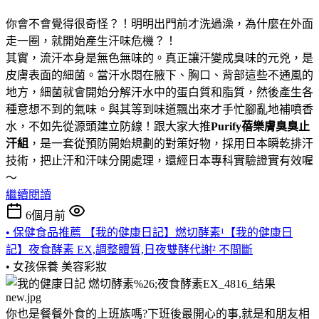
你會不會覺得很奇怪？！明明出門前才洗過澡，為什麼在外面
走一圈，就開始產生汗味危機？！
其實，流汗本身是無色無味的。真正讓汗變成臭味的元兇，是
皮膚表面的細菌。當汗水悶在腋下、胸口、背部這些不通風的
地方，細菌就會開始分解汗水中的蛋白質和脂質，然後產生各
種意想不到的氣味。與其等到味道飄出來才手忙腳亂地補噴香
水，不如先從源頭建立防線！跟大家大推
Purify蓓樂膚臭臭止
汗組
，是一套從預防開始規劃的對策好物，採用日本瞬乾排汗
技術，把止汗和汗味分開處理，還經日本專科實驗證實有效喔
～
繼續閱讀
6個月前
• 保健食品推薦 【我的健康日記】燃切酵素¹【我的健康日
記】夜食酵素 EX,調整體質,日夜雙酵代謝² 不間斷
• 女孩保養
美容彩妝
你也是餐餐外食的上班族嗎?下班後最開心的事,就是和朋友相