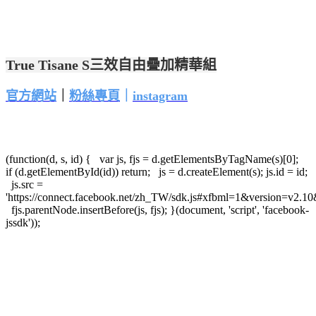
True Tisane S三效自由疊加精華組
官方網站
｜
粉絲專頁
｜
instagram
(function(d, s, id) { var js, fjs = d.getElementsByTagName(s)[0];
if (d.getElementById(id)) return; js = d.createElement(s); js.id = id;
js.src =
'https://connect.facebook.net/zh_TW/sdk.js#xfbml=1&version=v2.
fjs.parentNode.insertBefore(js, fjs); }(document, 'script', 'facebook-
jssdk'));