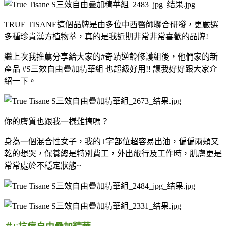
TRUE TISANE
這個品牌是由多位中西醫師聯合研發，更嚴選
多種珍貴漢方植物萃，真的是我近期非常非常喜歡的品牌
!
繼上次我推薦分享給大家的
#
奇蹟逆齡修護組後，他們家的新
產品
#S
三效自由疊加精華組 也超級好用
!!
讓我好好跟大家介
紹一下。
你的膚質也跟我一樣難搞嗎？
身為一個混合性女子，我的
T
字部位超容易出油，偏偏兩頰又
乾的想哭，保養總是特別費工，外出旅行及工作時，肌膚更是
常常處於不穩定狀態
~