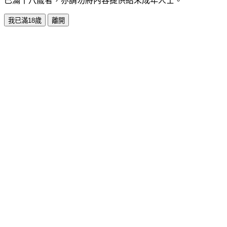
已滿十八歲者，亦請勿將內容提供給未成年人士。
我已滿18歲
離開