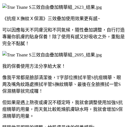
《抗痘Ｘ撫紋Ｘ保濕》三效疊加使用效果更有感
~
可以因應每天不同膚況和不同氣候，隨性疊加調整，自行打造
專屬你肌膚的貼身保養！除了使用有感又好吸收之外，重點是
完全不黏膩！
我的保養使用方法分享給大家！
像我平常都是臉部清潔後，
T
字部位擦拭半管
S
抗痘精華、眼
周及嘴角紋路處擦拭半管
S
撫紋精華、最後在全臉擦拭一管
S
保濕精華就完成囉！
但如果是遇上熬夜或膚況不穩定時，我就會調整使用加強
S
抗
痘精華的用量，而天氣比較乾燥肌膚缺水時，我就會增加
S
保
濕精華的用量。